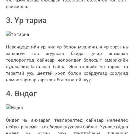
үйл ажиллагаа, анхаарал төвлөрөлт болон ой тогтоолт
сайжирна.
3. Үр тариа
Наранцэцэгийн үр, чиа үр болон маалингын үр зэрэг нь
ханаагүй тос агуулсан байдаг учир анхаарал
төвлөрөлтөд сайнаар нөлөөлдөг болохыг америкийн
судлаачид баталсан байна. Энэ төрлийн үр тариаг та
тарагтай уух, шөлтэй хоол болон хоёрдугаар хоолонд
нэмэх зэргээр хэрэглэх боломжтой шүү.
4. Өндөг
Өндөг нь анхаарал төвлөрөлтөд сайнаар нөлөөлөх
нейротрансмитт гэх бодис агуулсан байдаг. Үүнээс гадна
өндөг нь цусан дахь триптофаны түвшнийг