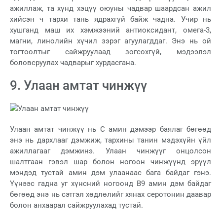
ажиллаж, та хүнд хэцүү оюуны чадвар шаардсан ажил
хийсэн ч тархи тань ядрахгүй байж чадна. Учир нь
хушганд маш их хэмжээний антиоксидант, омега-3,
магни, линолийн хүчил зэрэг агуулагддаг. Энэ нь ой
тогтоолтыг сайжруулаад зогсохгүй, мэдээлэл
боловсруулах чадварыг хурдасгана.
9. Улаан амтат чинжүү
Улаан амтат чинжүү нь С амин дэмээр баялаг бөгөөд
энэ нь дархлааг дэмжиж, тархины танин мэдэхүйн үйл
ажиллагааг дэмжинэ. Улаан чинжүүг онцолсон
шалтгаан гэвэл шар болон ногоон чинжүүнд эрүүл
мэндэд тустай амин дэм улаанаас бага байдаг гэнэ.
Үүнээс гадна уг хүнсний ногоонд В9 амин дэм байдаг
бөгөөд энэ нь сэтгэл хөдлөлийг хянах серотонин даавар
болон анхаарал сайжруулахад тустай.