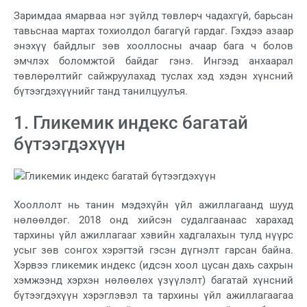
Заримдаа ямарваа нэг зүйлд төвлөрч чадахгүй, барьсан
тавьснаа мартах тохиолдол багагүй гардаг. Гэхдээ азаар
энэхүү байдлыг зөв хооллосны ачаар бага ч болов
эмчлэх боломжтой байдаг гэнэ. Ингээд анхаарал
төвлөрөлтийг сайжруулахад туслах хэд хэдэн хүнсний
бүтээгдэхүүнийг танд танилцуулъя.
1. Гликемик индекс багатай
бүтээгдэхүүн
Хооллолт нь танин мэдэхүйн үйл ажиллагаанд шууд
нөлөөлдөг. 2018 онд хийсэн судалгаанаас харахад
тархины үйл ажиллагааг хэвийн хадгалахын тулд нүүрс
усыг зөв сонгох хэрэгтэй гэсэн дүгнэлт гарсан байна.
Хэрвээ гликемик индекс (идсэн хоол цусан дахь сахрын
хэмжээнд хэрхэн нөлөөлөх үзүүлэлт) багатай хүнсний
бүтээгдэхүүн хэрэглэвэл та тархины үйл ажиллагаагаа