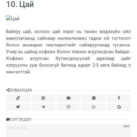
10. Цай
Байхуу цай, ногоон цай зэрэг нь танин мэдэхүйн үйл
ажиллагаанд сайнаар нөлөөлөхөөс гадна ой тогтоолт
болон анхаарал төвлөрөлтийг сайжруулахад тусална.
Учир нь цайнд кофеин болон теанин агуулагдсан байдаг.
Кофеин агуулсан бүтээгдэхүүний адилаар цайг
хэтрүүлэн ууж болохгүй бөгөөд өдөрт 2-3 аяга байхад л
хангалттай.
ХУВААЛЦАХ
СЭТГЭГДЭЛ
2000