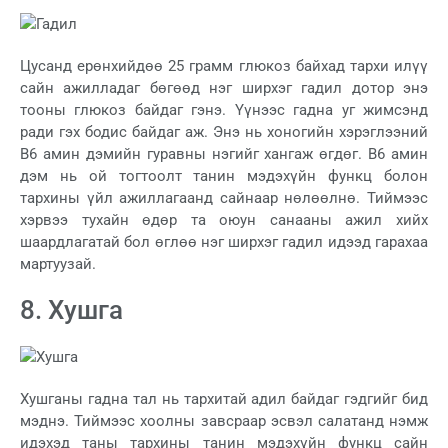
Цусанд ерөнхийдөө 25 грамм глюкоз байхад тархи илүү
сайн ажилладаг бөгөөд нэг ширхэг гадил дотор энэ
тооны глюкоз байдаг гэнэ. Үүнээс гадна уг жимсэнд
ради гэх бодис байдаг аж. Энэ нь хоногийн хэрэглээний
В6 амин дэмийн гуравны нэгийг хангаж өгдөг. В6 амин
дэм нь ой тогтоолт танин мэдэхүйн функц болон
тархины үйл ажиллагаанд сайнаар нөлөөлнө. Тиймээс
хэрвээ тухайн өдөр та оюун санааны ажил хийх
шаардлагатай бол өглөө нэг ширхэг гадил идээд гарахаа
мартуузай.
8. Хушга
Хушганы гадна тал нь тархитай адил байдаг гэдгийг бид
мэднэ. Тиймээс хоолны завсраар эсвэл салатанд нэмж
идэхэд таны тархины танин мэдэхүйн функц сайн