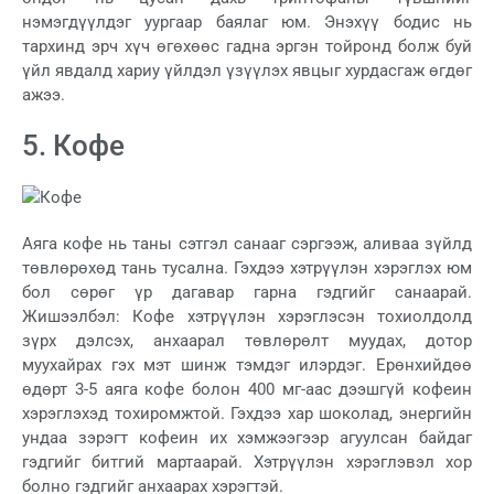
нэмэгдүүлдэг уургаар баялаг юм. Энэхүү бодис нь
тархинд эрч хүч өгөхөөс гадна эргэн тойронд болж буй
үйл явдалд хариу үйлдэл үзүүлэх явцыг хурдасгаж өгдөг
ажээ.
5. Кофе
Аяга кофе нь таны сэтгэл санааг сэргээж, аливаа зүйлд
төвлөрөхөд тань тусална. Гэхдээ хэтрүүлэн хэрэглэх юм
бол сөрөг үр дагавар гарна гэдгийг санаарай.
Жишээлбэл: Кофе хэтрүүлэн хэрэглэсэн тохиолдолд
зүрх дэлсэх, анхаарал төвлөрөлт муудах, дотор
муухайрах гэх мэт шинж тэмдэг илэрдэг. Ерөнхийдөө
өдөрт 3-5 аяга кофе болон 400 мг-аас дээшгүй кофеин
хэрэглэхэд тохиромжтой. Гэхдээ хар шоколад, энергийн
ундаа зэрэгт кофеин их хэмжээгээр агуулсан байдаг
гэдгийг битгий мартаарай. Хэтрүүлэн хэрэглэвэл хор
болно гэдгийг анхаарах хэрэгтэй.