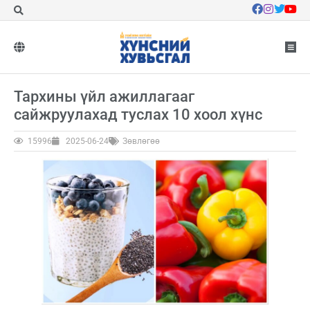
Тархины үйл ажиллагааг
сайжруулахад туслах 10 хоол хүнс
15996
2025-06-24
Зөвлөгөө