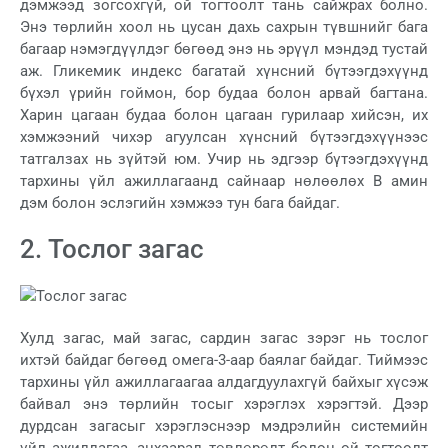
дэмжээд зогсохгүй, ой тогтоолт тань сайжрах болно.
Энэ төрлийн хоол нь цусан дахь сахрын түвшнийг бага
багаар нэмэгдүүлдэг бөгөөд энэ нь эрүүл мэндэд тустай
аж. Гликемик индекс багатай хүнсний бүтээгдэхүүнд
бүхэл үрийн гоймон, бор будаа болон арвай багтана.
Харин цагаан будаа болон цагаан гурилаар хийсэн, их
хэмжээний чихэр агуулсан хүнсний бүтээгдэхүүнээс
татгалзах нь зүйтэй юм. Учир нь эдгээр бүтээгдэхүүнд
тархины үйл ажиллагаанд сайнаар нөлөөлөх В амин
дэм болон эслэгийн хэмжээ тун бага байдаг.
2. Тослог загас
Хулд загас, май загас, сардин загас зэрэг нь тослог
ихтэй байдаг бөгөөд омега-3-аар баялаг байдаг. Тиймээс
тархины үйл ажиллагаагаа алдагдуулахгүй байхыг хүсэж
байвал энэ төрлийн тосыг хэрэглэх хэрэгтэй. Дээр
дурдсан загасыг хэрэглэснээр мэдрэлийн системийн