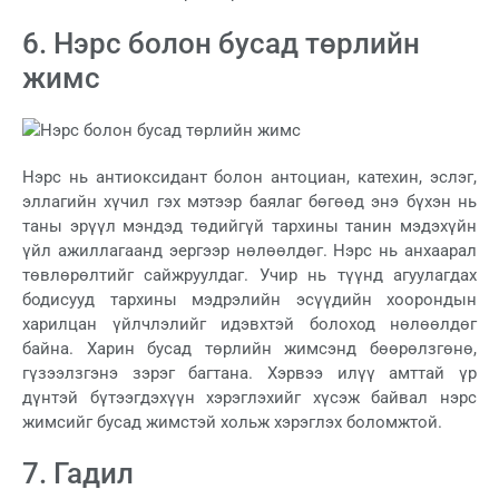
6. Нэрс болон бусад төрлийн
жимс
Нэрс нь антиоксидант болон антоциан, катехин, эслэг,
эллагийн хүчил гэх мэтээр баялаг бөгөөд энэ бүхэн нь
таны эрүүл мэндэд төдийгүй тархины танин мэдэхүйн
үйл ажиллагаанд эергээр нөлөөлдөг. Нэрс нь анхаарал
төвлөрөлтийг сайжруулдаг. Учир нь түүнд агуулагдах
бодисууд тархины мэдрэлийн эсүүдийн хоорондын
харилцан үйлчлэлийг идэвхтэй болоход нөлөөлдөг
байна. Харин бусад төрлийн жимсэнд бөөрөлзгөнө,
гүзээлзгэнэ зэрэг багтана. Хэрвээ илүү амттай үр
дүнтэй бүтээгдэхүүн хэрэглэхийг хүсэж байвал нэрс
жимсийг бусад жимстэй хольж хэрэглэх боломжтой.
7. Гадил