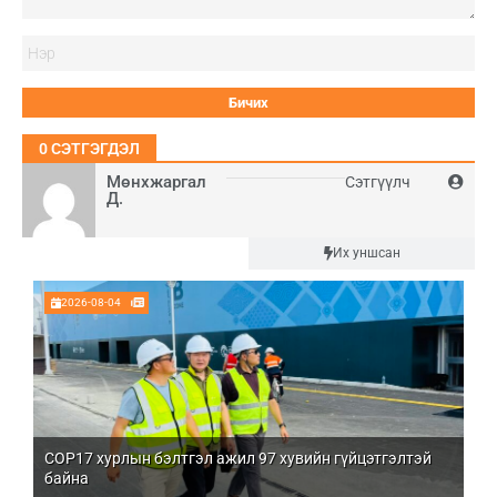
Нэ
0
СЭТГЭГДЭЛ
Мөнхжаргал
Сэтгүүлч
Д.
Шинэ
Их уншсан
2026-08-04
COP17 хурлын бэлтгэл ажил 97 хувийн гүйцэтгэлтэй
Мо
байна
бо