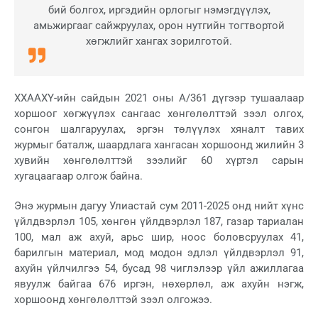
бий болгох, иргэдийн орлогыг нэмэгдүүлэх,
амьжиргааг сайжруулах, орон нутгийн тогтвортой
хөгжлийг хангах зорилготой.
ХХААХҮ-ийн сайдын 2021 оны А/361 дүгээр тушаалаар
хоршоог хөгжүүлэх сангаас хөнгөлөлттэй зээл олгох,
сонгон шалгаруулах, эргэн төлүүлэх хяналт тавих
журмыг баталж, шаардлага хангасан хоршоонд жилийн 3
хувийн хөнгөлөлттэй зээлийг 60 хүртэл сарын
хугацаагаар олгож байна.
Энэ журмын дагуу Улиастай сум 2011-2025 онд нийт хүнс
үйлдвэрлэл 105, хөнгөн үйлдвэрлэл 187, газар тариалан
100, мал аж ахуй, арьс шир, ноос боловсруулах 41,
барилгын материал, мод модон эдлэл үйлдвэрлэл 91,
ахуйн үйлчилгээ 54, бусад 98 чиглэлээр үйл ажиллагаа
явуулж байгаа 676 иргэн, нөхөрлөл, аж ахуйн нэгж,
хоршоонд хөнгөлөлттэй зээл олгожээ.