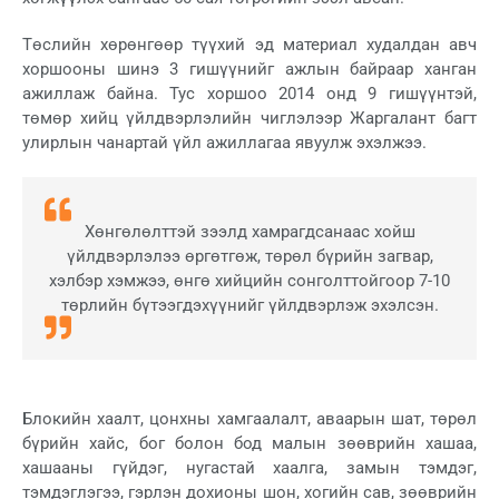
Төслийн хөрөнгөөр түүхий эд материал худалдан авч
хоршооны шинэ 3 гишүүнийг ажлын байраар ханган
ажиллаж байна. Тус хоршоо 2014 онд 9 гишүүнтэй,
төмөр хийц үйлдвэрлэлийн чиглэлээр Жаргалант багт
улирлын чанартай үйл ажиллагаа явуулж эхэлжээ.
Хөнгөлөлттэй зээлд хамрагдсанаас хойш
үйлдвэрлэлээ өргөтгөж, төрөл бүрийн загвар,
хэлбэр хэмжээ, өнгө хийцийн сонголттойгоор 7-10
төрлийн бүтээгдэхүүнийг үйлдвэрлэж эхэлсэн.
Блокийн хаалт, цонхны хамгаалалт, аваарын шат, төрөл
бүрийн хайс, бог болон бод малын зөөврийн хашаа,
хашааны гүйдэг, нугастай хаалга, замын тэмдэг,
тэмдэглэгээ, гэрлэн дохионы шон, хогийн сав, зөөврийн