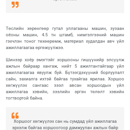
Төслийн хөрөнгөөр гутал уллагааны машин, зузаан
оёоны машин, 4.5 тн штамб, нимгэлгээний машин
гэхчлэн тоног төхөөрөмж, материал худалдан авч үйл
ажиллагаагаа өргөжүүлжээ.
Шинээр хоёр эмэгтэйг хоршооны гишүүнийр элсүүлж
ажлын байраар хангаж, нийт 5 ажилтантайгаар үйл
ажиллагаагаа явуулж буй. Бүтээгдэхүүний борлуулалт
сайн, захиалга ихтэй байгаа тухайгаа ярилаа. Хоршоо
хөгжүүлэх сангаас зээл авсан хоршоодын үйл
ажиллагаа хэвийн, зээлийн эргэн төлөлт хэвийн
тогтвортой байна.
Хоршоог хөгжүүлэх сан нь сумдад үйл ажиллагаа
эрхэлж байгаа хоршоогоор дамжуулан ажлын байр