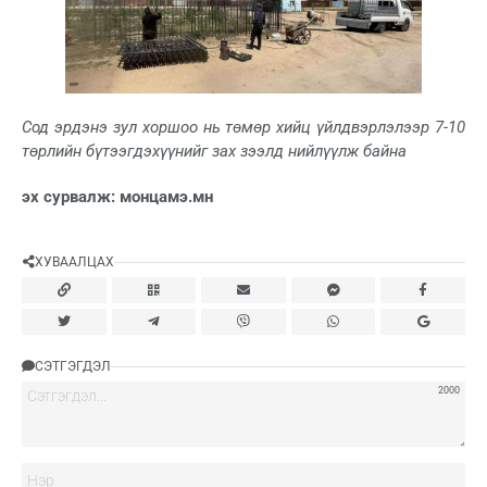
Сод эрдэнэ зул хоршоо нь төмөр хийц үйлдвэрлэлээр 7-10
төрлийн бүтээгдэхүүнийг зах зээлд нийлүүлж байна
эх сурвалж: монцамэ.мн
ХУВААЛЦАХ
СЭТГЭГДЭЛ
2000
Нэ