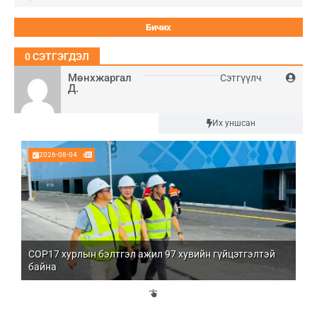
0
СЭТГЭГДЭЛ
Мөнхжаргал
Сэтгүүлч
Д.
Шинэ
Их уншсан
2026-08-04
COP17 хурлын бэлтгэл ажил 97 хувийн гүйцэтгэлтэй
Мо
байна
бо
Үй
эд