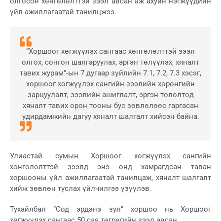
олгосон хөнгөлөлттэй зээл авсан аж ахуйн нэгжүүдийн
үйл ажиллагаатай танилцжээ.
“Хоршоог хөгжүүлэх сангаас хөнгөлөлттэй зээл
олгох, сонгон шалгаруулах, эргэн төлүүлэх, хяналт
тавих журам”-ын 7 дугаар зүйлийн 7.1, 7.2, 7.3 хэсэг,
хоршоог хөгжүүлэх сангийн зээлийн хөрөнгийн
зарцуулалт, зээлийн ашиглалт, эргэн төлөлтөд
хяналт тавих орон тооны бус зөвлөлөөс гаргасан
удирдамжийн дагуу хяналт шалгалт хийсэн байна.
Улиастай сумын Хоршоог хөгжүүлэх сангийн
хөнгөлөлттэй зээлд энэ онд хамрагдсан таван
хоршооны үйл ажиллагаатай танилцаж, хяналт шалгалт
хийж зөвлөн туслах үйлчилгээ үзүүлэв.
Тухайлбал “Сод эрдэнэ зул” хоршоо нь Хоршоог
хөгжүүлэх сангаас 50 сая төгрөгийн зээл авсан.