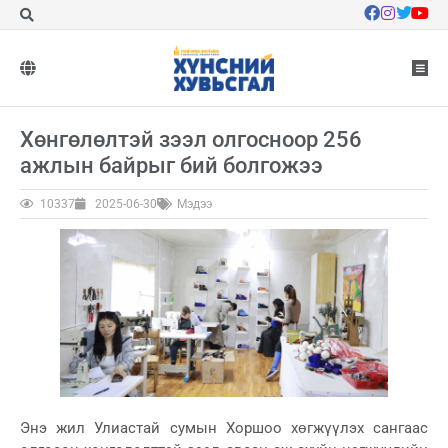
Хөнгөлөлтэй зээл олгосноор 256
ажлын байрыг бий болгожээ
10337
2025-06-30
Мэдээ
Энэ жил Улиастай сумын Хоршоо хөгжүүлэх сангаас