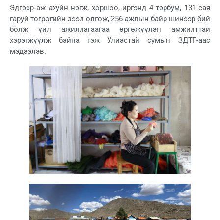
Эдгээр аж ахуйн нэгж, хоршоо, иргэнд 4 тэрбум, 131 сая
гаруй төгрөгийн зээл олгож, 256 ажлын байр шинээр бий
болж үйл ажиллагаагаа өргөжүүлэн амжилттай
хэрэгжүүлж байна гэж Улиастай сумын ЗДТГ-аас
мэдээлэв.