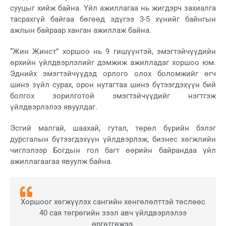
сууцыг хийж байна. Үйл ажиллагаа нь жигдэрч захиалга
тасрахгүй байгаа бөгөөд эдүгээ 3-5 хүнийг байнгын
ажлын байраар ханган ажиллаж байна.
“Жин Жинст” хоршоо нь 9 гишүүнтэй, эмэгтэйчүүдийн
өрхийн үйлдвэрлэлийг дэмжиж ажилладаг хоршоо юм.
Эднийх эмэгтэйчүүдэд орлого олох боломжийг өгч
шинэ зүйл сурах, орон нутагтаа шинэ бүтээгдэхүүн бий
болгох зорилготой эмэгтэйчүүдийг нэгтгэж
үйлдвэрлэлээ явуулдаг.
Эсгий малгай, шаахай, гутал, төрөл бүрийн бэлэг
дурсгалын бүтээгдэхүүн үйлдвэрлэж, бизнес хөгжлийн
чиглэлээр Богдын гол багт өөрийн байрандаа үйл
ажиллагаагаа явуулж байна.
Хоршоог хөгжүүлэх сангийн хөнгөлөлттэй төслөөс
40 сая төгрөгийн зээл авч үйлдвэрлэлээ
өргөтгөжээ.