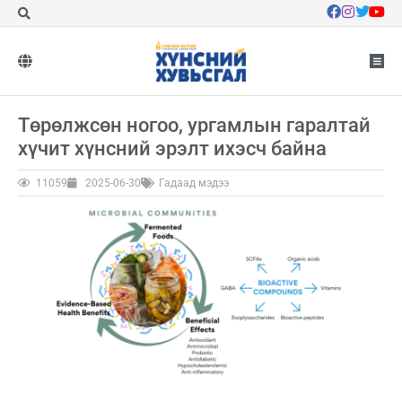
Төрөлжсөн ногоо, ургамлын гаралтай
хүчит хүнсний эрэлт ихэсч байна
11059
2025-06-30
Гадаад мэдээ