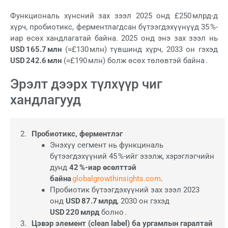
Функциональ хүнсний зах зээл 2025 онд £250 млрд-д
хүрч, пробиотикс, ферментлагдсан бүтээгдэхүүнүүд 35 %-
иар өсөх хандлагатай байна. 2025 онд энэ зах зээл нь
USD 165.7 млн
(≈£130 млн) түвшинд хүрч, 2033 он гэхэд
USD 242.6 млн
(≈£190 млн) болж өсөх төлөвтэй байна .
Эрэлт дээрх түлхүүр чиг
хандлагууд
Пробиотикс, ферментлэг
Энэхүү сегмент нь функциналь
бүтээгдэхүүний 45 %-ийг эзэлж, хэрэглэгчийн
дунд
42 %-иар өсөлттэй
байна
globalgrowthinsights.com
.
Пробиотик бүтээгдэхүүний зах зээл 2023
онд
USD 87.7 млрд
, 2030 он гэхэд
USD 220 млрд
болно .
Цэвэр элемент (clean label) ба ургамлын гаралтай