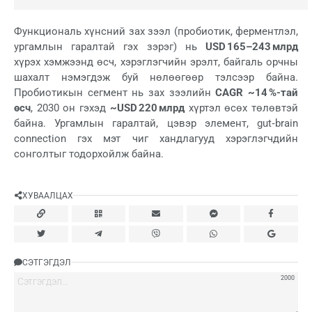
Функциональ хүнсний зах зээл (пробиотик, ферментлэл,
ургамлын гаралтай гэх зэрэг) нь
USD 165–243 млрд
хүрэх хэмжээнд өсч, хэрэглэгчийн эрэлт, байгаль орчны
шахалт нэмэгдэж буй нөлөөгөөр тэлсээр байна.
Пробиотикын сегмент нь зах зээлийн
CAGR ~14 %-тай
өсч
, 2030 он гэхэд
~USD 220 млрд
хүртэл өсөх төлөвтэй
байна. Ургамлын гаралтай, цэвэр элемент, gut‑brain
connection гэх мэт чиг хандлагууд хэрэглэгчдийн
сонголтыг тодорхойлж байна.
ХУВААЛЦАХ
СЭТГЭГДЭЛ
2000