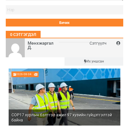
Нэ
0
СЭТГЭГДЭЛ
Мөнхжаргал
Сэтгүүлч
Д.
Шинэ
Их уншсан
2026-08-04
COP17 хурлын бэлтгэл ажил 97 хувийн гүйцэтгэлтэй
Мо
байна
бо
Үй