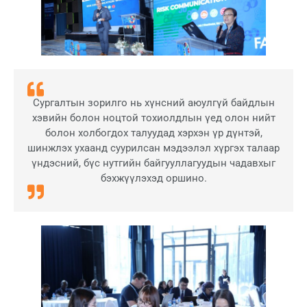
Сургалтын зорилго нь хүнсний аюулгүй байдлын
хэвийн болон ноцтой тохиолдлын үед олон нийт
болон холбогдох талуудад хэрхэн үр дүнтэй,
шинжлэх ухаанд суурилсан мэдээлэл хүргэх талаар
үндэсний, бүс нутгийн байгууллагуудын чадавхыг
бэхжүүлэхэд оршино.