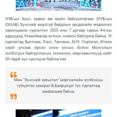
НҮБ-ын Хүнс, хөдөө аж ахуйн байгууллагаас (НҮБ-ын
ХХААБ) Хүнсний аюулгүй байдлын эрсдэлийн мэдээлэл
харилцааны сургалтыг 2025 оны 7 дугаар сарын 4-6-ны
өдрүүдэд Улаанбаатар хотноо зохион байгуулж байна. Уг
сургалтад Вьетнам, Лаос, Танзани, АНУ, Португал, Итали
зэрэг улсаас ирсэн олон улсын болон Монголын
холбогдох байгууллагын төлөөлөл, мэргэжилтнүүд нийт
30 гаруй хүн оролцож байгаа юм.
Мөн “Хүнсний хувьсгал” мэргэжлийн холбооны
гүйцэтгэх захирал Б.Баярцэцэг тус сургалтад
хамрагдаж байна.