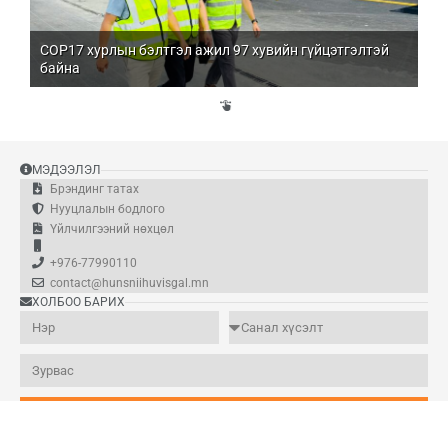
COP17 хурлын бэлтгэл ажил 97 хувийн гүйцэтгэлтэй
Мо
байна
бо
Үй
эд
МЭДЭЭЛЭЛ
Брэндинг татах
Нууцлалын бодлого
Үйлчилгээний нөхцөл
+976-77990110
contact@hunsniihuvisgal.mn
ХОЛБОО БАРИХ
Илгээх