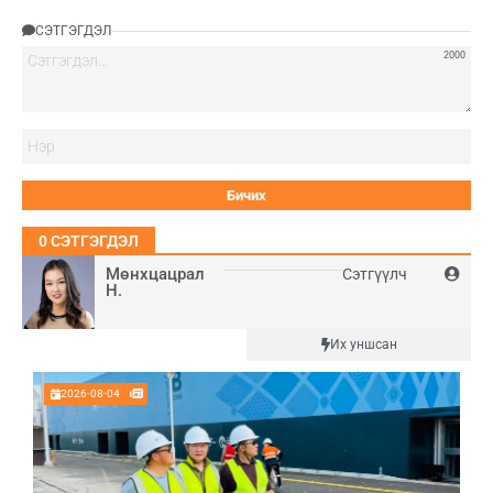
СЭТГЭГДЭЛ
2000
Нэ
0
СЭТГЭГДЭЛ
Мөнхцацрал
Сэтгүүлч
Н.
Шинэ
Их уншсан
2026-08-04