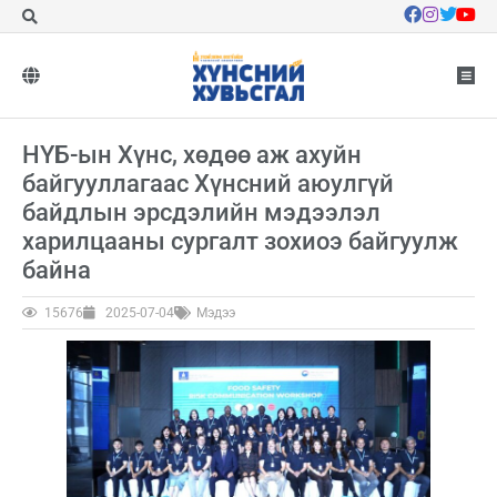
НҮБ-ын Хүнс, хөдөө аж ахуйн
байгууллагаас Хүнсний аюулгүй
байдлын эрсдэлийн мэдээлэл
харилцааны сургалт зохиоэ байгуулж
байна
15676
2025-07-04
Мэдээ