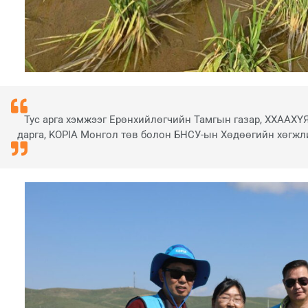
Тус арга хэмжээг Ерөнхийлөгчийн Тамгын газар, ХХААХҮЯ
дарга, KOPIA Монгол төв болон БНСУ-ын Хөдөөгийн хөгжли