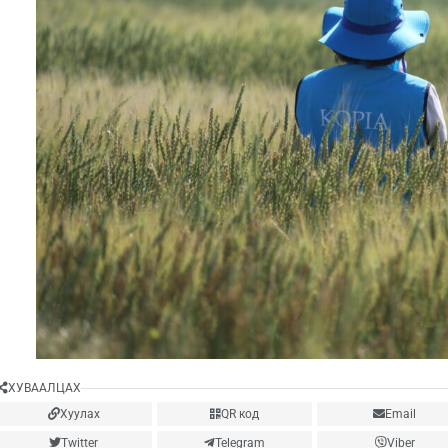
ХУВААЛЦАХ
Хуулах
QR код
Email
Twitter
Telegram
Viber