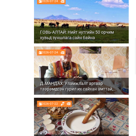
2026-07-24
ГОВЬ-АЛТАЙ: Нийт нутгийн 50 орчим
хувьд зуншлага сайн байна
2026-07-24
Д.МАНДАХ: Уламжлалт аргаар
тээрэмдсэн гурил их сайхан амттай,
шим тэжээлтэй болдог
2026-07-22