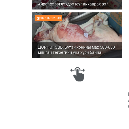
Айраг хэрэглэхдээ юуг анхаарах вэ?
2026-07-22
ДОРНОГОВЬ: Бүтэн хонины мах 500-650
мянган төгрөгийн үнэ хүрч байна