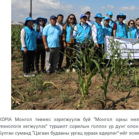
KOPIA Монгол төвөөс хэрэгжүүлж буй “Монгол орны нөхц
технологи хөгжүүлэх” туршилт сорилын голлох үр дүнг олон
Булган суманд “Цагаан будааны ургац хураах өдөрлөг”-ийг зохио