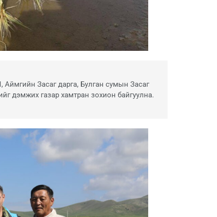
, Аймгийн Засаг дарга, Булган сумын Засаг
йг дэмжих газар хамтран зохион байгуулна.