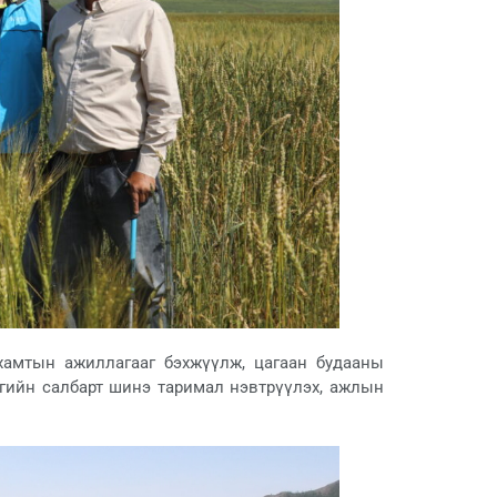
хамтын ажиллагааг бэхжүүлж, цагаан будааны
нгийн салбарт шинэ таримал нэвтрүүлэх, ажлын