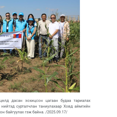
өлд дасан зохицсон цагаан будаа тариалах
 нийтэд сурталчлан таниулахаар Ховд аймгийн
н байгуулах гэж байна. /2025.09.17/