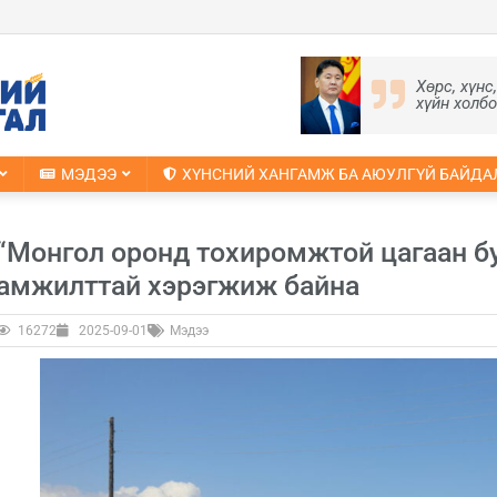
Хөрс, хүнс
хүйн холб
МЭДЭЭ
ХҮНСНИЙ ХАНГАМЖ БА АЮУЛГҮЙ БАЙДА
“Монгол оронд тохиромжтой цагаан бу
амжилттай хэрэгжиж байна
16272
2025-09-01
Мэдээ