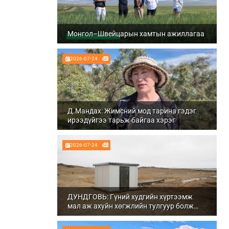
Монгол–Швейцарын хамтын ажиллагаа
2026-07-24
Д.Мандах: Жимсний мод тарина гэдэг
ирээдүйгээ тарьж байгаа хэрэг
2026-07-24
ДУНДГОВЬ: Гүний худгийн хүртээмж
мал аж ахуйн хөгжлийн тулгуур болж
байна