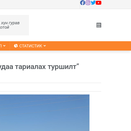
, хүн гурав
оотой
Л
СТАТИСТИК
даа тариалах туршилт”