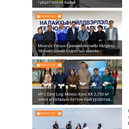
гүйцэтгэлтэй байна
2026-07-30
Монгол Улсын Ерөнхийлөгчийн Үйлдвэр,
Үйлчилгээний бодлогын зөвлөх
Ч.Даваабаяр Налайх дүүргийн
Үйлдвэрлэл, технологийн парк ХК болон
2026-07-29
Налуу-Ухаа эдийн засгийн тусгай бүсэд
ажиллалаа
MFC East Log: Монос Хүнс ХК 2,730 м²
шинэ агуулахын бүтээн байгуулалтаа
бүрэн дуусгаж, ашиглалтад орууллаа
2026-07-28