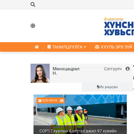
ТАНИЛЦУУЛГА
ХУУЛЬ ЭРХ ЗҮЙ
Мөнхцацрал
Сэтгүүлч
Н.
Шинэ
Их уншсан
2026-08-04
COP17 хурлын бэлтгэл ажил 97 хувийн