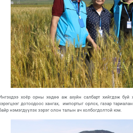
Ингэхдээ хоёр орны хөдөө аж ахуйн салбарт хийгдэж буй 
хэрэгцээг дотоодоос хангах, импортыг орлох, газар тариала
байр нэмэгдүүлэх зэрэг олон талын ач холбогдолтой юм.