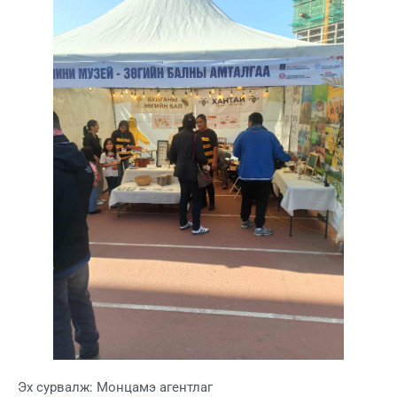
Эх сурвалж: Монцамэ агентлаг