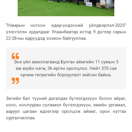
“Намрын ногоон өдөр-үндэсний үйлдвэрлэл-2025”
үзэсгэлэн худалдааг Улаанбаатар хотод 9 дүгээр сарын
22-28-ны өдрүүдэд зохион байгууллаа.
Энэ үйл ажиллагаанд Булган аймгийн 11 сумын 5
аж ахуйн нэгж, 36 иргэн оролцлоо. Нийт 370 сая
орчим төгрөгийн борлуулалт хийсэн байна.
Зөгийн бал түүний дагалдах бүтээгдэхүүн болон айраг,
ноос, ноолууран сүлжмэл бүтээгдэхүүн, эмийн ургамал,
ааруул цагаан идээгээр оролцож аймаг, орон нутгаа
сурталчиллаа.