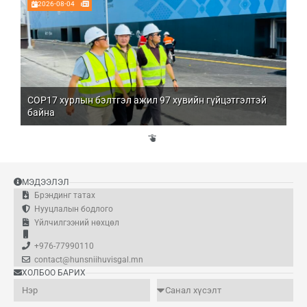
2026-08-04
COP17 хурлын бэлтгэл ажил 97 хувийн гүйцэтгэлтэй
Мо
байна
бо
Үй
эд
МЭДЭЭЛЭЛ
Брэндинг татах
Нууцлалын бодлого
Үйлчилгээний нөхцөл
+976-77990110
contact@hunsniihuvisgal.mn
ХОЛБОО БАРИХ