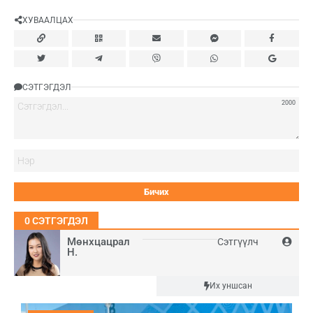
ХУВААЛЦАХ
СЭТГЭГДЭЛ
2000
Нэ
0
СЭТГЭГДЭЛ
Мөнхцацрал
Сэтгүүлч
Н.
Шинэ
Их уншсан