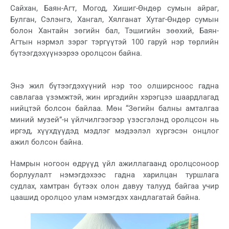
Сайхан, Баян-Агт, Могод, Хишиг-Өндөр сумын айраг,
Булган, Сэлэнгэ, Хангал, Хялганат Хутаг-Өндөр сумын
болон Хантайн зөгийн бал, Тэшигийн зөөхий, Баян-
Агтын нэрмэл зэрэг тэргүүтэй 100 гаруй нэр төрлийн
бүтээгдэхүүнээрээ оролцсон байна.
Энэ жил бүтээгдэхүүний нэр тоо олширсноос гадна
савлагаа үзэмжтэй, жин иргэдийн хэрэгцээ шаардлагад
нийцтэй болсон байлаа. Мөн “Зөгийн балны амталгаа
миний музей”-н үйлчилгээгээр үзэсгэлэнд оролцсон нь
иргэд, хүүхдүүдэд мэдлэг мэдээлэл хүргэсэн онцлог
ажил болсон байна.
Намрын ногоон өдрүүд үйл ажиллагаанд оролцсоноор
борлуулалт нэмэгдэхээс гадна харилцан туршлага
судлах, хамтран бүтээх олон давуу талууд байгаа учир
цаашид оролцоо улам нэмэгдэх хандлагатай байна.