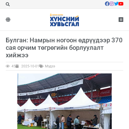
Булган: Намрын ногоон өдрүүдээр 370
сая орчим төгрөгийн борлуулалт
хийжээ
45
2025-10-01
Мэдээ