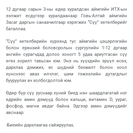
12 дугаар сарын 3-ны өдөр хуралдсан аймгийн ИТХ-ын
ээлжит есдүгээр хуралдаанаар Говь-Алтай аймгийн
Засаг даргын санаачилгаар хэрэгжих “Сүү” хөтөлбөрийг
баталлаа.
“Сүү” хөтөлбөрийн хүрээнд тус аймгийн цэцэрлэгийн
болон ерөнхий боловсролын сургуулийн 1-12 дугаар
ангийн сурагчдад долоо хоногт 5 удаа ариутгасан сүү
өгөх зорилт тавьсан юм. Энэ нь хүүхдийн эрүүл өсөх,
дархлаа дэмжих, яс шүдний бэхжилт болон хоол
хүнснээс авах илчлэг, шим тэжээлийн дутагдлыг
бууруулах ач холбогдолтой юм.
Өдөр бүр сүү ууснаар хүний биед нэн шаардлагатай нэг
өдрийн амин дэмүүд болох кальци, витамин D, уураг,
фосфор, магни авдаг байна. Эдгээр амин дэмүүдийг
авснаар:
-Биеийн дархлаагаа сайжруулах,