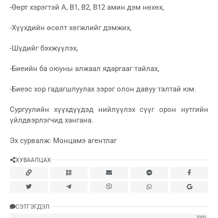
-Өөрт хэрэгтэй А, В1, В2, В12 амин дэм нөхөх,
-Хүүхдийн өсөлт хөгжлийг дэмжих,
-Шүдийг бэхжүүлэх,
-Биеийн ба оюуны алжаал ядаргааг тайлах,
-Биеэс хор гадагшлуулах зэрэг олон давуу талтай юм.
Сургуулийн хүүхдүүдэд нийлүүлэх сүүг орон нутгийн
үйлдвэрлэгчид хангана.
Эх сурвалж: Монцамэ агентлаг
ХУВААЛЦАХ
СЭТГЭГДЭЛ
2000