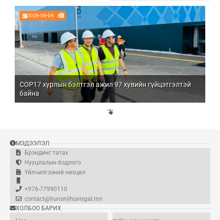
2026-08-04
COP17 хурлын бэлтгэл ажил 97 хувийн гүйцэтгэлтэй
Мо
байна
бо
Үй
эд
МЭДЭЭЛЭЛ
Брэндинг татах
Нууцлалын бодлого
Үйлчилгээний нөхцөл
+976-77990110
contact@hunsniihuvisgal.mn
ХОЛБОО БАРИХ