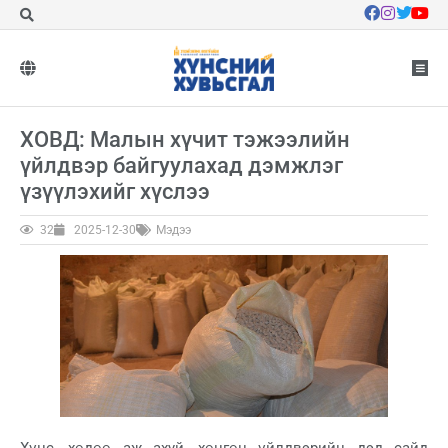
ХОВД: Малын хүчит тэжээлийн
үйлдвэр байгуулахад дэмжлэг
үзүүлэхийг хүслээ
32
2025-12-30
Мэдээ
Хүнс, хөдөө аж ахуй, хөнгөн үйлдвэрийн дэд сайд