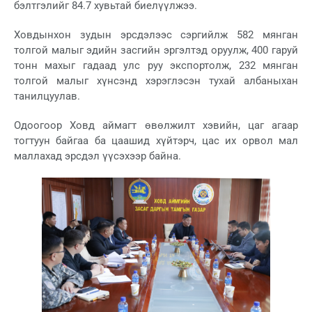
бэлтгэлийг 84.7 хувьтай биелүүлжээ.
Ховдынхон зудын эрсдэлээс сэргийлж 582 мянган
толгой малыг эдийн засгийн эргэлтэд оруулж, 400 гаруй
тонн махыг гадаад улс руу экспортолж, 232 мянган
толгой малыг хүнсэнд хэрэглэсэн тухай албаныхан
танилцуулав.
Одоогоор Ховд аймагт өвөлжилт хэвийн, цаг агаар
тогтуун байгаа ба цаашид хүйтэрч, цас их орвол мал
маллахад эрсдэл үүсэхээр байна.