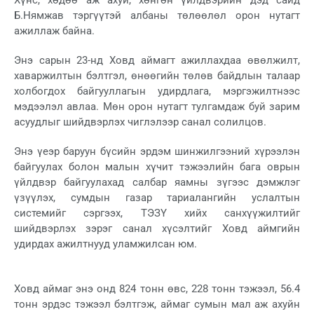
Б.Нямжав тэргүүтэй албаны төлөөлөл орон нутагт
ажиллаж байна.
Энэ сарын 23-нд Ховд аймагт ажиллахдаа өвөлжилт,
хаваржилтын бэлтгэл, өнөөгийн төлөв байдлын талаар
холбогдох байгууллагын удирдлага, мэргэжилтнээс
мэдээлэл авлаа. Мөн орон нутагт тулгамдаж буй зарим
асуудлыг шийдвэрлэх чиглэлээр санал солилцов.
Энэ үеэр баруун бүсийн эрдэм шинжилгээний хүрээлэн
байгуулах болон малын хүчит тэжээлийн бага оврын
үйлдвэр байгуулахад салбар яамны зүгээс дэмжлэг
үзүүлэх, сумдын газар тариалангийн услалтын
системийг сэргээх, ТЭЗҮ хийх санхүүжилтийг
шийдвэрлэх зэрэг санал хүсэлтийг Ховд аймгийн
удирдах ажилтнууд уламжилсан юм.
Ховд аймаг энэ онд 824 тонн өвс, 228 тонн тэжээл, 56.4
тонн эрдэс тэжээл бэлтгэж, аймаг сумын мал аж ахуйн