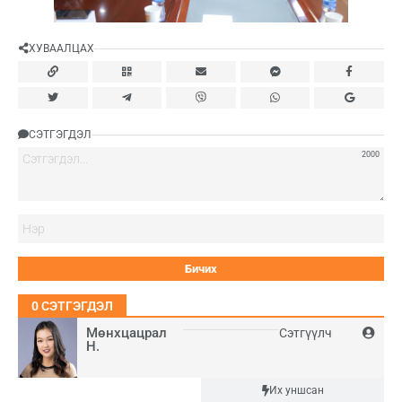
ХУВААЛЦАХ
СЭТГЭГДЭЛ
2000
Нэ
0
СЭТГЭГДЭЛ
Мөнхцацрал
Сэтгүүлч
Н.
Шинэ
Их уншсан