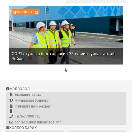
2026-08-04
COP17 хурлын бэлтгэл ажил 97 хувийн гүйцэтгэлтэй
Мо
байна
бо
Үй
эд
МЭДЭЭЛЭЛ
Брэндинг татах
Нууцлалын бодлого
Үйлчилгээний нөхцөл
+976-77990110
contact@hunsniihuvisgal.mn
ХОЛБОО БАРИХ