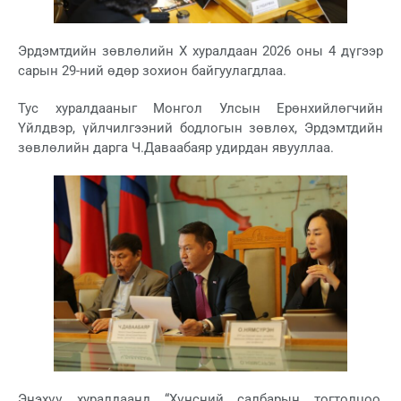
Эрдэмтдийн зөвлөлийн X хуралдаан 2026 оны 4 дүгээр
сарын 29-ний өдөр зохион байгуулагдлаа.
Тус хуралдааныг Монгол Улсын Ерөнхийлөгчийн
Үйлдвэр, үйлчилгээний бодлогын зөвлөх, Эрдэмтдийн
зөвлөлийн дарга Ч.Даваабаяр удирдан явууллаа.
Энэхүү хуралдаанд “Хүнсний салбарын тогтолцоо,