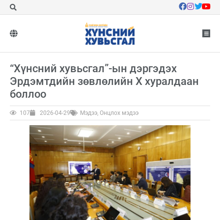
“Хүнсний хувьсгал”-ын дэргэдэх
Эрдэмтдийн зөвлөлийн X хуралдаан
боллоо
107
2026-04-29
Мэдээ
,
Онцлох мэдээ