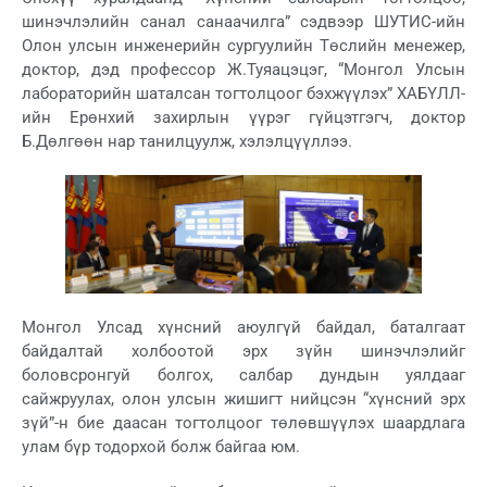
шинэчлэлийн санал санаачилга” сэдвээр ШУТИС-ийн
Олон улсын инженерийн сургуулийн Төслийн менежер,
доктор, дэд профессор Ж.Туяацэцэг, “Монгол Улсын
лабораторийн шаталсан тогтолцоог бэхжүүлэх” ХАБҮЛЛ-
ийн Ерөнхий захирлын үүрэг гүйцэтгэгч, доктор
Б.Дөлгөөн нар танилцуулж, хэлэлцүүллээ.
Монгол Улсад хүнсний аюулгүй байдал, баталгаат
байдалтай холбоотой эрх зүйн шинэчлэлийг
боловсронгуй болгох, салбар дундын уялдааг
сайжруулах, олон улсын жишигт нийцсэн “хүнсний эрх
зүй”-н бие даасан тогтолцоог төлөвшүүлэх шаардлага
улам бүр тодорхой болж байгаа юм.