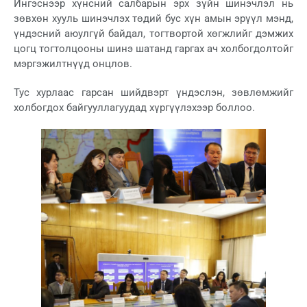
Ингэснээр хүнсний салбарын эрх зүйн шинэчлэл нь
зөвхөн хууль шинэчлэх төдий бус хүн амын эрүүл мэнд,
үндэсний аюулгүй байдал, тогтвортой хөгжлийг дэмжих
цогц тогтолцооны шинэ шатанд гаргах ач холбогдолтойг
мэргэжилтнүүд онцлов.
Тус хурлаас гарсан шийдвэрт үндэслэн, зөвлөмжийг
холбогдох байгууллагуудад хүргүүлэхээр боллоо.