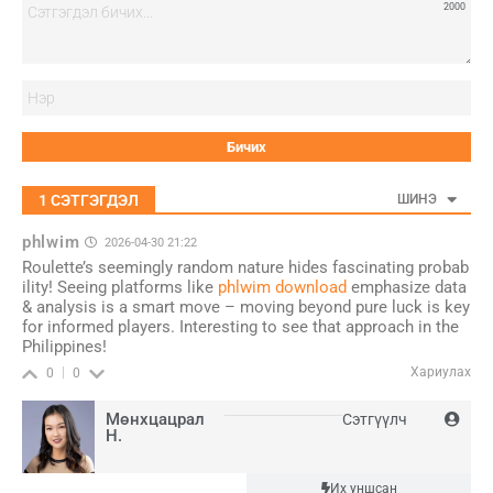
2000
Нэ
1
СЭТГЭГДЭЛ
ШИНЭ
phlwim
2026-04-30 21:22
Roulette’s seemingly random nature hides fascinating probab
ility! Seeing platforms like
phlwim download
emphasize data
& analysis is a smart move – moving beyond pure luck is key
for informed players. Interesting to see that approach in the
Philippines!
Хариулах
0
0
Мөнхцацрал
Сэтгүүлч
Н.
Шинэ
Их уншсан