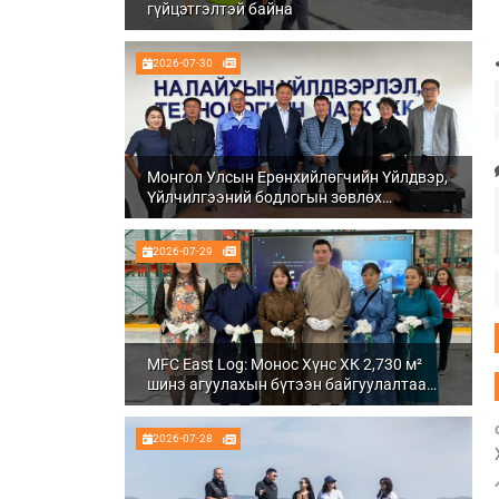
гүйцэтгэлтэй байна
2026-07-30
Монгол Улсын Ерөнхийлөгчийн Үйлдвэр,
Үйлчилгээний бодлогын зөвлөх
Ч.Даваабаяр Налайх дүүргийн
Үйлдвэрлэл, технологийн парк ХК болон
2026-07-29
Налуу-Ухаа эдийн засгийн тусгай бүсэд
ажиллалаа
MFC East Log: Монос Хүнс ХК 2,730 м²
шинэ агуулахын бүтээн байгуулалтаа
бүрэн дуусгаж, ашиглалтад орууллаа
2026-07-28