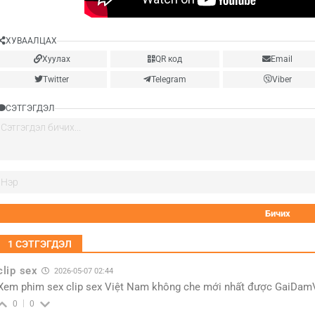
ХУВААЛЦАХ
Хуулах
QR код
Email
Twitter
Telegram
Viber
СЭТГЭГДЭЛ
1
СЭТГЭГДЭЛ
clip sex
2026-05-07 02:44
Xem phim sex clip sex Việt Nam không che mới nhất được GaiDamVL
0
0