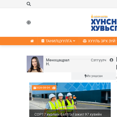
ТАНИЛЦУУЛГА
ХУУЛЬ ЭРХ ЗҮЙ
Мөнхцацрал
Сэтгүүлч
Н.
Шинэ
Их уншсан
2026-08-04
COP17 хурлын бэлтгэл ажил 97 хувийн