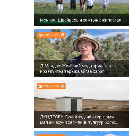
Монгол–Швейцарын хамтын ажиллагаа
2026-07-24
Д.Мандах: Жимсний мод тарина гэдэг
ирээдүйгээ тарьж байгаа хэрэг
2026-07-24
ДУНДГОВЬ: Гүний худгийн хүртээмж
мал аж ахуйн хөгжлийн тулгуур болж
байна