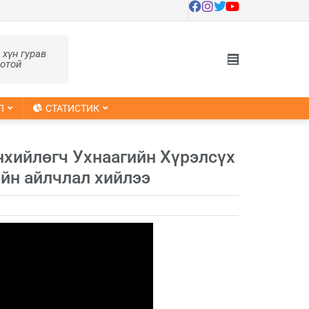
, хүн гурав
оотой
Л
СТАТИСТИК
нхийлөгч Ухнаагийн Хүрэлсүх
йн айлчлал хийлээ