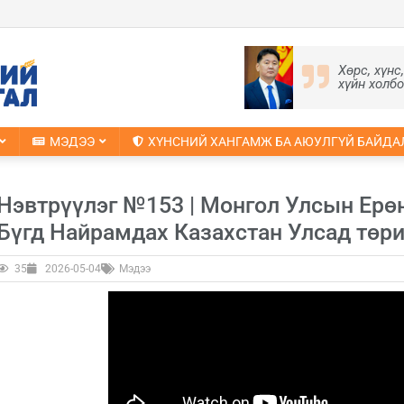
Хөрс, хүнс
хүйн холб
МЭДЭЭ
ХҮНСНИЙ ХАНГАМЖ БА АЮУЛГҮЙ БАЙДА
Нэвтрүүлэг №153 | Монгол Улсын Ерө
Бүгд Найрамдах Казахстан Улсад төри
35
2026-05-04
Мэдээ