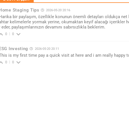
Home Staging Tips
2026-05-20 20:16
Harika bir paylaşım, özellikle konunun önemli detayları oldukça net b
ahtar kelimelerle yormak yerine, okumaktan keyif alacağı içerikler h
r eder, paylaşımlarınızın devamını sabırsızlıkla beklerim.
0
0
ESG Investing
2026-05-20 20:11
This is my first time pay a quick visit at here and i am really happy 
0
0