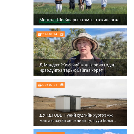
Монгол–Швейцарын хамтын ажиллагаа
2026-07-24
Д.Мандах: Жимсний мод тарина гэдэг
ирээдүйгээ тарьж байгаа хэрэг
2026-07-24
ДУНДГОВЬ: Гүний худгийн хүртээмж
мал аж ахуйн хөгжлийн тулгуур болж
байна