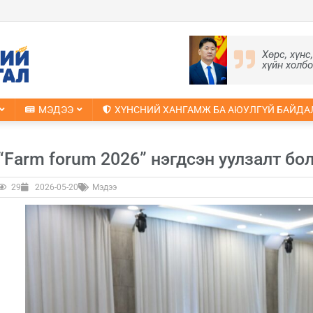
Хөрс, хүнс
хүйн холб
МЭДЭЭ
ХҮНСНИЙ ХАНГАМЖ БА АЮУЛГҮЙ БАЙДА
“Farm forum 2026” нэгдсэн уулзалт бо
29
2026-05-20
Мэдээ