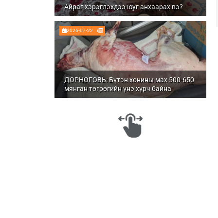
Айраг хэрэглэхдээ юуг анхаарах вэ?
2026-07-22
ДОРНОГОВЬ: Бүтэн хонины мах 500-650
мянган төгрөгийн үнэ хүрч байна