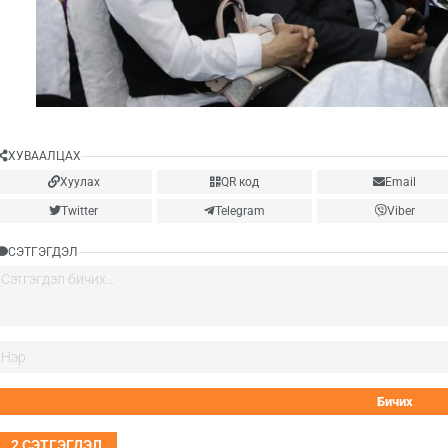
ХУВААЛЦАХ
Хуулах
QR код
Email
Twitter
Telegram
Viber
СЭТГЭГДЭЛ
2
СЭТГЭГДЭЛ