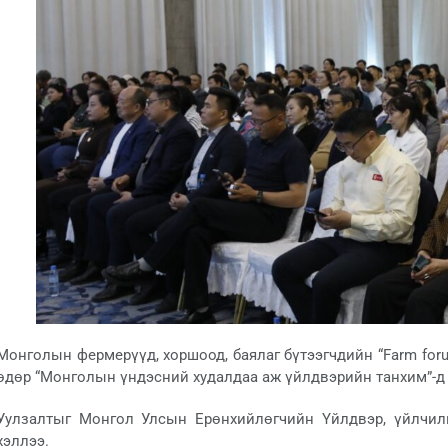
Монголын фермерүүд, хоршоод, баялаг бүтээгчдийн “Farm foru
өдөр “Монголын үндэсний худалдаа аж үйлдвэрийн танхим”-д 
Уулзалтыг Монгол Улсын Ерөнхийлөгчийн Үйлдвэр, үйлчил
хэллээ.