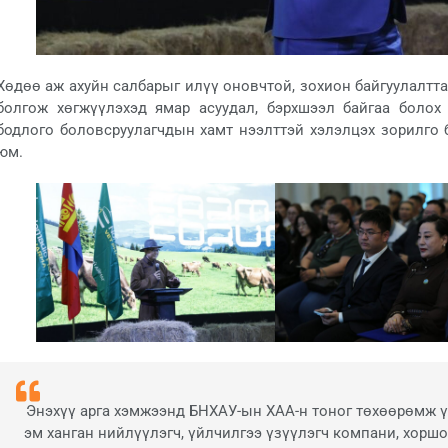
Хөдөө аж ахуйн салбарыг илүү оновчтой, зохион байгуулалтта
болгож хөгжүүлэхэд ямар асуудал, бэрхшээл байгаа болох 
бодлого боловсруулагчдын хамт нээлттэй хэлэлцэх зорилго б
юм.
Энэхүү арга хэмжээнд БНХАУ-ын ХАА-н тоног төхөөрөмж 
эм ханган нийлүүлэгч, үйлчилгээ үзүүлэгч компани, хоршо