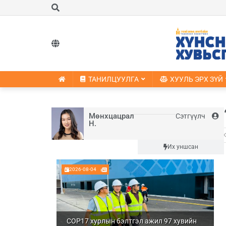
ТАНИЛЦУУЛГА
ХУУЛЬ ЭРХ ЗҮЙ
Мөнхцацрал
Сэтгүүлч
Н.
Шинэ
Их уншсан
2026-08-04
COP17 хурлын бэлтгэл ажил 97 хувийн