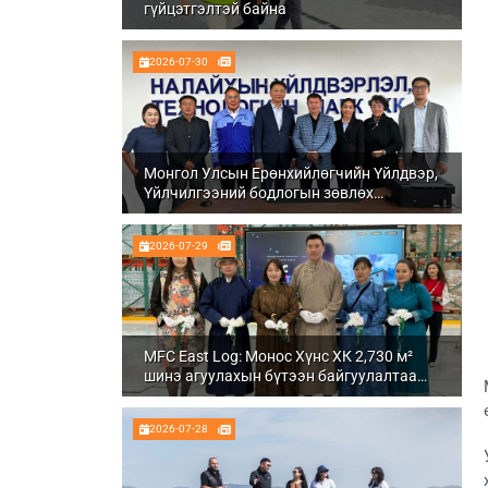
гүйцэтгэлтэй байна
2026-07-30
Монгол Улсын Ерөнхийлөгчийн Үйлдвэр,
Үйлчилгээний бодлогын зөвлөх
Ч.Даваабаяр Налайх дүүргийн
Үйлдвэрлэл, технологийн парк ХК болон
2026-07-29
Налуу-Ухаа эдийн засгийн тусгай бүсэд
ажиллалаа
MFC East Log: Монос Хүнс ХК 2,730 м²
шинэ агуулахын бүтээн байгуулалтаа
бүрэн дуусгаж, ашиглалтад орууллаа
2026-07-28