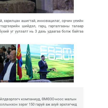
й, харилцан ашигтай, инновацилаг, орчин үеийн
тэдгээрийн шийдэл, гарц, гаргалгааны талаар
үхий уг уулзалт нь 3 дахь удаагаа болж байгаа
үйлдвэрлэгч компаниуд, ӨМӨЗО-ноос малын
оллынхон зэрэг 150 гаруй аж ахуй эрхлэгчид