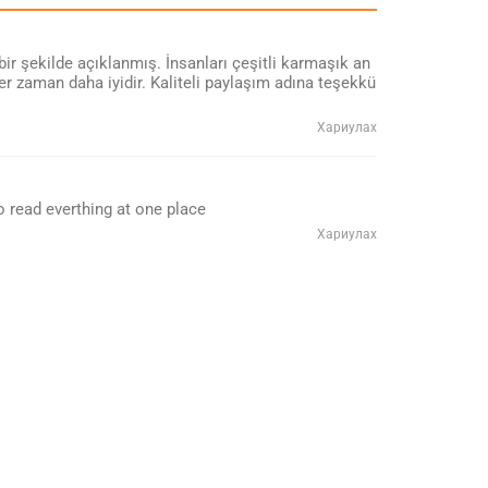
ir şekilde açıklanmış. İnsanları çeşitli karmaşık an
er zaman daha iyidir. Kaliteli paylaşım adına teşekkü
Хариулах
to read everthing at one place
Хариулах