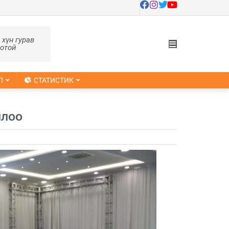
, хүн гурав
оотой
Л
СТАТИСТИК
ллоо