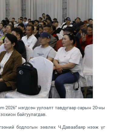
m 2026” нэгдсэн уулзалт тавдугаар сарын 20-ны
зохион байгуулагдав.
гээний бодлогын зөвлөх Ч.Даваабаяр нээж үг