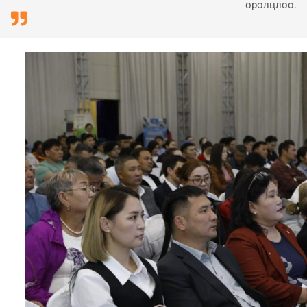
оролцлоо.