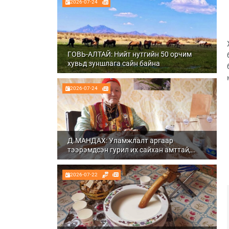
2026-07-24
ГОВЬ-АЛТАЙ: Нийт нутгийн 50 орчим
хувьд зуншлага сайн байна
2026-07-24
Д.МАНДАХ: Уламжлалт аргаар
тээрэмдсэн гурил их сайхан амттай,
шим тэжээлтэй болдог
2026-07-22