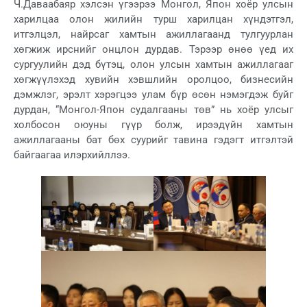
Ч.Даваабаяр хэлсэн үгээрээ Монгол, Япон хоёр улсын
харилцаа олон жилийн турш харилцан хүндэтгэл,
итгэлцэл, найрсаг хамтын ажиллагаанд тулгуурлан
хөгжиж ирснийг онцлон дурдав. Тэрээр өнөө үед их
сургуулийн дэд бүтэц, олон улсын хамтын ажиллагааг
хөгжүүлэхэд хувийн хэвшлийн оролцоо, бизнесийн
дэмжлэг, эрэлт хэрэгцээ улам бүр өсөн нэмэгдэж буйг
дурдан, “Монгол-Япон судалгааны төв” нь хоёр улсыг
холбосон оюуны гүүр болж, ирээдүйн хамтын
ажиллагааны бат бөх суурийг тавина гэдэгт итгэлтэй
байгаагаа илэрхийллээ.