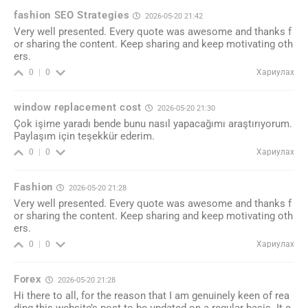
fashion SEO Strategies
2026-05-20 21:42
Very well presented. Every quote was awesome and thanks f
or sharing the content. Keep sharing and keep motivating oth
ers.
Хариулах
0
0
window replacement cost
2026-05-20 21:30
Çok işime yaradı bende bunu nasıl yapacağımı araştırıyorum.
Paylaşım için teşekkür ederim.
Хариулах
0
0
Fashion
2026-05-20 21:28
Very well presented. Every quote was awesome and thanks f
or sharing the content. Keep sharing and keep motivating oth
ers.
Хариулах
0
0
Forex
2026-05-20 21:28
Hi there to all, for the reason that I am genuinely keen of rea
ding this website’s post to be updated on a regular basis. It c