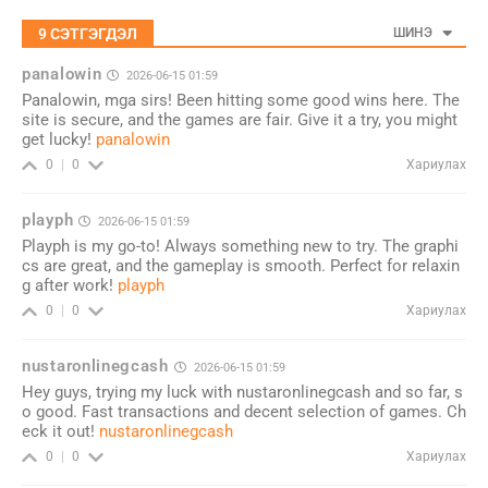
9
СЭТГЭГДЭЛ
ШИНЭ
panalowin
2026-06-15 01:59
Panalowin, mga sirs! Been hitting some good wins here. The
site is secure, and the games are fair. Give it a try, you might
get lucky!
panalowin
Хариулах
0
0
playph
2026-06-15 01:59
Playph is my go-to! Always something new to try. The graphi
cs are great, and the gameplay is smooth. Perfect for relaxin
g after work!
playph
Хариулах
0
0
nustaronlinegcash
2026-06-15 01:59
Hey guys, trying my luck with nustaronlinegcash and so far, s
o good. Fast transactions and decent selection of games. Ch
eck it out!
nustaronlinegcash
Хариулах
0
0