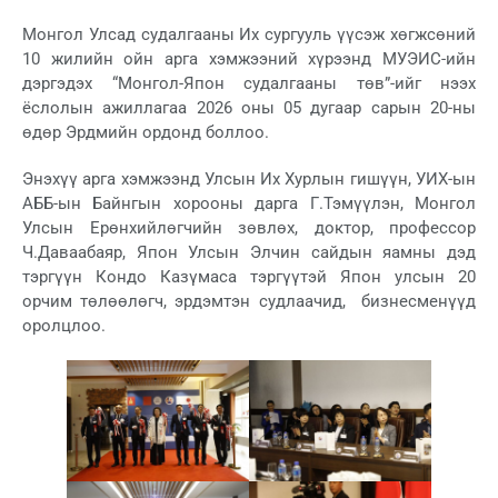
Монгол Улсад судалгааны Их сургууль үүсэж хөгжсөний
10 жилийн ойн арга хэмжээний хүрээнд МУЭИС-ийн
дэргэдэх “Монгол-Япон судалгааны төв”-ийг нээх
ёслолын ажиллагаа 2026 оны 05 дугаар сарын 20-ны
өдөр Эрдмийн ордонд боллоо.
Энэхүү арга хэмжээнд Улсын Их Хурлын гишүүн, УИХ-ын
АББ-ын Байнгын хорооны дарга Г.Тэмүүлэн, Монгол
Улсын Ерөнхийлөгчийн зөвлөх, доктор, профессор
Ч.Даваабаяр, Япон Улсын Элчин сайдын яамны дэд
тэргүүн Кондо Казүмаса тэргүүтэй Япон улсын 20
орчим төлөөлөгч, эрдэмтэн судлаачид, бизнесменүүд
оролцлоо.