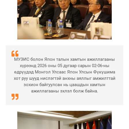
МУЭИС болон Япон талын хамтын ажиллагааны
хүрээнд 2026 оны 05 дугаар сарын 02-06-ны
өдрүүдэд Монгол Улсаас Япон Улсын Фүкүшима
хот руу шууд нислэгтэй анхны аяллыг амжилттай
зохион байгуулсан нь цаашдын хамтын
ажиллагааны эхлэл болж байна.