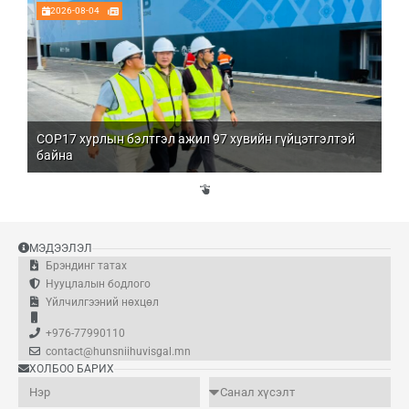
2026-08-04
COP17 хурлын бэлтгэл ажил 97 хувийн гүйцэтгэлтэй
Мо
байна
бо
Үй
эд
МЭДЭЭЛЭЛ
Брэндинг татах
Нууцлалын бодлого
Үйлчилгээний нөхцөл
+976-77990110
contact@hunsniihuvisgal.mn
ХОЛБОО БАРИХ