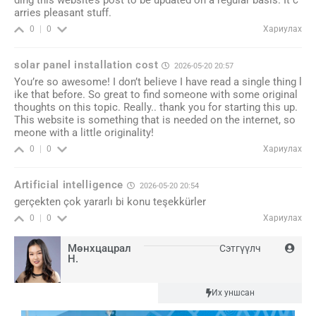
arries pleasant stuff.
Хариулах
0
0
solar panel installation cost
2026-05-20 20:57
You’re so awesome! I don’t believe I have read a single thing l
ike that before. So great to find someone with some original
thoughts on this topic. Really.. thank you for starting this up.
This website is something that is needed on the internet, so
meone with a little originality!
Хариулах
0
0
Artificial intelligence
2026-05-20 20:54
gerçekten çok yararlı bi konu teşekkürler
Хариулах
0
0
Мөнхцацрал
Сэтгүүлч
Н.
Шинэ
Их уншсан