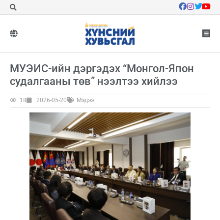
МУЭИС-ийн дэргэдэх “Монгол-Япон
судалгааны төв” нээлтээ хийлээ
18
2026-05-20
Мэдээ