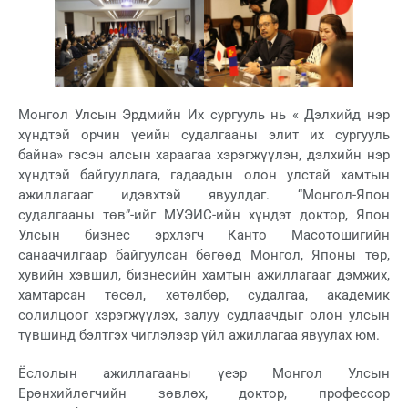
Монгол Улсын Эрдмийн Их сургууль нь « Дэлхийд нэр
хүндтэй орчин үеийн судалгааны элит их сургууль
байна» гэсэн алсын хараагаа хэрэгжүүлэн, дэлхийн нэр
хүндтэй байгууллага, гадаадын олон улстай хамтын
ажиллагааг идэвхтэй явуулдаг. “Монгол-Япон
судалгааны төв”-ийг МУЭИС-ийн хүндэт доктор, Япон
Улсын бизнес эрхлэгч Канто Масотошигийн
санаачилгаар байгуулсан бөгөөд Монгол, Японы төр,
хувийн хэвшил, бизнесийн хамтын ажиллагааг дэмжих,
хамтарсан төсөл, хөтөлбөр, судалгаа, академик
солилцоог хэрэгжүүлэх, залуу судлаачдыг олон улсын
түвшинд бэлтгэх чиглэлээр үйл ажиллагаа явуулах юм.
Ёслолын ажиллагааны үеэр Монгол Улсын
Ерөнхийлөгчийн зөвлөх, доктор, профессор