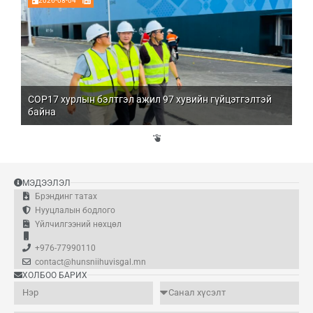
2026-08-04
COP17 хурлын бэлтгэл ажил 97 хувийн гүйцэтгэлтэй
Мо
байна
бо
Үй
эд
МЭДЭЭЛЭЛ
Брэндинг татах
Нууцлалын бодлого
Үйлчилгээний нөхцөл
+976-77990110
contact@hunsniihuvisgal.mn
ХОЛБОО БАРИХ