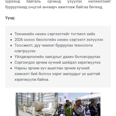
хүрээнд байгаль орчинд үзүүлэх нөлөөллийг
бууруулахад онцгой анхаарч ажиллаж байгаа бөгөөд,
Үүнд:
Техникийн нөхөн сэргээлтийг тогтмол хийх
2026 оноос биологийн нөхөн сэргээлт эхлүүлэх
Тоосжилт, дуу чимээг бууруулах технологи
нэвтрүүлэх
Үйлдвэрлэлийн хаягдлыг дахин боловсруулах
Сэргээгдэх эрчим хүчний шийдэл хэрэгжүүлэх
Нарны эрчим хүч ашиглан эрчим хүчний
хэмнэлт бий болгох зэрэг ажлуудыг үе шаттай
хэрэгжүүлж байна.