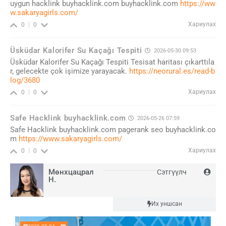
uygun hacklink buyhacklink.com buyhacklink.com
https://ww
w.sakaryagirls.com/
Хариулах
0
0
Üsküdar Kalorifer Su Kaçağı Tespiti
2026-05-30 09:53
Üsküdar Kalorifer Su Kaçağı Tespiti Tesisat haritası çıkarttıla
r, gelecekte çok işimize yarayacak.
https://neorural.es/read-b
log/3680
Хариулах
0
0
Safe Hacklink buyhacklink.com
2026-05-26 07:59
Safe Hacklink buyhacklink.com pagerank seo buyhacklink.co
m
https://www.sakaryagirls.com/
Хариулах
0
0
Мөнхцацрал
Сэтгүүлч
Н.
Шинэ
Их уншсан