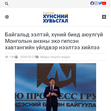
Байгальд ээлтэй, хүний биед аюулгүй
Монголын анхны эко гипсэн
хавтангийн үйлдвэр нээлтээ хийлээ
184
2026-05-25
Мэдээ
,
Онцлох мэдээ