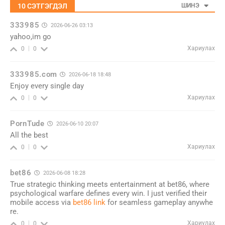
10
СЭТГЭГДЭЛ
ШИНЭ
333985
2026-06-26 03:13
yahoo,im go
Хариулах
0
0
333985.com
2026-06-18 18:48
Enjoy every single day
Хариулах
0
0
PornTude
2026-06-10 20:07
All the best
Хариулах
0
0
bet86
2026-06-08 18:28
True strategic thinking meets entertainment at bet86, where
psychological warfare defines every win. I just verified their
mobile access via
bet86 link
for seamless gameplay anywhe
re.
Хариулах
0
0