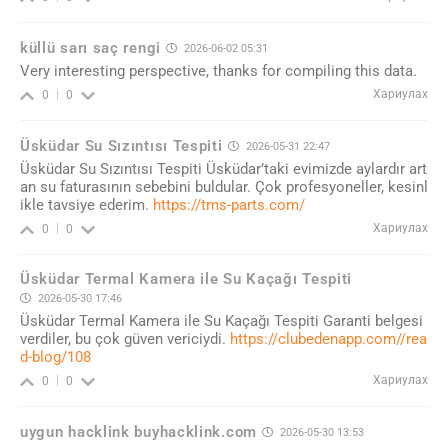
küllü sarı saç rengi
2026-06-02 05:31
Very interesting perspective, thanks for compiling this data.
Хариулах
0
0
Üsküdar Su Sızıntısı Tespiti
2026-05-31 22:47
Üsküdar Su Sızıntısı Tespiti Üsküdar’taki evimizde aylardır art
an su faturasının sebebini buldular. Çok profesyoneller, kesinl
ikle tavsiye ederim.
https://tms-parts.com/
Хариулах
0
0
Üsküdar Termal Kamera ile Su Kaçağı Tespiti
2026-05-30 17:46
Üsküdar Termal Kamera ile Su Kaçağı Tespiti Garanti belgesi
verdiler, bu çok güven vericiydi.
https://clubedenapp.com//rea
d-blog/108
Хариулах
0
0
uygun hacklink buyhacklink.com
2026-05-30 13:53