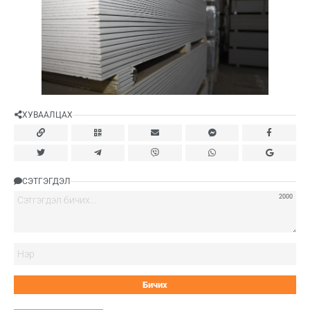
ХУВААЛЦАХ
СЭТГЭГДЭЛ
2000
Нэ