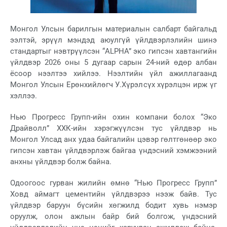
Монгол Улсын барилгын материалын салбарт байгальд
ээлтэй, эрүүл мэндэд аюулгүй үйлдвэрлэлийн шинэ
стандартыг нэвтрүүлсэн “ALPHA” эко гипсэн хавтангийн
үйлдвэр 2026 оны 5 дугаар сарын 24-ний өдөр албан
ёсоор нээлтээ хийлээ. Нээлтийн үйл ажиллагаанд
Монгол Улсын Ерөнхийлөгч У.Хүрэлсүх хүрэлцэн ирж үг
хэллээ.
Нью Прогресс Групп-ийн охин компани болох “Эко
Драйволл” ХХК-ийн хэрэгжүүлсэн тус үйлдвэр нь
Монгол Улсад анх удаа байгалийн цэвэр гөлтгөнөөр эко
гипсэн хавтан үйлдвэрлэж байгаа үндэсний хэмжээний
анхны үйлдвэр болж байна.
Одоогоос гурван жилийн өмнө “Нью Прогресс Групп”
Ховд аймагт цементийн үйлдвэрээ нээж байв. Тус
үйлдвэр баруун бүсийн хөгжилд бодит хувь нэмэр
оруулж, олон ажлын байр бий болгож, үндэсний