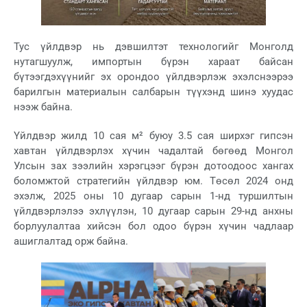
Тус үйлдвэр нь дэвшилтэт технологийг Монголд
нутагшуулж, импортын бүрэн хараат байсан
бүтээгдэхүүнийг эх орондоо үйлдвэрлэж эхэлснээрээ
барилгын материалын салбарын түүхэнд шинэ хуудас
нээж байна.
Үйлдвэр жилд 10 сая м² буюу 3.5 сая ширхэг гипсэн
хавтан үйлдвэрлэх хүчин чадалтай бөгөөд Монгол
Улсын зах зээлийн хэрэгцээг бүрэн дотоодоос хангах
боломжтой стратегийн үйлдвэр юм. Төсөл 2024 онд
эхэлж, 2025 оны 10 дугаар сарын 1-нд туршилтын
үйлдвэрлэлээ эхлүүлэн, 10 дугаар сарын 29-нд анхны
борлуулалтаа хийсэн бол одоо бүрэн хүчин чадлаар
ашиглалтад орж байна.