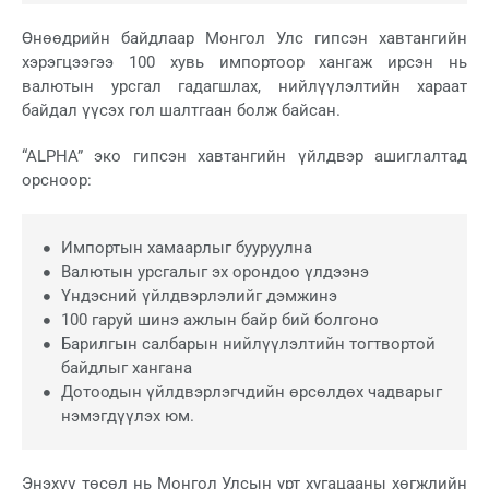
Өнөөдрийн байдлаар Монгол Улс гипсэн хавтангийн
хэрэгцээгээ 100 хувь импортоор хангаж ирсэн нь
валютын урсгал гадагшлах, нийлүүлэлтийн хараат
байдал үүсэх гол шалтгаан болж байсан.
“ALPHA” эко гипсэн хавтангийн үйлдвэр ашиглалтад
орсноор:
Импортын хамаарлыг бууруулна
Валютын урсгалыг эх орондоо үлдээнэ
Үндэсний үйлдвэрлэлийг дэмжинэ
100 гаруй шинэ ажлын байр бий болгоно
Барилгын салбарын нийлүүлэлтийн тогтвортой
байдлыг хангана
Дотоодын үйлдвэрлэгчдийн өрсөлдөх чадварыг
нэмэгдүүлэх юм.
Энэхүү төсөл нь Монгол Улсын урт хугацааны хөгжлийн