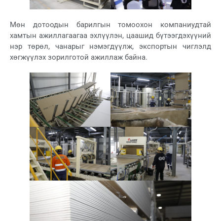
Мөн дотоодын барилгын томоохон компаниудтай
хамтын ажиллагаагаа эхлүүлэн, цаашид бүтээгдэхүүний
нэр төрөл, чанарыг нэмэгдүүлж, экспортын чиглэлд
хөгжүүлэх зорилготой ажиллаж байна.