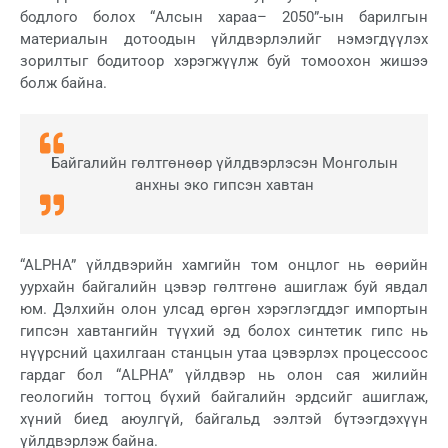
бодлого болох “Алсын хараа– 2050”-ын барилгын
материалын дотоодын үйлдвэрлэлийг нэмэгдүүлэх
зорилтыг бодитоор хэрэгжүүлж буй томоохон жишээ
болж байна.
Байгалийн гөлтгөнөөр үйлдвэрлэсэн Монголын
анхны эко гипсэн хавтан
“ALPHA” үйлдвэрийн хамгийн том онцлог нь өөрийн
уурхайн байгалийн цэвэр гөлтгөнө ашиглаж буй явдал
юм. Дэлхийн олон улсад өргөн хэрэглэгддэг импортын
гипсэн хавтангийн түүхий эд болох синтетик гипс нь
нүүрсний цахилгаан станцын утаа цэвэрлэх процессоос
гардаг бол “ALPHA” үйлдвэр нь олон сая жилийн
геологийн тогтоц бүхий байгалийн эрдсийг ашиглаж,
хүний биед аюулгүй, байгальд ээлтэй бүтээгдэхүүн
үйлдвэрлэж байна.