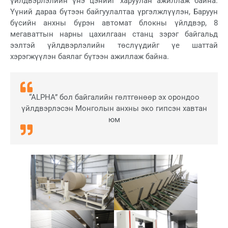
үйлдвэрлэлийн үнэ цэнийг харуулан ажиллаж байна.
Үүний дараа бүтээн байгуулалтаа үргэлжлүүлэн, Баруун
бүсийн анхны бүрэн автомат блокны үйлдвэр, 8
мегаваттын нарны цахилгаан станц зэрэг байгальд
ээлтэй үйлдвэрлэлийн төслүүдийг үе шаттай
хэрэгжүүлэн баялаг бүтээн ажиллаж байна.
“ALPHA” бол байгалийн гөлтгөнөөр эх орондоо
үйлдвэрлэсэн Монголын анхны эко гипсэн хавтан
юм