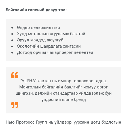
Байгалийн гипсний давуу тал:
Өндөр цэвэршилттэй
Хүнд металлын агууламж багатай
Эрүүл мэндэд аюулгүй
Экологийн шаардлага хангасан
Дотоод орчны чанарт эерэг нөлөөтэй
“ALPHA” хавтан нь импорт орлохоос гадна,
Монголын байгалийн баялгийг нэмүү өртөг
шингээн, дэлхийн стандартаар үйлдвэрлэж буй
үндэсний шинэ брэнд
Нью Прогресс Групп нь үйлдвэр, уурхайн цогц бодлогын