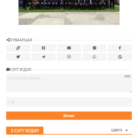
ХУВААЛЦАХ
СЭТГЭГДЭЛ
2000
Нэ
2
СЭТГЭГДЭЛ
ШИНЭ