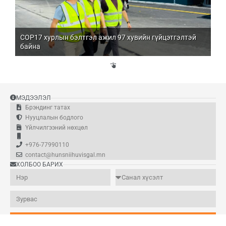
COP17 хурлын бэлтгэл ажил 97 хувийн гүйцэтгэлтэй
Мо
байна
бо
Үй
эд
МЭДЭЭЛЭЛ
Брэндинг татах
Нууцлалын бодлого
Үйлчилгээний нөхцөл
+976-77990110
contact@hunsniihuvisgal.mn
ХОЛБОО БАРИХ
Илгээх