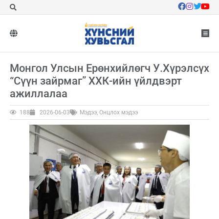
Монгол Улсын Ерөнхийлөгч У.Хүрэлсүх
“Сүүн зайрмаг” ХХК-ийн үйлдвэрт
ажиллалаа
188
2026-06-03
Мэдээ
,
Онцлох мэдээ