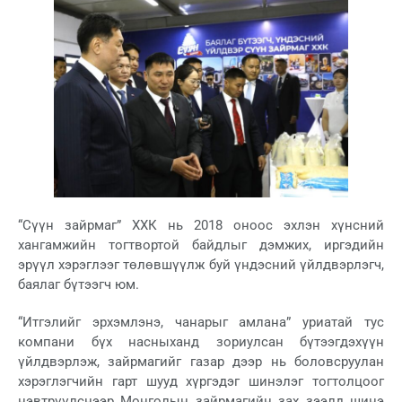
“Сүүн зайрмаг” ХХК нь 2018 оноос эхлэн хүнсний
хангамжийн тогтвортой байдлыг дэмжих, иргэдийн
эрүүл хэрэглээг төлөвшүүлж буй үндэсний үйлдвэрлэгч,
баялаг бүтээгч юм.
“Итгэлийг эрхэмлэнэ, чанарыг амлана” уриатай тус
компани бүх насныханд зориулсан бүтээгдэхүүн
үйлдвэрлэж, зайрмагийг газар дээр нь боловсруулан
хэрэглэгчийн гарт шууд хүргэдэг шинэлэг тогтолцоог
нэвтрүүлснээр Монголын зайрмагийн зах зээлд шинэ