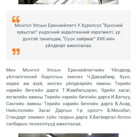
Монгол Улсын Ерөнхийлөгч У.Хүрэлсүх “Хүнсний
хувьсгал” үндэсний хөдөлгөөний хэрэгжилт, үр
дүнтэй танилцаж, “Сүүн зайрмаг” ХХК-ийн
үйлдвэрт ажиллалаа.
Мөн Монгол Улсын Ерөнхийлөгчийн Үйлдвэр,
үйлчилгээний бодлогын зөвлөх Ч.Даваабаяр, Хүнс,
хөдөө аж ахуй, хөнгөн үйлдвэрийн яамны Төрийн
нарийн бичгийн дарга Т.Жамбалцэрэн, Эдийн засаг,
хөгжлийн яамны Төрийн нарийн бичгийн дарга И.Батхүү,
Сангийн яамны Төрийн нарийн бичгийн дарга Б.Анар,
Нийслэлийн Засаг Даргын 1-р орлогч Б.Мөнхбат,
Стандарт хэмжил зүйн газрын дарга Х.Батжаргал болон
салбарын төлөөллүүд ажиллалаа.