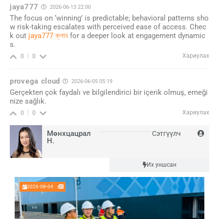
jaya777
2026-06-13 22:00
The focus on ‘winning’ is predictable; behavioral patterns sho
w risk-taking escalates with perceived ease of access. Chec
k out
jaya777 ক্লাব
for a deeper look at engagement dynamic
s.
Хариулах
0
0
provega cloud
2026-06-05 05:19
Gerçekten çok faydalı ve bilgilendirici bir içerik olmuş, emeği
nize sağlık.
Хариулах
0
0
Мөнхцацрал
Сэтгүүлч
Н.
Шинэ
Их уншсан
2026-08-04