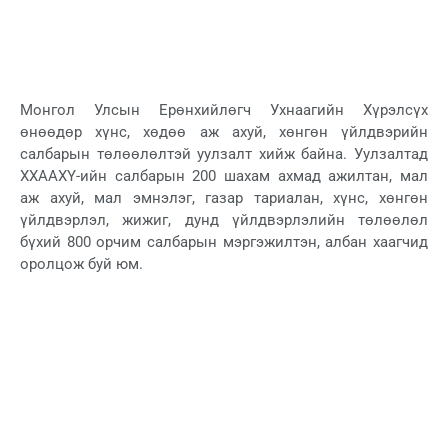
Монгол Улсын Ерөнхийлөгч Ухнаагийн Хүрэлсүх
өнөөдөр хүнс, хөдөө аж ахуй, хөнгөн үйлдвэрийн
салбарын төлөөлөлтэй уулзалт хийж байна. Уулзалтад
ХХААХҮ-ийн салбарын 200 шахам ахмад ажилтан, мал
аж ахуй, мал эмнэлэг, газар тариалан, хүнс, хөнгөн
үйлдвэрлэл, жижиг, дунд үйлдвэрлэлийн төлөөлөл
бүхий 800 орчим салбарын мэргэжилтэн, албан хаагчид
оролцож буй юм.