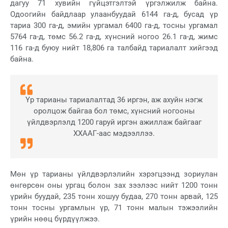
дагуу 71 хувийн гүйцэтгэлтэй үргэлжилж байна.
Одоогийн байдлаар улаанбуудай 6144 га-д, бусад үр
тариа 300 га-д, эмийн ургамал 6400 га-д, тосны ургамал
5764 га-д, төмс 56.2 га-д, хүнсний ногоо 26.1 га-д, жимс
116 га-д буюу нийт 18,806 га талбайд тариалалт хийгээд
байна.
Үр тарианы тариалалтад 36 иргэн, аж ахуйн нэгж
оролцож байгаа бол төмс, хүнсний ногооны
үйлдвэрлэлд 1200 гаруй иргэн ажиллаж байгааг
ХХААГ-аас мэдээллээ.
Мөн үр тарианы үйлдвэрлэлийн хэрэгцээнд зориулан
өнгөрсөн оны ургац болон зах зээлээс нийт 1200 тонн
үрийн буудай, 235 тонн хошуу будаа, 270 тонн арвай, 125
тонн тосны ургамлын үр, 71 тонн малын тэжээлийн
үрийн нөөц бүрдүүлжээ.