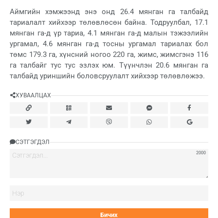
Аймгийн хэмжээнд энэ онд 26.4 мянган га талбайд
тариалалт хийхээр төлөвлөсөн байна. Тодруулбал, 17.1
мянган га-д үр тариа, 4.1 мянган га-д малын тэжээлийн
ургамал, 4.6 мянган га-д тосны ургамал тариалах бол
төмс 179.3 га, хүнсний ногоо 220 га, жимс, жимсгэнэ 116
га талбайг тус тус эзлэх юм. Түүнчлэн 20.6 мянган га
талбайд уриншийн боловсруулалт хийхээр төлөвлөжээ.
ХУВААЛЦАХ
СЭТГЭГДЭЛ
2000
Нэ