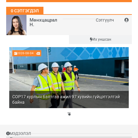
0
СЭТГЭГДЭЛ
Мөнхцацрал
Сэтгүүлч
Н.
Шинэ
Их уншсан
2026-08-04
COP17 хурлын бэлтгэл ажил 97 хувийн гүйцэтгэлтэй
Мо
байна
бо
Үй
эд
МЭДЭЭЛЭЛ