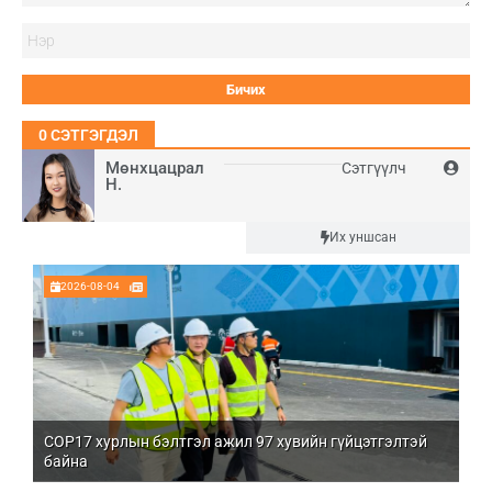
Нэ
0
СЭТГЭГДЭЛ
Мөнхцацрал
Сэтгүүлч
Н.
Шинэ
Их уншсан
2026-08-04
COP17 хурлын бэлтгэл ажил 97 хувийн гүйцэтгэлтэй
Мо
байна
бо
Үй