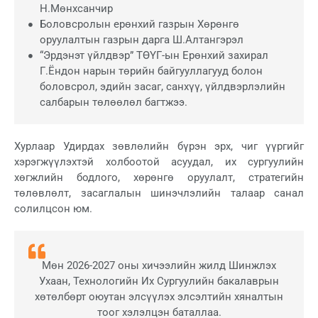
Н.Мөнхсанчир
Боловсролын ерөнхий газрын Хөрөнгө
оруулалтын газрын дарга Ш.Алтангэрэл
“Эрдэнэт үйлдвэр” ТӨҮГ-ын Ерөнхий захирал
Г.Ёндон нарын төрийн байгууллагууд болон
боловсрол, эдийн засаг, санхүү, үйлдвэрлэлийн
салбарын төлөөлөл багтжээ.
Хурлаар Удирдах зөвлөлийн бүрэн эрх, чиг үүргийг
хэрэгжүүлэхтэй холбоотой асуудал, их сургуулийн
хөгжлийн бодлого, хөрөнгө оруулалт, стратегийн
төлөвлөлт, засаглалын шинэчлэлийн талаар санал
солилцсон юм.
Мөн 2026-2027 оны хичээлийн жилд Шинжлэх
Ухаан, Технологийн Их Сургуулийн бакалаврын
хөтөлбөрт оюутан элсүүлэх элсэлтийн хяналтын
тоог хэлэлцэн баталлаа.