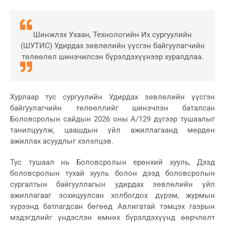
Шинжлэх Ухаан, Технологийн Их сургуулийн
(ШУТИС) Удирдах зөвлөлийн үүсгэн байгуулагчийн
төлөөлөл шинэчилсэн бүрэлдэхүүнээр хуралдлаа.
Хурлаар тус сургуулийн Удирдах зөвлөлийн үүсгэн
байгуулагчийн төлөөллийг шинэчлэн баталсан
Боловсролын сайдын 2026 оны А/129 дүгээр тушаалыг
танилцуулж, цаашдын үйл ажиллагаанд мөрдөн
ажиллах асуудлыг хэлэлцэв.
Тус тушаал нь Боловсролын ерөнхий хууль, Дээд
боловсролын тухай хууль болон дээд боловсролын
сургалтын байгууллагын удирдах зөвлөлийн үйл
ажиллагааг зохицуулсан холбогдох дүрэм, журмын
хүрээнд батлагдсан бөгөөд Авлигатай тэмцэх газрын
мэдэгдлийг үндэслэн өмнөх бүрэлдэхүүнд өөрчлөлт