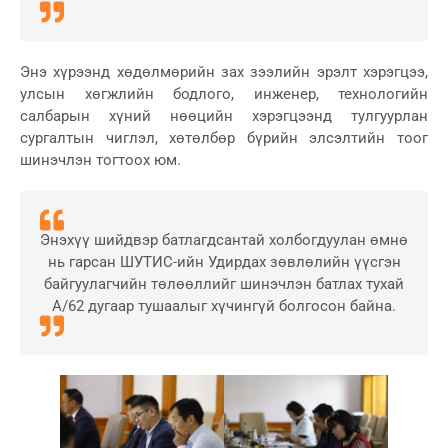
Энэ хүрээнд хөдөлмөрийн зах зээлийн эрэлт хэрэгцээ,
улсын хөгжлийн бодлого, инженер, технологийн
салбарын хүний нөөцийн хэрэгцээнд тулгуурлан
сургалтын чиглэл, хөтөлбөр бүрийн элсэлтийн тоог
шинэчлэн тогтоох юм.
Энэхүү шийдвэр батлагдсантай холбогдуулан өмнө
нь гарсан ШУТИС-ийн Удирдах зөвлөлийн үүсгэн
байгуулагчийн төлөөллийг шинэчлэн батлах тухай
А/62 дугаар тушаалыг хүчингүй болгосон байна.