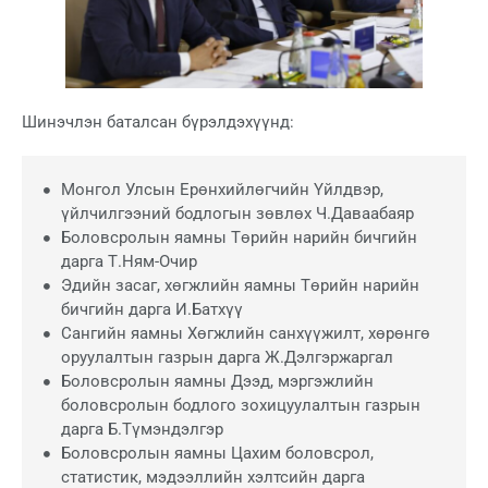
Шинэчлэн баталсан бүрэлдэхүүнд:
Монгол Улсын Ерөнхийлөгчийн Үйлдвэр,
үйлчилгээний бодлогын зөвлөх Ч.Даваабаяр
Боловсролын яамны Төрийн нарийн бичгийн
дарга Т.Ням-Очир
Эдийн засаг, хөгжлийн яамны Төрийн нарийн
бичгийн дарга И.Батхүү
Сангийн яамны Хөгжлийн санхүүжилт, хөрөнгө
оруулалтын газрын дарга Ж.Дэлгэржаргал
Боловсролын яамны Дээд, мэргэжлийн
боловсролын бодлого зохицуулалтын газрын
дарга Б.Түмэндэлгэр
Боловсролын яамны Цахим боловсрол,
статистик, мэдээллийн хэлтсийн дарга