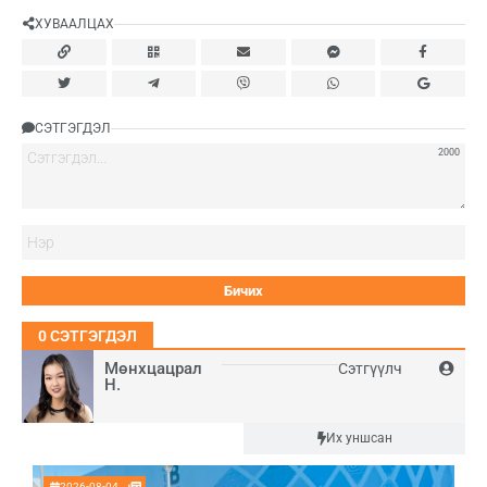
ХУВААЛЦАХ
СЭТГЭГДЭЛ
2000
Нэ
0
СЭТГЭГДЭЛ
Мөнхцацрал
Сэтгүүлч
Н.
Шинэ
Их уншсан
2026-08-04