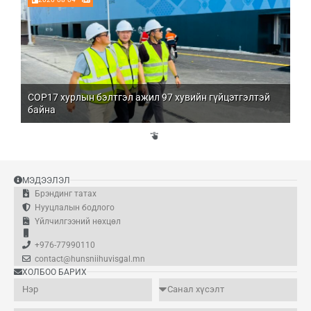
COP17 хурлын бэлтгэл ажил 97 хувийн гүйцэтгэлтэй
Мо
байна
бо
Үй
эд
МЭДЭЭЛЭЛ
Брэндинг татах
Нууцлалын бодлого
Үйлчилгээний нөхцөл
+976-77990110
contact@hunsniihuvisgal.mn
ХОЛБОО БАРИХ