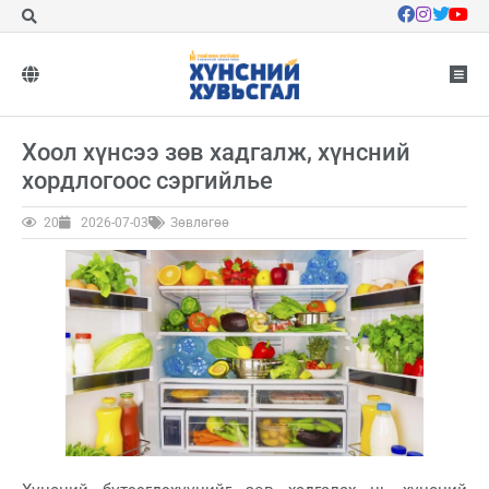
Хоол хүнсээ зөв хадгалж, хүнсний
хордлогоос сэргийлье
20
2026-07-03
Зөвлөгөө