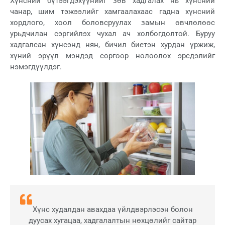
Хүнсний бүтээгдэхүүнийг зөв хадгалах нь хүнсний
чанар, шим тэжээлийг хамгаалахаас гадна хүнсний
хордлого, хоол боловсруулах замын өвчлөлөөс
урьдчилан сэргийлэх чухал ач холбогдолтой. Буруу
хадгалсан хүнсэнд нян, бичил биетэн хурдан үржиж,
хүний эрүүл мэндэд сөргөөр нөлөөлөх эрсдэлийг
нэмэгдүүлдэг.
Хүнс худалдан авахдаа үйлдвэрлэсэн болон
дуусах хугацаа, хадгалалтын нөхцөлийг сайтар