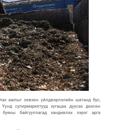
улах ажлыг зөвхөн үйлдвэрлэлийн шатанд бус,
 Үүнд супермаркетууд хугацаа дуусах дөхсөн
г буяны байгууллагад хандивлах зэрэг арга