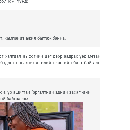
рол юм. Үүнд:
лт, кампанит ажил багтаж байна.
г хаягдал нь хогийн цэг дээр задрах үед метан
 бодлого нь зөвхөн эдийн засгийн биш, байгаль
й, үр ашигтай “эргэлтийн эдийн засаг”-ийн
ой байгаа юм.