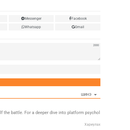
Messenger
Facebook
Whatsapp
Gmail
2000
Нэр
ШИНЭ
 the battle. For a deeper dive into platform psychol
Хариулах