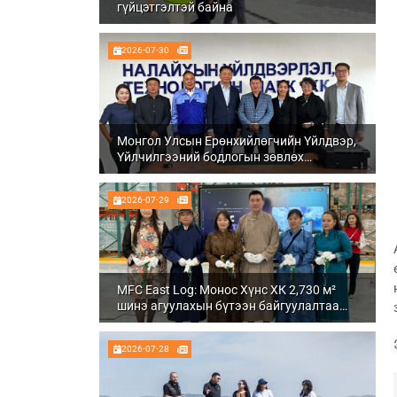
гүйцэтгэлтэй байна
2026-07-30
Монгол Улсын Ерөнхийлөгчийн Үйлдвэр,
Үйлчилгээний бодлогын зөвлөх
Ч.Даваабаяр Налайх дүүргийн
Үйлдвэрлэл, технологийн парк ХК болон
2026-07-29
Налуу-Ухаа эдийн засгийн тусгай бүсэд
ажиллалаа
MFC East Log: Монос Хүнс ХК 2,730 м²
шинэ агуулахын бүтээн байгуулалтаа
бүрэн дуусгаж, ашиглалтад орууллаа
2026-07-28