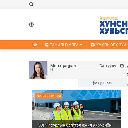
ТАНИЛЦУУЛГА
ХУУЛЬ ЭРХ ЗҮЙ
Мөнхцацрал
Сэтгүүлч
Н.
Шинэ
Их уншсан
2026-08-04
COP17 хурлын бэлтгэл ажил 97 хувийн