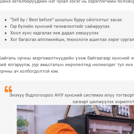
Шинэ хөтөлбөрүүдийн нэг чухал хэсэг нь хэрэглэгчийн боловс
“Sell by / Best before” шошгын буруу ойлголтыг засах
Гэр бүлийн хүнсний төлөвлөлтийг сайжруулах
Хоол хүнс хадгалах зөв дадал хэвшүүлэх
Хог багасгах аппликейшн, технологи ашиглах зэрэг сурга
Байгаль орчны мэргэжилтнүүдийн үзэж байгаагаар хүнсний хо
хий ялгаруулж, уур амьсгалын өөрчлөлтөд нөлөөлдөг тул энэ
орчны ач холбогдолтой юм.
Энэхүү бодлогоороо АНУ хүнсний системээ илүү тогтворто
загварт шилжүүлэх зорилгот