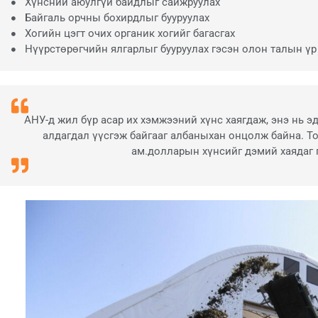
Хүнсний аюулгүй байдлыг сайжруулах
Байгаль орчны бохирдлыг бууруулах
Хогийн цэгт очих органик хогийг багасгах
Нүүрстөрөгчийн ялгарлыг бууруулах гэсэн олон талын үр
АНУ-д жил бүр асар их хэмжээний хүнс хаягдаж, энэ нь 
алдагдал үүсгэж байгааг албаныхан онцолж байна. То
ам.долларын хүнсийг дэмий хаядаг г