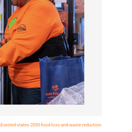
united-states-2030-food-loss-and-waste-reduction-