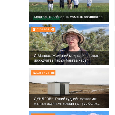
Монгол–Швейцарын хамтын ажиллагаа
2026-07-24
Д.Мандах: Жимсний мод тарина гэдэг
ирээдүйгээ тарьж байгаа хэрэг
2026-07-24
ДУНДГОВЬ: Гүний худгийн хүртээмж
мал аж ахуйн хөгжлийн тулгуур болж
байна