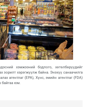
ндэсний хэмжээний бодлого, хөтөлбөрүүдийг
лах зорилт хэрэгжүүлж байна. Энэхүү санаачилга
лах агентлаг (EPA), Хүнс, эмийн агентлаг (FDA)
ж байгаа юм.