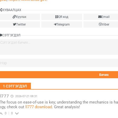
ХУВААЛЦАХ
Хуулах
QR код
Email
Twitter
Telegram
Viber
СЭТГЭГДЭЛ
1
СЭТГЭГДЭЛ
ll777
2026-07-21 08:31
The focus on ease-of-use is key; understanding the mechanics is half
ogy, check out
ll777 download
. Great analysis!
0
0