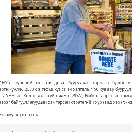
АНУ-д хүнсний хог хаягдлыг бууруулах зорилго бүхий ү
өргөжүүлж, 2030 он гэхэд хүнсний хаягдлыг 50 хувиар бууруу
нь АНУ-ын Хөдөө аж ахуйн яам (USDA), Байгаль орчныг хамгаа
зэрэг байгууллагуудын хамтарсан стратегийн хүрээнд хэрэгжи
Энэхүү зорилго нь: