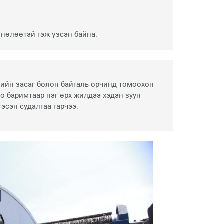
 нөлөөтэй гэж үзсэн байна.
эдийн засаг болон байгаль орчинд томоохон
о баримтаар нэг өрх жилдээ хэдэн зуун
эсэн судалгаа гарчээ.