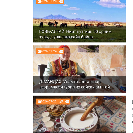
2026-07-24
ГОВЬ-АЛТАЙ: Нийт нутгийн 50 орчим
хувьд зуншлага сайн байна
2026-07-24
Д.МАНДАХ: Уламжлалт аргаар
тээрэмдсэн гурил их сайхан амттай,
шим тэжээлтэй болдог
2026-07-22