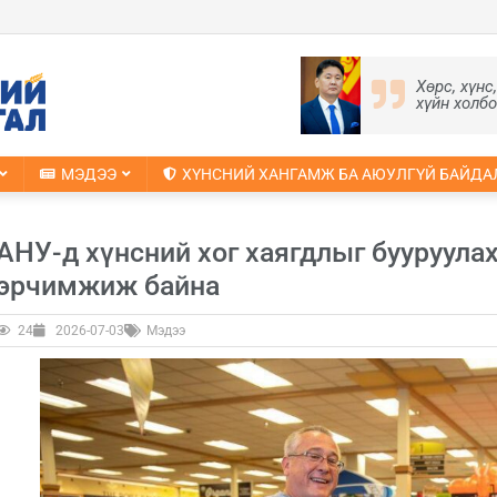
Хөрс, хүнс
хүйн холб
МЭДЭЭ
ХҮНСНИЙ ХАНГАМЖ БА АЮУЛГҮЙ БАЙДА
АНУ-д хүнсний хог хаягдлыг бууруула
эрчимжиж байна
24
2026-07-03
Мэдээ