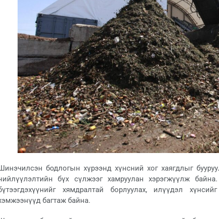
Шинэчилсэн бодлогын хүрээнд хүнсний хог хаягдлыг бууру
нийлүүлэлтийн бүх сүлжээг хамруулан хэрэгжүүлж байна.
бүтээгдэхүүнийг хямдралтай борлуулах, илүүдэл хүнсий
хэмжээнүүд багтаж байна.