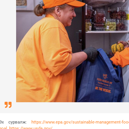
Эх сурвалж:
https://www.epa.gov/sustainable-management-food/
goal
,
https://www.usda.gov/