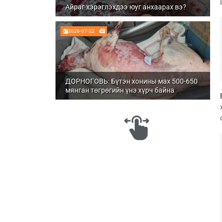
Айраг хэрэглэхдээ юуг анхаарах вэ?
2026-07-22
ДОРНОГОВЬ: Бүтэн хонины мах 500-650
мянган төгрөгийн үнэ хүрч байна