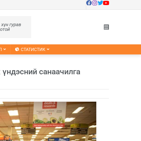
, хүн гурав
оотой
Л
СТАТИСТИК
х үндэсний санаачилга