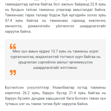
тамхидалтад өртөж байгаа бол ажлын байранд 22.8 хувь
нь бусдын татсан тамхины утаагаар амьсгалдаг байна.
Тамхинаас гарах талаар бодож буй иргэдийн эзлэх хувь
57.4 хувь байгаа нь тамхинаас гарахад зөвлөгөө,
эмчилгээ, дэмжлэгийн үйлчилгээ шаардлагатайг
харуулж байна.
Мөн хүн амын ердөө 13.7 хувь нь тамхины эсрэг
сурталчилгаа, мэдээлэлтэй тогтмол хүрч байгаа нь
урьдчилан сэргийлэх ажлыг эрчимжүүлэх
шаардлагатайг илтгэжээ.
Бүсчилсэн үзүүлэлтээр Улаанбаатар хотод тамхины
хэрэглээ 26.2 хувь, баруун бүсэд 21.4 хувь байгаа нь
баруун бүсийн дундаж харьцангуй бага боловч таван хүн
тутмын нэг нь тамхи татаж буйг харуулж байна.