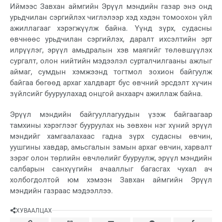
Иймээс Завхан аймгийн Эрүүл мэндийн газар энэ онд
урьдчилан сэргийлэх чиглэлээр хэд хэдэн томоохон үйл
ажиллагааг хэрэгжүүлж байна. Үүнд зүрх, судасны
өвчнөөс урьдчилан сэргийлэх, даралт ихсэлтийн эрт
илрүүлэг, эрүүл амьдралын хэв маягийг төлөвшүүлэх
сургалт, олон нийтийн мэдээлэл сурталчилгааны ажлыг
аймаг, сумдын хэмжээнд тогтмол зохион байгуулж
байгаа бөгөөд архаг халдварт бус өвчний эрсдэлт хүчин
зүйлсийг бууруулахад онцгой анхаарч ажиллаж байна.
Эрүүл мэндийн байгууллагуудын үзэж байгаагаар
тамхины хэрэглээг бууруулах нь зөвхөн нэг хүний эрүүл
мэндийг хамгаалахаас гадна зүрх судасны өвчин,
уушгины хавдар, амьсгалын замын архаг өвчин, харвалт
зэрэг олон төрлийн өвчлөлийг бууруулж, эрүүл мэндийн
салбарын санхүүгийн ачааллыг багасгах чухал ач
холбогдолтой юм хэмээн Завхан аймгийн Эрүүл
мэндийн газраас мэдээллээ.
ХУВААЛЦАХ