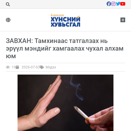
ЗАВХАН: Тамхинаас татгалзах нь
эрүүл мэндийг хамгаалах чухал алхам
юм
19
2026-07-03
Мэдээ