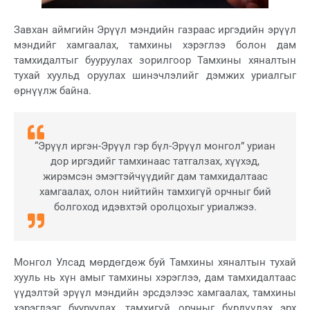
Завхан аймгийн Эрүүл мэндийн газраас иргэдийн эрүүл
мэндийг хамгаалах, тамхины хэрэглээ болон дам
тамхидалтыг бууруулах зорилгоор Тамхины хяналтын
тухай хуульд оруулах шинэчлэлийг дэмжих уриалгыг
өрнүүлж байна.
“Эрүүл иргэн-Эрүүл гэр бүл-Эрүүл монгол” уриан
дор иргэдийг тамхинаас татгалзах, хүүхэд,
жирэмсэн эмэгтэйчүүдийг дам тамхидалтаас
хамгаалах, олон нийтийн тамхигүй орчныг бий
болгоход идэвхтэй оролцохыг уриалжээ.
Монгол Улсад мөрдөгдөж буй Тамхины хяналтын тухай
хууль нь хүн амыг тамхины хэрэглээ, дам тамхидалтаас
үүдэлтэй эрүүл мэндийн эрсдэлээс хамгаалах, тамхины
хэрэглээг бууруулах, тамхигүй орчныг бүрдүүлэх эрх