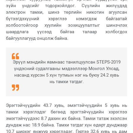
зүйн үндсийг тодорхойлдог. Сүүлийн жилүүдэд
электрон тамхи, шинэ төрлийн никотин агуулсан
бүтээгдэхүүний хэрэглээ нэмэгдэж байгаатай
холбоотойгоор хуулийн зохицуулалтыг шинэчлэх
шаардлага үүсээд байгаа талаар холбогдох
байгууллагууд онцолж байна.
Эрүүл мэндийн яамнаас танилцуулсан STEPS-2019
үндэсний судалгааны мэдээллээр Монгол Улсад,
насанд хүрсэн 5 хүн тутмын нэг нь буюу 24.2 хувь
нь тамхи татдаг.
Эрэгтэйчүүдийн 43.7 хувь, эмэгтэйчүүдийн 5 хувь нь
тамхи хэрэглэдэг бөгөөд эрэгтэйчүүдийн хэрэглээ
эмэгтэйчүүдээс 8.7 дахин их байна. Тамхи татаж эхэлсэн
дундаж нас 18.9 байна. Тамхи татдаг хүн өдөрт дунджаар
10.7 ширхэг янжуур хэрэглэдэг. Гэртээ 32.6 хувь нь дам