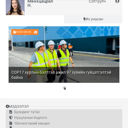
Мөнхцацрал
Сэтгүүлч
Н.
Шинэ
Их уншсан
2026-08-04
COP17 хурлын бэлтгэл ажил 97 хувийн гүйцэтгэлтэй
Мо
байна
бо
Үй
эд
МЭДЭЭЛЭЛ
Брэндинг татах
Нууцлалын бодлого
Үйлчилгээний нөхцөл