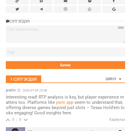
СЭТГЭГДЭЛ
2000
Нэ
1
СЭТГЭГДЭЛ
ШИНЭ
pwin
2026-07-09 23:08
Interesting read! RTP analysis is key, but player experience m
atters too. Platforms like
pwin app
seem to understand that,
offering diverse games beyond just slots – Texas Hold’em lo
oks engaging! Good insights here.
Хариулах
0
0