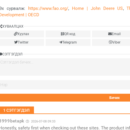
Эх сурвалж:
https://www.fao.org/
,
Home | John Deere US
,
T
Development | OECD
ХУВААЛЦАХ
Хуулах
QR код
Email
Twitter
Telegram
Viber
СЭТГЭГДЭЛ
1
СЭТГЭГДЭЛ
8999betapk
2026-07-08 09:33
Honestly, safety first when checking out these sites. The product 