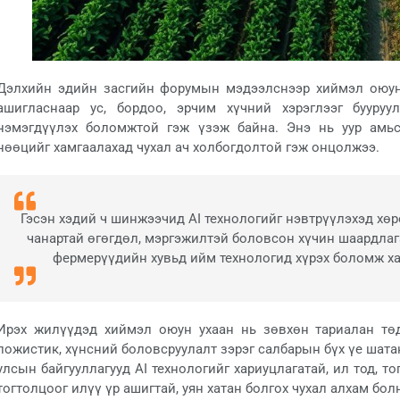
Дэлхийн эдийн засгийн форумын мэдээлснээр хиймэл оюун 
ашигласнаар ус, бордоо, эрчим хүчний хэрэглээг бууру
нэмэгдүүлэх боломжтой гэж үзэж байна. Энэ нь уур амьс
нөөцийг хамгаалахад чухал ач холбогдолтой гэж онцолжээ.
Гэсэн хэдий ч шинжээчид AI технологийг нэвтрүүлэхэд хөр
чанартай өгөгдөл, мэргэжилтэй боловсон хүчин шаардлаг
фермерүүдийн хувьд ийм технологид хүрэх боломж ха
Ирэх жилүүдэд хиймэл оюун ухаан нь зөвхөн тариалан төд
ложистик, хүнсний боловсруулалт зэрэг салбарын бүх үе шата
улсын байгууллагууд AI технологийг хариуцлагатай, ил тод, 
тогтолцоог илүү үр ашигтай, уян хатан болгох чухал алхам бол