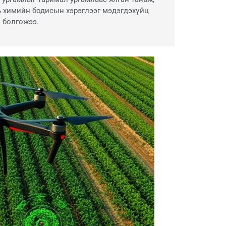
ь химийн бодисын хэрэглээг мэдэгдэхүйц
 болгожээ.