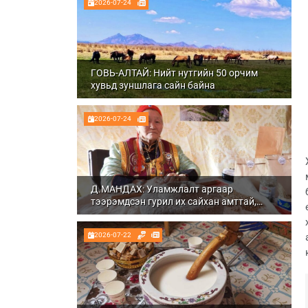
2026-07-24
ГОВЬ-АЛТАЙ: Нийт нутгийн 50 орчим
хувьд зуншлага сайн байна
2026-07-24
Д.МАНДАХ: Уламжлалт аргаар
тээрэмдсэн гурил их сайхан амттай,
шим тэжээлтэй болдог
2026-07-22