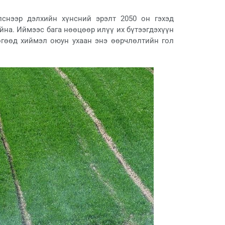
лснээр дэлхийн хүнсний эрэлт 2050 он гэхэд
йна. Иймээс бага нөөцөөр илүү их бүтээгдэхүүн
өгөөд хиймэл оюун ухаан энэ өөрчлөлтийн гол