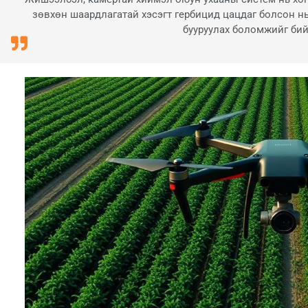
зөвхөн шаардлагатай хэсэгт гербицид цацдаг болсон н
бууруулах боломжийг бий