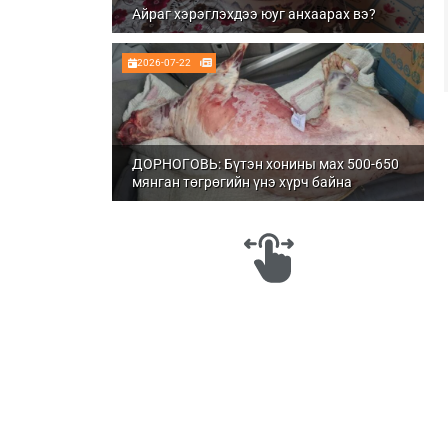
Айраг хэрэглэхдээ юуг анхаарах вэ?
2026-07-22
ДОРНОГОВЬ: Бүтэн хонины мах 500-650
мянган төгрөгийн үнэ хүрч байна