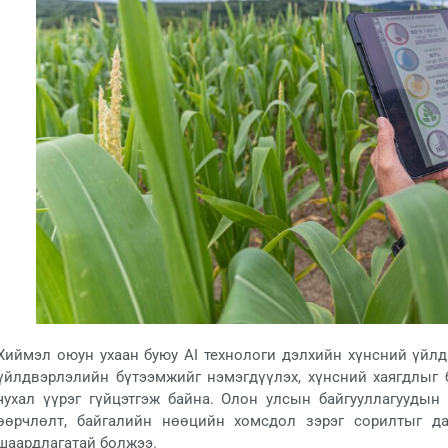
Хиймэл оюун ухаан буюу AI технологи дэлхийн хүнсний үйлдв
үйлдвэрлэлийн бүтээмжийг нэмэгдүүлэх, хүнсний хаягдлыг б
чухал үүрэг гүйцэтгэж байна. Олон улсын байгууллагуудын
өөрчлөлт, байгалийн нөөцийн хомсдол зэрэг сорилтыг да
шаардлагатай болжээ.