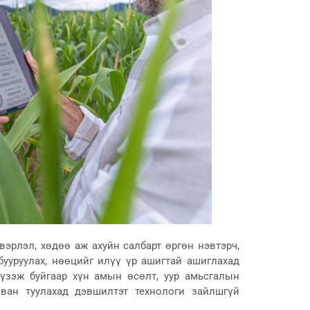
эрлэл, хөдөө аж ахуйн салбарт өргөн нэвтэрч,
ууруулах, нөөцийг илүү үр ашигтай ашиглахад
 үзэж буйгаар хүн амын өсөлт, уур амьсгалын
ван туулахад дэвшилтэт технологи зайлшгүй