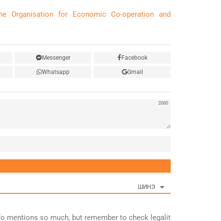
he Organisation for Economic Co-operation and
Messenger
Facebook
Whatsapp
Gmail
2000
Нэр
ШИНЭ
info mentions so much, but remember to check legalit