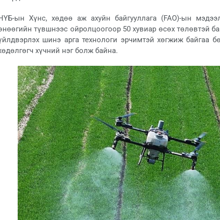
НҮБ-ын Хүнс, хөдөө аж ахуйн байгууллага (FAO)-ын мэдээ
өнөөгийн түвшнээс ойролцоогоор 50 хувиар өсөх төлөвтэй ба
үйлдвэрлэх шинэ арга технологи эрчимтэй хөгжиж байгаа б
хөдөлгөгч хүчний нэг болж байна.