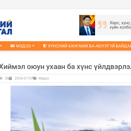
Хөрс, хүнс
хүйн холб
МЭДЭЭ
ХҮНСНИЙ ХАНГАМЖ БА АЮУЛГҮЙ БАЙДА
Хиймэл оюун ухаан ба хүнс үйлдвэрлэ
28
2026-07-03
Мэдээ