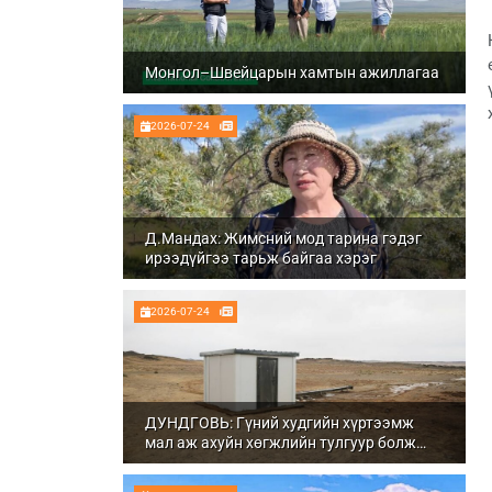
Монгол–Швейцарын хамтын ажиллагаа
2026-07-24
Д.Мандах: Жимсний мод тарина гэдэг
ирээдүйгээ тарьж байгаа хэрэг
2026-07-24
ДУНДГОВЬ: Гүний худгийн хүртээмж
мал аж ахуйн хөгжлийн тулгуур болж
байна