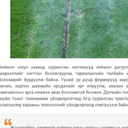
Хиймэл оюун ухаанд суурилсан системүүд хиймэл дагуулы
мэдээллийг нэгтгэн боловсруулж, тариалангийн талбайн 
боломжийг бүрдүүлж байна. Үүний үр дүнд фермерүүд хөрс
өвчин, хортон шавжийн эрсдэлийг эрт илрүүлж, зөвхөн ша
хамгааллын арга хэмжээ авах боломжтой болжээ. Дэлхийн то
ахуйн тоног төхөөрөмж үйлдвэрлэгчид AI-д суурилсан тракто
компьютер харааны технологийг үйлдвэрлэлд нэвтрүүлж байн
Жишээлбэл, камертай хиймэл оюун ухааны систем нь хог