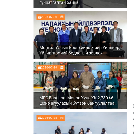
гүйцэтгэлтэй байна
2026-07-30
Монгол Улсын Ерөнхийлөгчийн Үйлдвэр,
Үйлчилгээний бодлогын зөвлөх
Ч.Даваабаяр Налайх дүүргийн
Үйлдвэрлэл, технологийн парк ХК болон
2026-07-29
Налуу-Ухаа эдийн засгийн тусгай бүсэд
ажиллалаа
MFC East Log: Монос Хүнс ХК 2,730 м²
шинэ агуулахын бүтээн байгуулалтаа
бүрэн дуусгаж, ашиглалтад орууллаа
2026-07-28