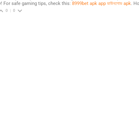
y! For safe gaming tips, check this:
8999bet apk app ডাউনলোড apk
. H
0
0