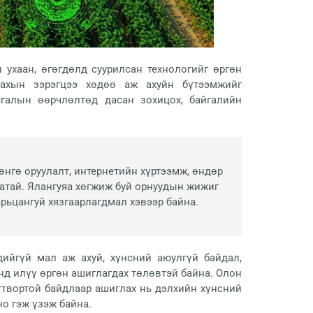
ухаан, өгөгдөлд суурилсан технологийг өргөн
улахын зэрэгцээ хөдөө аж ахуйн бүтээмжийг
галын өөрчлөлтөд дасан зохицох, байгалийн
өнгө оруулалт, интернетийн хүртээмж, өндөр
атай. Ялангуяа хөгжиж буй орнуудын жижиг
рьцангуй хязгаарлагдмал хэвээр байна.
ийгүй мал аж ахуй, хүнсний аюулгүй байдал,
нд илүү өргөн ашиглагдах төлөвтэй байна. Олон
тогтвортой байдлаар ашиглах нь дэлхийн хүнсний
но гэж үзэж байна.