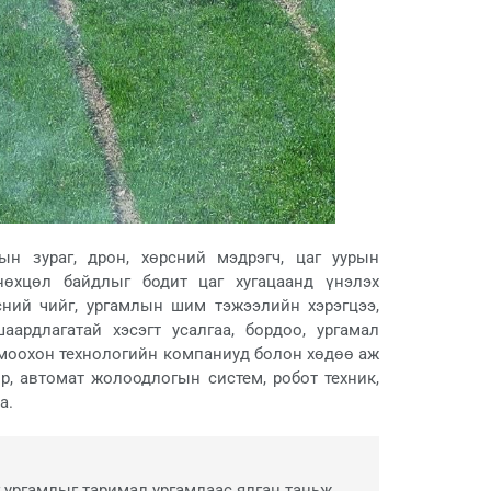
н зураг, дрон, хөрсний мэдрэгч, цаг уурын
нөхцөл байдлыг бодит цаг хугацаанд үнэлэх
ний чийг, ургамлын шим тэжээлийн хэрэгцээ,
ардлагатай хэсэгт усалгаа, бордоо, ургамал
моохон технологийн компаниуд болон хөдөө аж
р, автомат жолоодлогын систем, робот техник,
а.
 ургамлыг таримал ургамлаас ялган таньж,