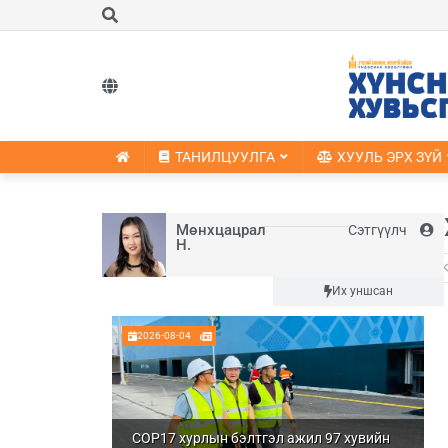
ТАНИЛЦУУЛГА
ХУУЛЬ ЭРХ ЗҮЙ
Мөнхцацрал
Сэтгүүлч
Н.
Шинэ
Их уншсан
2026-08-04
COP17 хурлын бэлтгэл ажил 97 хувийн