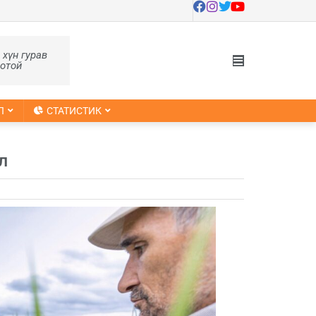
, хүн гурав
оотой
Л
СТАТИСТИК
л