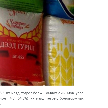
.6 их наяд төгрөг болж , өмнөх оны мөн үеэс
лолт 4.3 (64.8%) их наяд төгрөг, боловсруулах
.