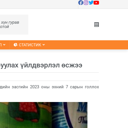
, хүн гурав
оотой
Л
СТАТИСТИК
руулах үйлдвэрлэл өсжээ
дийн засгийн 2023 оны эхний 7 сарын голлох