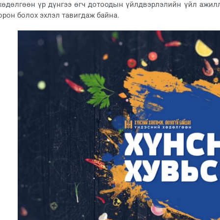
хөдөлгөөн үр дүнгээ өгч дотоодын үйлдвэрлэлийн үйл ажилл
орон болох эхлэл тавигдаж байна.