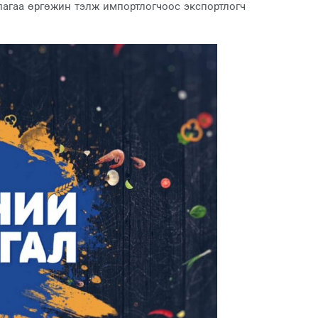
агаа өргөжин тэлж импортлогчоос экспортлогч