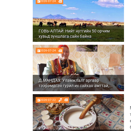
2026-07-24
ГОВЬ-АЛТАЙ: Нийт нутгийн 50 орчим
хувьд зуншлага сайн байна
2026-07-24
Д.МАНДАХ: Уламжлалт аргаар
тээрэмдсэн гурил их сайхан амттай,
шим тэжээлтэй болдог
2026-07-22