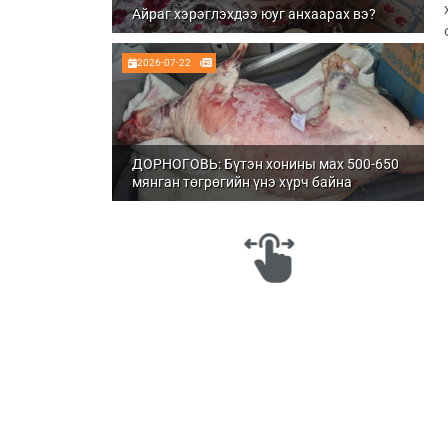
Айраг хэрэглэхдээ юуг анхаарах вэ?
2026-07-22
ДОРНОГОВЬ: Бүтэн хонины мах 500-650
мянган төгрөгийн үнэ хүрч байна