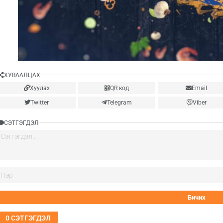
ХУВААЛЦАХ
Хуулах
QR код
Email
Twitter
Telegram
Viber
СЭТГЭГДЭЛ
0
СЭТГЭГДЭЛ