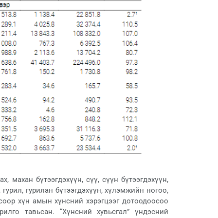
, махан бүтээгдэхүүн, сүү, сүүн бүтээгдэхүүн,
 гурил, гурилан бүтээгдэхүүн, хүлэмжийн ногоо,
осоор хүн амын хүнсний хэрэгцээг дотоодоосоо
рилго тавьсан. “Хүнсний хувьсгал” үндэсний