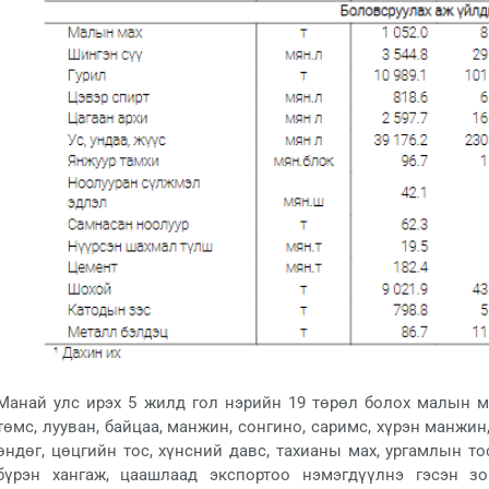
Манай улс ирэх 5 жилд гол нэрийн 19 төрөл болох малын мах
төмс, лууван, байцаа, манжин, сонгино, саримс, хүрэн манжин,
өндөг, цөцгийн тос, хүнсний давс, тахианы мах, ургамлын т
бүрэн хангаж, цаашлаад экспортоо нэмэгдүүлнэ гэсэн зо