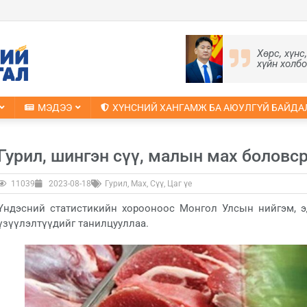
Хөрс, хүнс
хүйн холб
МЭДЭЭ
ХҮНСНИЙ ХАНГАМЖ БА АЮУЛГҮЙ БАЙДА
Гурил, шингэн сүү, малын мах боловс
11039
2023-08-18
Гурил
,
Мах
,
Сүү
,
Цаг үе
Үндэсний статистикийн хорооноос Монгол Улсын нийгэм, э
үзүүлэлтүүдийг танилцууллаа.