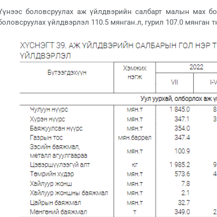
Үүнээс боловсруулах аж үйлдвэрийн салбарт малын мах бо
боловсруулах үйлдвэрлэл 110.5 мянган.л, гурил 107.0 мянган тн