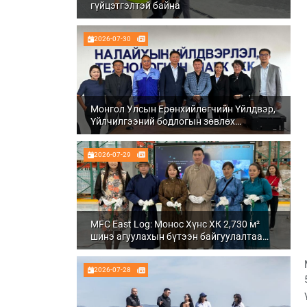
гүйцэтгэлтэй байна
2026-07-30
Монгол Улсын Ерөнхийлөгчийн Үйлдвэр,
Үйлчилгээний бодлогын зөвлөх
Ч.Даваабаяр Налайх дүүргийн
Үйлдвэрлэл, технологийн парк ХК болон
2026-07-29
Налуу-Ухаа эдийн засгийн тусгай бүсэд
ажиллалаа
MFC East Log: Монос Хүнс ХК 2,730 м²
шинэ агуулахын бүтээн байгуулалтаа
бүрэн дуусгаж, ашиглалтад орууллаа
2026-07-28