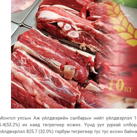
Монгол улсын Аж үйлдвэрийн салбарын нийт үйлдвэрлэл 15
5.4(53.2%) их наяд төгрөгөөр өсжээ. Үүнд уул уурхай олбор
үйлдвэрлэл 825.7 (32.0%) тэрбум төгрөгөөр тус тус өссөн байна