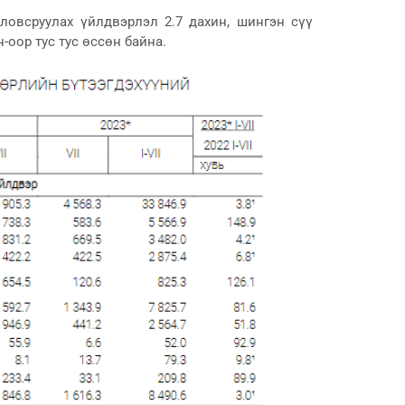
ловсруулах үйлдвэрлэл 2.7 дахин, шингэн сүү
-оор тус тус өссөн байна.