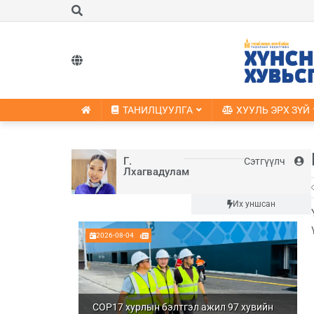
ТАНИЛЦУУЛГА
ХУУЛЬ ЭРХ ЗҮЙ
Г.
Сэтгүүлч
Лхагвадулам
Шинэ
Их уншсан
2026-08-04
COP17 хурлын бэлтгэл ажил 97 хувийн