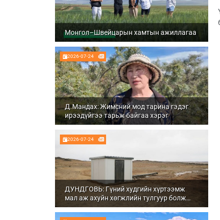
Монгол–Швейцарын хамтын ажиллагаа
2026-07-24
Д.Мандах: Жимсний мод тарина гэдэг
ирээдүйгээ тарьж байгаа хэрэг
2026-07-24
ДУНДГОВЬ: Гүний худгийн хүртээмж
мал аж ахуйн хөгжлийн тулгуур болж
байна