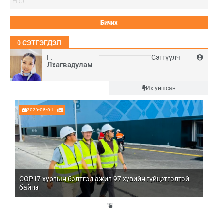
0
СЭТГЭГДЭЛ
Г.
Сэтгүүлч
Лхагвадулам
Шинэ
Их уншсан
2026-08-04
COP17 хурлын бэлтгэл ажил 97 хувийн гүйцэтгэлтэй
Мо
байна
бо
Үй
эд