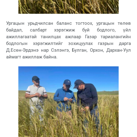
Ургацын урьдчилсан баланс тогтоох, ургацын төлөв
байдал, салбарт хэрэгжиж буй бодлого, үйл
ажиллагаатай танилцах ажлаар Газар тариалангийн
бодлогын хэрэгжилтийг зохицуулах газрын дарга
Д.Есөн-Эрдэнэ нар Сэлэнгэ, Булган, Орхон, Дархан-Уул
аймагт ажиллаж байна.