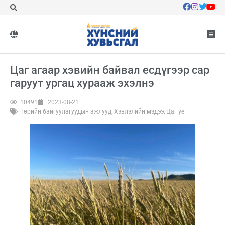
Цаг агаар хэвийн байвал есдүгээр сар
гаруут ургац хурааж эхэлнэ
10491
2023-08-21
Төрийн байгуулагуудын ажлууд
,
Хэвлэлийн мэдээ
,
Цаг үе