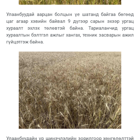
Улаанбуудай аарцан болцын үе шатанд байгаа бөгөөд
цаг агаар хэвийн байвал 9 дүгээр сарын эхээр ургац
хураалт эхлэх төлөвтэй байна. Тариаланчид ургац
хураалтын бэлтгэл ажлыг хангах, техник засварын ажил
гүйцэтгэж байна.
Улаанбуудайн үр шинэчлэлийн зорилгоор хөнгөлөлттэй