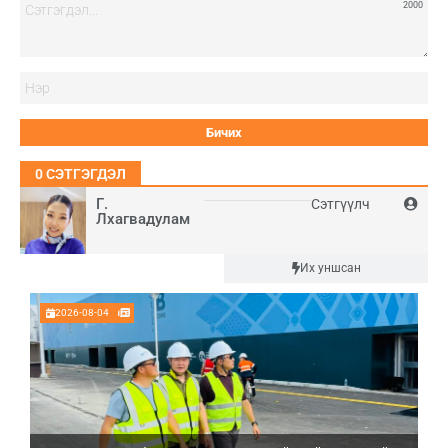
2000
Нэ
0
СЭТГЭГДЭЛ
Г.
Сэтгүүлч
Лхагвадулам
Шинэ
Их уншсан
2026-08-04