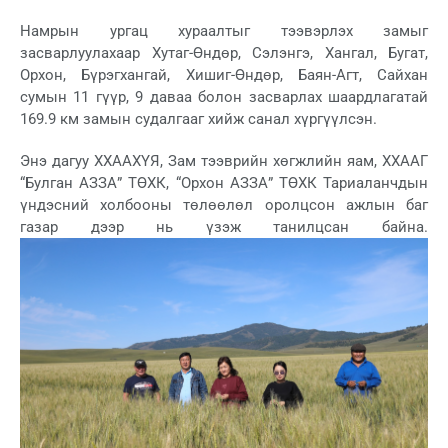
Намрын ургац хураалтыг тээвэрлэх замыг
засварлуулахаар Хутаг-Өндөр, Сэлэнгэ, Хангал, Бугат,
Орхон, Бүрэгхангай, Хишиг-Өндөр, Баян-Агт, Сайхан
сумын 11 гүүр, 9 даваа болон засварлах шаардлагатай
169.9 км замын судалгааг хийж санал хүргүүлсэн.
Энэ дагуу ХХААХҮЯ, Зам тээврийн хөгжлийн яам, ХХААГ
“Булган АЗЗА” ТӨХК, “Орхон АЗЗА” ТӨХК Тариаланчдын
үндэсний холбооны төлөөлөл оролцсон ажлын баг
газар дээр нь үзэж танилцсан байна.