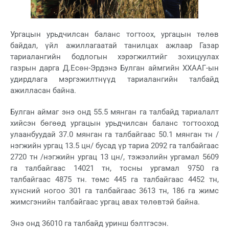
Ургацын урьдчилсан баланс тогтоох, ургацын төлөв
байдал, үйл ажиллагаатай танилцах ажлаар Газар
тариалангийн бодлогын хэрэгжилтийг зохицуулах
газрын дарга Д.Есөн-Эрдэнэ Булган аймгийн ХХААГ-ын
удирдлага мэргэжилтнүүд тариалангийн талбайд
ажилласан байна.
Булган аймаг энэ онд 55.5 мянган га талбайд тариалалт
хийсэн бөгөөд ургацын урьдчилсан баланс тогтооход
улаанбуудай 37.0 мянган га талбайгаас 50.1 мянган тн /
нэгжийн ургац 13.5 цн/ бусад үр тариа 2092 га талбайгаас
2720 тн /нэгжийн ургац 13 цн/, тэжээлийн ургамал 5609
га талбайгаас 14021 тн, тосны ургамал 9750 га
талбайгаас 4875 тн. төмс 445 га талбайгаас 4452 тн,
хүнсний ногоо 301 га талбайгаас 3613 тн, 186 га жимс
жимсгэнийн талбайгаас ургац авах төлөвтэй байна.
Энэ онд 36010 га талбайд уринш бэлтгэсэн.