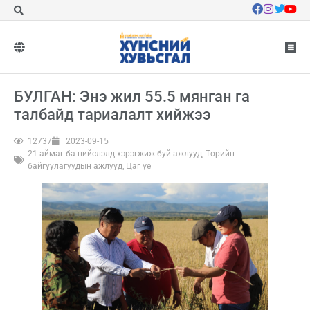
БУЛГАН: Энэ жил 55.5 мянган га
талбайд тариалалт хийжээ
12737
2023-09-15
21 аймаг ба нийслэлд хэрэгжиж буй ажлууд
,
Төрийн
байгуулагуудын ажлууд
,
Цаг үе