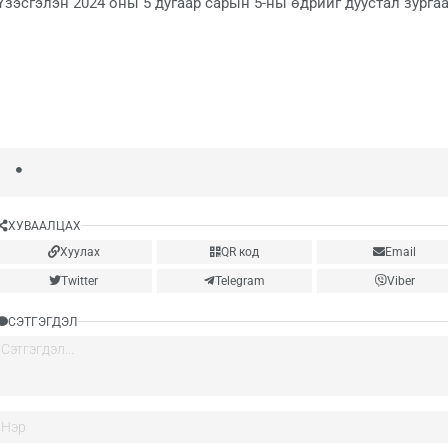
Үзэсгэлэн 2024 оны 5 дугаар сарын 5-ны өдрийг дуустал зурга
ХУВААЛЦАХ
Хуулах
QR код
Email
Twitter
Telegram
Viber
СЭТГЭГДЭЛ