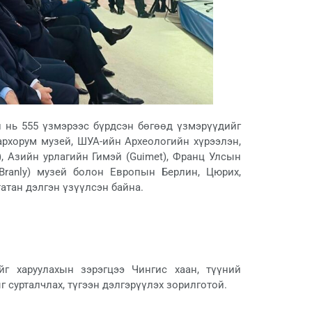
н нь 555 үзмэрээс бүрдсэн бөгөөд үзмэрүүдийг
архорум музей, ШУА-ийн Археологийн хүрээлэн,
s), Азийн урлагийн Гимэй (Guimet), Франц Улсын
ranly) музей болон Европын Берлин, Цюрих,
атан дэлгэн үзүүлсэн байна.
йг харуулахын зэрэгцээ Чингис хаан, түүний
 сурталчлах, түгээн дэлгэрүүлэх зорилготой.