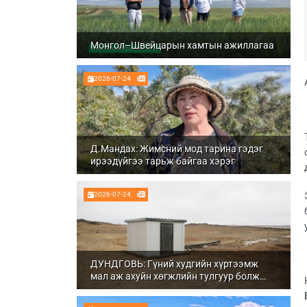
Монгол–Швейцарын хамтын ажиллагаа
2026-07-24
Д.Мандах: Жимсний мод тарина гэдэг
ирээдүйгээ тарьж байгаа хэрэг
2026-07-24
ДУНДГОВЬ: Гүний худгийн хүртээмж
мал аж ахуйн хөгжлийн тулгуур болж
байна