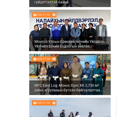
гүйцэтгэлтэй байна
2026-07-30
Монгол Улсын Ерөнхийлөгчийн Үйлдвэр,
Үйлчилгээний бодлогын зөвлөх
Ч.Даваабаяр Налайх дүүргийн
Үйлдвэрлэл, технологийн парк ХК болон
2026-07-29
Налуу-Ухаа эдийн засгийн тусгай бүсэд
ажиллалаа
MFC East Log: Монос Хүнс ХК 2,730 м²
шинэ агуулахын бүтээн байгуулалтаа
бүрэн дуусгаж, ашиглалтад орууллаа
2026-07-28