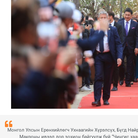
Монгол Улсын Ерөнхийлөгч Ухнаагийн Хүрэлсүх, Бүгд На
Макроны ивээл дор зохион байгуулж буй “Чингис хаа