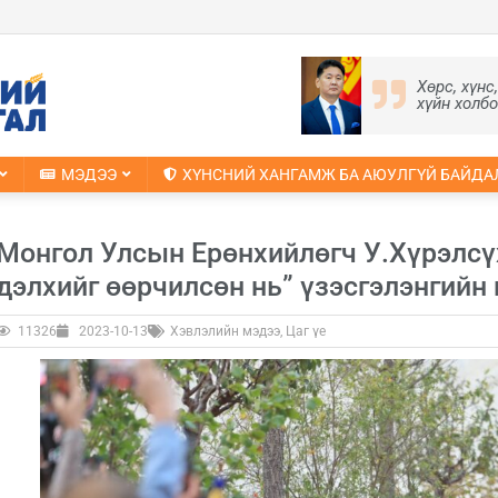
Хөрс, хүнс
хүйн холб
МЭДЭЭ
ХҮНСНИЙ ХАНГАМЖ БА АЮУЛГҮЙ БАЙДА
Монгол Улсын Ерөнхийлөгч У.Хүрэлсү
дэлхийг өөрчилсөн нь” үзэсгэлэнгийн
11326
2023-10-13
Хэвлэлийн мэдээ
,
Цаг үе