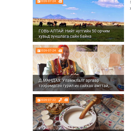
2026-07-24
ГОВЬ-АЛТАЙ: Нийт нутгийн 50 орчим
хувьд зуншлага сайн байна
2026-07-24
Д.МАНДАХ: Уламжлалт аргаар
тээрэмдсэн гурил их сайхан амттай,
шим тэжээлтэй болдог
2026-07-22