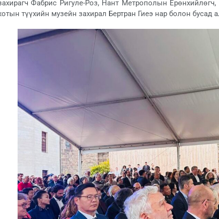
захирагч Фабрис Ригуле-Роз, Нант Метрополын Ерөнхийлөгч,
хотын түүхийн музейн захирал Бертран Гиеэ нар болон бусад 