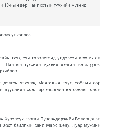
ын 13-ны өдөр Нант хотын түүхийн музейд
лсүх үг хэллээ.
ийн түүх, хүн төрөлхтөнд үлдээсэн агуу их өв
– Нантын түүхийн музейд дэлгэн толилуулж,
эрхийлэв.
г дэлгэн үзүүлж, Монголын түүх, соёлын сор
ын нүүдлийн соёл иргэншлийн өв соёлыг олон
н Хүрэлсүх, гэргий Лувсандоржийн Болорцэцэг,
н эрхт байдлын сайд Марк Фену, Луар мужийн