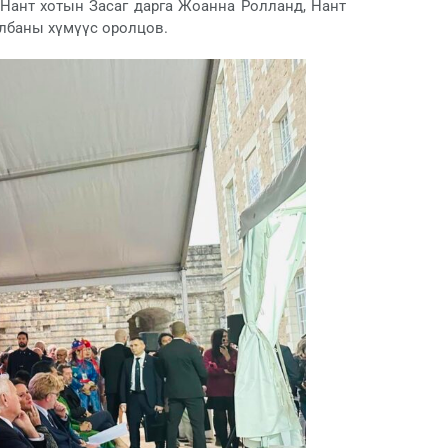
 Нант хотын Засаг дарга Жоанна Ролланд, Нант
албаны хүмүүс оролцов.