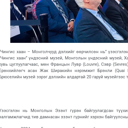
“Чингис хаан – Монголчууд дэлхийг өөрчилсөн нь” үзэсгэлэ
“Чингис хаан” үндэсний музей, Монголын үндэсний музей, Х
хувь цуглуулагчаас, мөн Францын Лувр (Louvre), Сэвр (Sevre
Ерөнхийлөгч асан Жак Ширакийн нэрэмжит Брэнли (Quai B
Брюселийн музей зэрэг дэлхийн алдартай 20 гаруй музейгээс т
Үзэсгэлэн нь Монголын Эзэнт гүрэн байгуулагдсан түүхи
залгамжлагчид тив дамнасан эзэнт гүрнийг хэрхэн байгуулсныг