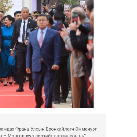
йрамдах Франц Улсын Ерөнхийлөгч Эммануэл
н – Монголчууд дэлхийг өөрчилсөн нь”