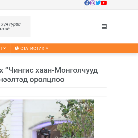
, хүн гурав
оотой
Л
СТАТИСТИК
х “Чингис хаан-Монголчууд
 нээлтэд оролцлоо