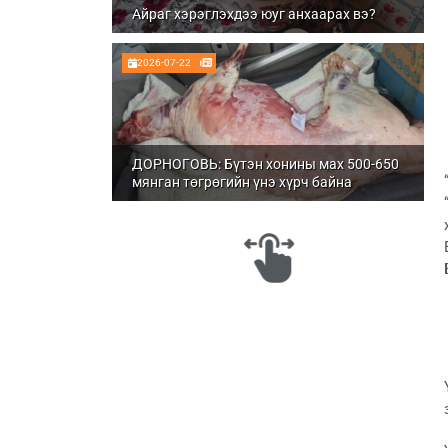
Айраг хэрэглэхдээ юуг анхаарах вэ?
2026-07-22
ДОРНОГОВЬ: Бүтэн хонины мах 500-650
мянган төгрөгийн үнэ хүрч байна