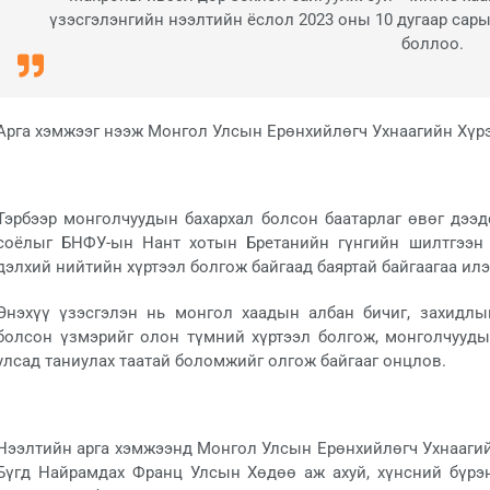
үзэсгэлэнгийн нээлтийн ёслол 2023 оны 10 дугаар сар
боллоо.
Арга хэмжээг нээж Монгол Улсын Ерөнхийлөгч Ухнаагийн Хүрэ
Тэрбээр монголчуудын бахархал болсон баатарлаг өвөг дээдс
соёлыг БНФУ-ын Нант хотын Бретанийн гүнгийн шилтгээн 
дэлхий нийтийн хүртээл болгож байгаад баяртай байгаагаа ил
Энэхүү үзэсгэлэн нь монгол хаадын албан бичиг, захидлы
болсон үзмэрийг олон түмний хүртээл болгож, монголчууд
улсад таниулах таатай боломжийг олгож байгааг онцлов.
Нээлтийн арга хэмжээнд Монгол Улсын Ерөнхийлөгч Ухнаагий
Бүгд Найрамдах Франц Улсын Хөдөө аж ахуй, хүнсний бүрэ