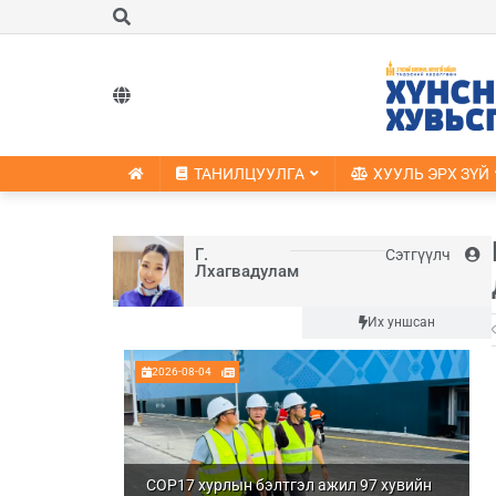
ТАНИЛЦУУЛГА
ХУУЛЬ ЭРХ ЗҮЙ
Г.
Сэтгүүлч
Лхагвадулам
Шинэ
Их уншсан
2026-08-04
COP17 хурлын бэлтгэл ажил 97 хувийн