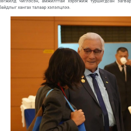
хөгжилд чиглэсэн, амжилттай хэрэгжиж туршигдсан загвар
байдлыг хангах талаар хэлэлцлээ.