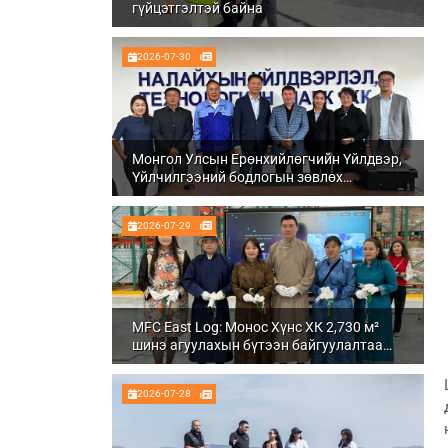
гүйцэтгэлтэй байна
2026-07-30
Монгол Улсын Ерөнхийлөгчийн Үйлдвэр,
Үйлчилгээний бодлогын зөвлөх
Ч.Даваабаяр Налайх дүүргийн
Үйлдвэрлэл, технологийн парк ХК болон
2026-07-29
Налуу-Ухаа эдийн засгийн тусгай бүсэд
ажиллалаа
MFC East Log: Монос Хүнс ХК 2,730 м²
шинэ агуулахын бүтээн байгуулалтаа
бүрэн дуусгаж, ашиглалтад орууллаа
2026-07-28