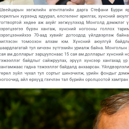
Швейцарын хөгжлийн агентлагийн дарга Стефани Бурри яр
зорилгын хүрээнд ядуурал, өлсгөлөнг арилгах, хүнсний аюулг
тогтвортой хөдөө аж ахуйг хөгжүүлэхэд Монголд дэмжлэг 
хэрэгцээгээ бүрэн хангаж, хүнсний ногооны голлох тари
хэрэгцээнийхээ 70-аад хувийг дотоодод үйлдвэрлэж байн
чиглэсэн томоохон алхам юм. Хүнсний аюулгүй байдл
шаардлагатай тул хичээн зүтгэхийн уриалж байна. Монголын 
сая ам.долларыг зарцуулснаас 15 сая ам.долларыг хүнсний н
тэжээллэг байдлыг сайжруулах, эрүүл хүнсээр хангахад ү
хангамжаас гадна тэжээллэг байдалд анхаарсан. Үйлдвэрлэл
төрөл зүйл чухал тул сортыг шинэчилж, үрийн фондыг дэмж
ногоочид, айл өрхүүд гэхчлэн тал бүрийн оролцоотой хамтран 