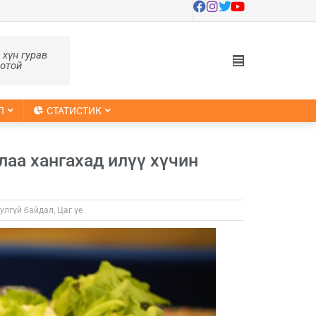
, хүн гурав
оотой
Л
СТАТИСТИК
лаа хангахад илүү хүчин
улгүй байдал
,
Цаг үе