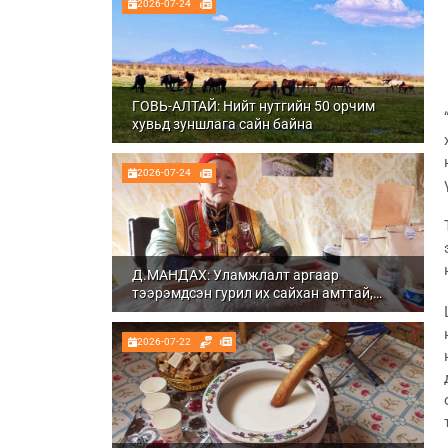
2026-07-24
ГОВЬ-АЛТАЙ: Нийт нутгийн 50 орчим
хувьд зуншлага сайн байна
2026-07-24
Д.МАНДАХ: Уламжлалт аргаар
тээрэмдсэн гурил их сайхан амттай,
шим тэжээлтэй болдог
2026-07-22