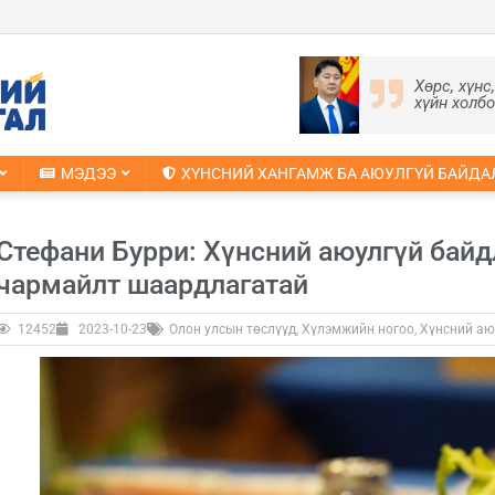
Хөрс, хүнс
хүйн холб
МЭДЭЭ
ХҮНСНИЙ ХАНГАМЖ БА АЮУЛГҮЙ БАЙДА
Стефани Бурри: Хүнсний аюулгүй байд
чармайлт шаардлагатай
12452
2023-10-23
Олон улсын төслүүд
,
Хүлэмжийн ногоо
,
Хүнсний аю