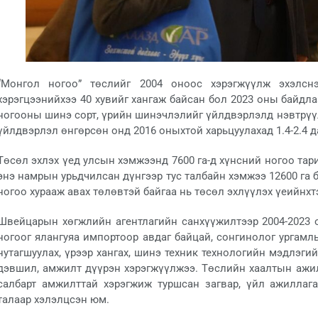
“Монгол ногоо” төслийг 2004 оноос хэрэгжүүлж эхэлс
хэрэгцээнийхээ 40 хувийг хангаж байсан бол 2023 оны байдла
ногооны шинэ сорт, үрийн шинэчлэлийг үйлдвэрлэлд нэвтрүү
үйлдвэрлэл өнгөрсөн онд 2016 оныхтой харьцуулахад 1.4-2.4 д
Төсөл эхлэх үед улсын хэмжээнд 7600 га-д хүнсний ногоо тари
энэ намрын урьдчилсан дүнгээр тус талбайн хэмжээ 12600 га 
ногоо хурааж авах төлөвтэй байгаа нь төсөл эхлүүлэх үеийнхт
Швейцарын хөгжлийн агентлагийн санхүүжилтээр 2004-2023 о
ногоог ялангуяа импортоор авдаг байцай, сонгинолог ургамл
нутагшуулах, үрээр хангах, шинэ техник технологийн мэдлэгий
дэвшил, амжилт дүүрэн хэрэгжүүлжээ. Төслийн хаалтын аж
салбарт амжилттай хэрэгжиж туршсан загвар, үйл ажиллага
талаар хэлэлцсэн юм.