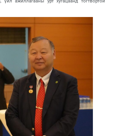
, үйл ажиллагааны урт хугацаанд тогтвортой