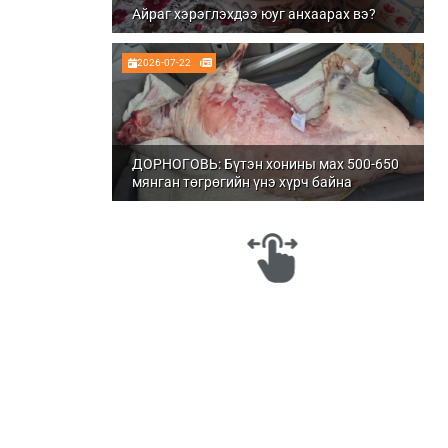
Айраг хэрэглэхдээ юуг анхаарах вэ?
2026-07-22
ДОРНОГОВЬ: Бүтэн хонины мах 500-650
мянган төгрөгийн үнэ хүрч байна