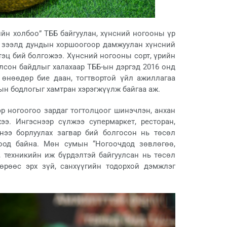
н холбоо” ТББ байгуулан, хүнсний ногооны үр
ах зээлд дундын хоршоогоор дамжуулан хүнсний
үтэц бий болгожээ. Хүнсний ногооны сорт, үрийн
олсон байдлыг халахаар ТББ-ын дэргэд 2016 онд
 өнөөдөр бие даан, тогтвортой үйл ажиллагаа
ын бодлогыг хамтран хэрэгжүүлж байгаа аж.
эр ногоогоо зардаг тогтолцоог шинэчлэн, анхан
э. Ингэснээр сүлжээ супермаркет, ресторан,
үнээ борлуулах загвар бий болгосон нь төсөл
оод байна. Мөн сумын “Ногоочдод зөвлөгөө,
, техникийн иж бүрдэлтэй байгуулсан нь төсөл
рөөс эрх зүй, санхүүгийн тодорхой дэмжлэг