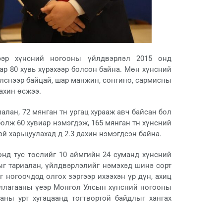
нээр хүнсний ногооны үйлдвэрлэл 2015 онд
ар 80 хувь хүрэхээр болсон байна. Мөн хүнсний
лснээр байцай, шар манжин, сонгино, сармисны
ахин өсжээ.
алан, 72 мянган тн ургац хурааж авч байсан бол
болж 60 хувиар нэмэгдэж, 165 мянган тн хүнсний
эй харьцуулахад д 2.3 дахин нэмэгдсэн байна.
нд тус төслийг 10 аймгийн 24 суманд хүнсний
ыг тариалан, үйлдвэрлэлийг нэмэхэд шинэ сорт
г ногоочдод олгох зэргээр ихээхэн үр дүн, ахиц
иллагааны үеэр Монгол Улсын хүнсний ногооны
аны урт хугацаанд тогтвортой байдлыг хангах