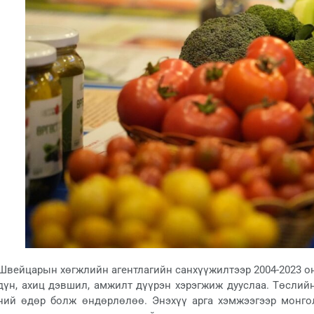
Швейцарын хөгжлийн агентлагийн санхүүжилтээр 2004-2023 он
дүн, ахиц дэвшил, амжилт дүүрэн хэрэгжиж дууслаа. Төслийн
ний өдөр болж өндөрлөлөө. Энэхүү арга хэмжээгээр монг