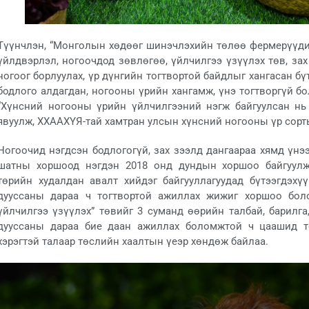
Түүнчлэн, “Монголын хөдөөг шинэчлэхийн төлөө фермерүүдий
үйлдвэрлэл, ногоочдод зөвлөгөө, үйлчилгээ үзүүлэх төв, з
ногоог борлуулах, үр дүнгийн тогтвортой байдлыг хангасан б
бодлого алдагдан, ногооны үрийн хангамж, үнэ тогтворгүй б
“Хүнсний ногооны үрийн үйлчилгээний нэгж байгуулсан нь
явуулж, ХХААХҮЯ-тай хамтран улсын хүнсний ногооны үр сорт
Ногоочид нэгдсэн бодлогогүй, зах зээлд дангаараа хямд үнэ
шатны хоршоод нэгдэн 2018 онд дундын хоршоо байгуулжэ
төрийн худалдан авалт хийдэг байгууллагуудад бүтээгдэхү
дууссаны дараа ч тогтвортой ажиллах жижиг хоршоо бол
үйлчилгээ үзүүлэх” төвийг 3 суманд өөрийн талбай, барилга
дууссаны дараа бие даан ажиллах боломжтой ч цаашид тө
хэрэгтэй талаар төслийн хаалтын үеэр хөндөж байлаа.