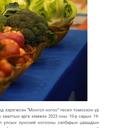
д хэрэгжсэн “Монгол ногоо” төсөл томоохон үр
 хаалтын арга хэмжээ 2023 оны 10-р сарын 19-
ол улсын хүнсний ногооны салбарын цаашдын