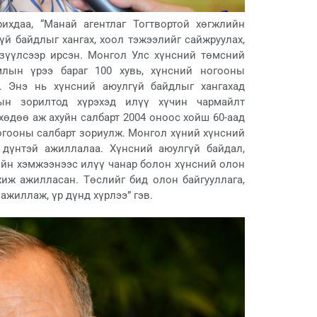
ихдаа, “Манай агентлаг Тогтвортой хөгжлийн
үй байдлыг хангах, хоол тэжээлийг сайжруулах,
үзүүлсээр ирсэн. Монгол Улс хүнсний төмсний
млын үрээ бараг 100 хувь, хүнсний ногооны
а. Энэ нь хүнсний аюулгүй байдлыг хангахад
ын зорилтод хүрэхэд илүү хүчин чармайлт
хөдөө аж ахуйн салбарт 2004 оноос хойш 60-аад
огооны салбарт зориулж. Монгол хүний хүнсний
р дүнтэй ажиллалаа. Хүнсний аюулгүй байдал,
ийн хэмжээнээс илүү чанар болон хүнсний олон
иж ажилласан. Төслийг бид олон байгууллага,
ажиллаж, үр дүнд хүрлээ” гэв.