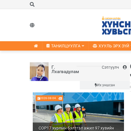
ТАНИЛЦУУЛГА
ХУУЛЬ ЭРХ ЗҮЙ
Г.
Сэтгүүлч
Лхагвадулам
Шинэ
Их уншсан
2026-08-04
COP17 хурлын бэлтгэл ажил 97 хувийн