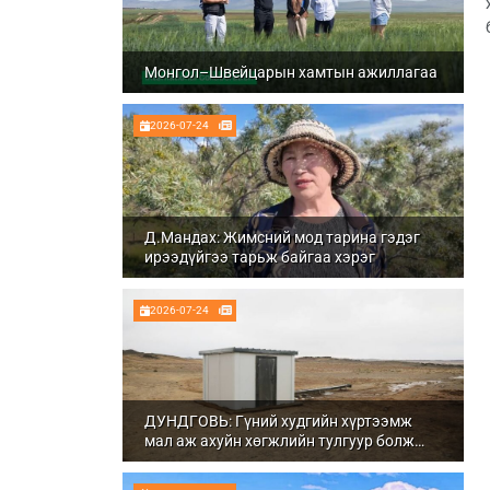
Монгол–Швейцарын хамтын ажиллагаа
2026-07-24
Д.Мандах: Жимсний мод тарина гэдэг
ирээдүйгээ тарьж байгаа хэрэг
2026-07-24
ДУНДГОВЬ: Гүний худгийн хүртээмж
мал аж ахуйн хөгжлийн тулгуур болж
байна