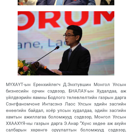
МҮХАҮТ-ын Ерөнхийлөгч Д.Энхтүвшин Монгол Улсын
бизнесийн орчин сэдвээр, БНАЛАУ-ын Худалдаа, аж
үйлдвэрийн яамны Бодлого төлөвлөлтийн газрын дарга
Сэнгфаномчоне Интасэнэ Лаос Улсын эдийн засгийн
өнөөгийн байдал, хоёр улсын худалдаа, эдийн засгийн
хамтын ажиллагаа боломжууд сэдвээр, Монгол Улсын
ХХААХҮЯ-ны газрын дарга Э.Анар “Хүнс хөдөө аж ахуйн
салбарын хөрөнгө оруулалтын боломжууд сэдвээр,