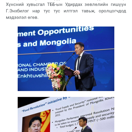
Хүнсний хувьсгал ТББ-ын Удирдах зөвлөлийн гишүүн
Г.Энхбилэг нар тус тус илтгэл тавьж, оролцогчдод
мэдээлэл өгөв.