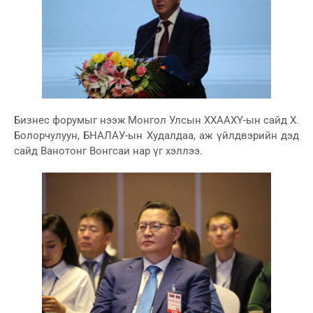
Бизнес форумыг нээж Монгол Улсын ХХААХҮ-ын сайд Х.
Болорчулуун, БНАЛАУ-ын Худалдаа, аж үйлдвэрийн дэд
сайд Ванотонг Вонгсаи нар үг хэллээ.