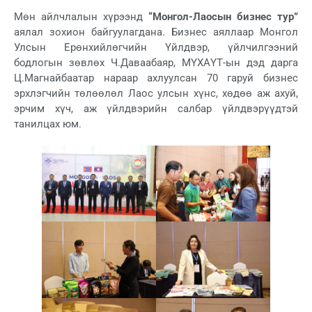
Мөн айлчлалын хүрээнд
“Монгол-Лаосын бизнес тур”
аялал зохион байгуулагдана. Бизнес аяллаар Монгол
Улсын Ерөнхийлөгчийн Үйлдвэр, үйлчилгээний
бодлогын зөвлөх Ч.Даваабаяр, МҮХАҮТ-ын дэд дарга
Ц.Магнайбаатар нараар ахлуулсан 70 гаруй бизнес
эрхлэгчийн төлөөлөл Лаос улсын хүнс, хөдөө аж ахуй,
эрчим хүч, аж үйлдвэрийн салбар үйлдвэрүүдтэй
танилцах юм.