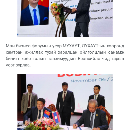
Мөн бизнес форумын үеэр МҮХАҮТ, ЛҮХАҮТ-ын хооронд
хамтран ажиллах тухай харилцан ойлголцлын санамж
бичигт хоёр талын танхимуудын Ерөнхийлөгчид гарын
үсэг зурлаа.