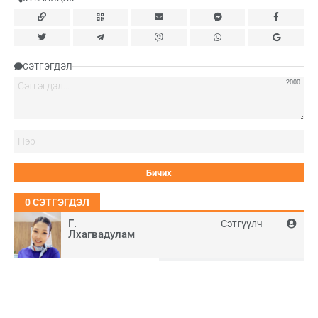
СЭТГЭГДЭЛ
2000
Нэ
0
СЭТГЭГДЭЛ
Г.
Сэтгүүлч
Лхагвадулам
Шинэ
Их уншсан
2026-08-04