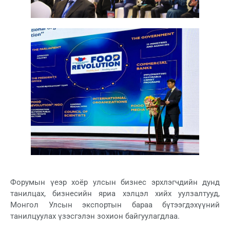
Форумын үеэр хоёр улсын бизнес эрхлэгчдийн дунд
танилцах, бизнесийн яриа хэлцэл хийх уулзалтууд,
Монгол Улсын экспортын бараа бүтээгдэхүүний
танилцуулах үзэсгэлэн зохион байгуулагдлаа.