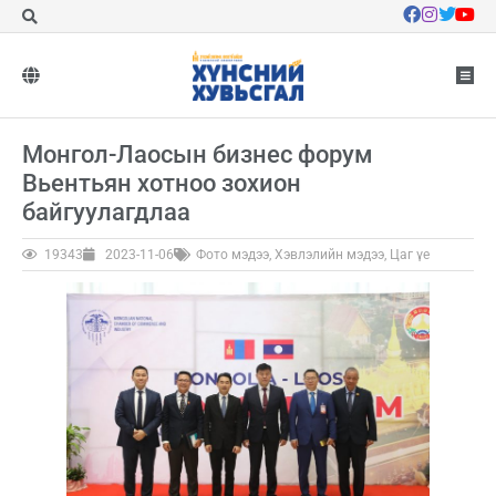
Монгол-Лаосын бизнес форум
Вьентьян хотноо зохион
байгуулагдлаа
19343
2023-11-06
Фото мэдээ
,
Хэвлэлийн мэдээ
,
Цаг үе