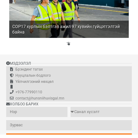
COP17 хурлын бэлтгэл ажил 97 хувийн гүйцэтгэлтэй
Мо
байна
бо
Үй
эд
МЭДЭЭЛЭЛ
Брэндинг татах
Нууцлалын бодлого
Үйлчилгээний нөхцөл
+976-77990110
contact@hunsniihuvisgal.mn
ХОЛБОО БАРИХ