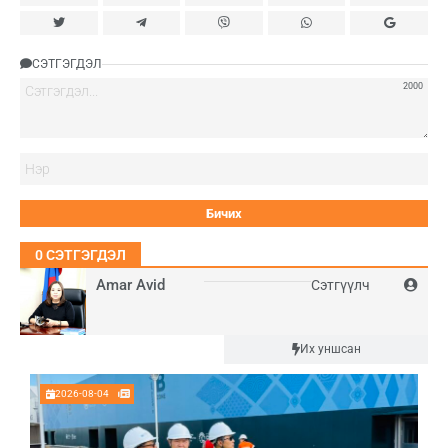
СЭТГЭГДЭЛ
2000
Нэ
0
СЭТГЭГДЭЛ
Amar Avid
Сэтгүүлч
Шинэ
Их уншсан
2026-08-04