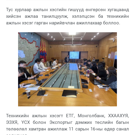
Тус хурлаар ажлын хэсгийн гишүүд өнгөрсөн хугацаанд
хийсэн ажлаа танилцуулж, хэлэлцсэн ба техникийн
ажлын хэсэг гарган нарийвчлан ажиллахаар боллоо.
Техникийн ажлын хэсэгт ЕТГ, Монголбанк, ХХААХҮЯ,
ЭЗХЯ, ҮСХ болон Экспортыг дэмжих төслийн багын
төлөөлөл хамтран ажиллаж 11 сарын 16-ны өдөр санал