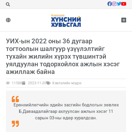
УИХ-ын 2022 оны 36 дугаар
тогтоолын шалгуур үзүүлэлтийг
тухайн жилийн хүрэх түвшинтэй
уялдуулан тодорхойлох ажлын хэсэг
ажиллаж байна
11588
2023-11-20
Хэвлэлийн мэдээ
Ерөнхийлөгчийн эдийн засгийн бодлогын зөвлөх
Б.Даваадалайгаар ахлуулсан ажлын хэсэг 11
сарын 03-ны өдөр хуралдсан.