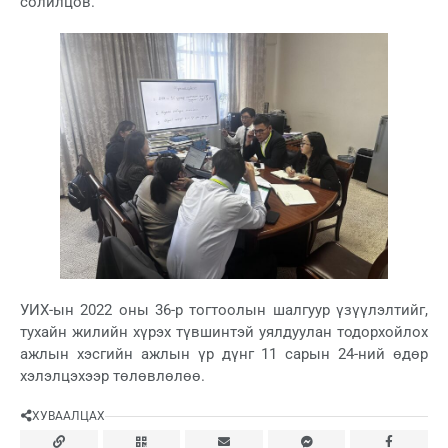
солилцов.
УИХ-ын 2022 оны 36-р тогтоолын шалгуур үзүүлэлтийг,
тухайн жилийн хүрэх түвшинтэй уялдуулан тодорхойлох
ажлын хэсгийн ажлын үр дүнг 11 сарын 24-ний өдөр
хэлэлцэхээр төлөвлөлөө.
ХУВААЛЦАХ