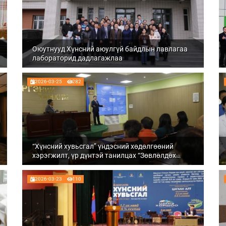
Оюутнууд Хүнсний аюулгүй байдлын лавлагаа
лабораторид дадлагажлаа
2026-03-25
282
“Хүнсний хувьсгал” үндэсний хөдөлгөөний
хэрэгжилт, үр дүнтэй танилцах “Зөвлөлдөх
уулзалт” Говь-Алтай аймагт боллоо
2026-03-23
110