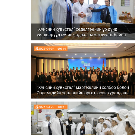
“Хүнсний хувьсгал” хөдөлгөөний үр дүнд
үйлдвэрүүд хүчин чадлаа нэмэгдүүлж байна
2026-04-04
314
“Хүнсний хувьсгал” мэргэжлийн холбоо болон
Эрдэмтдийн зөвлөлийн өргөтгөсөн хуралдаан
зохион байгуулагдлаа
2026-03-23
161