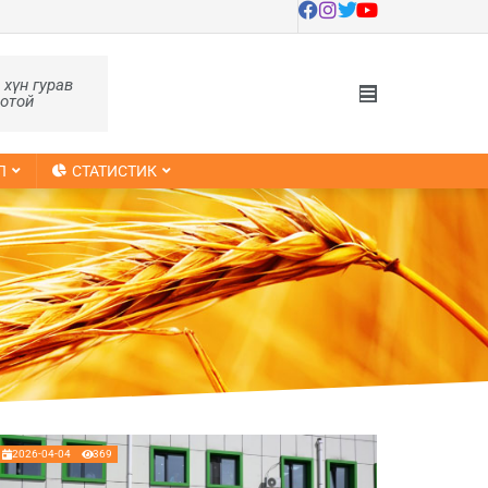
, хүн гурав
оотой
Л
СТАТИСТИК
2026-04-04
369