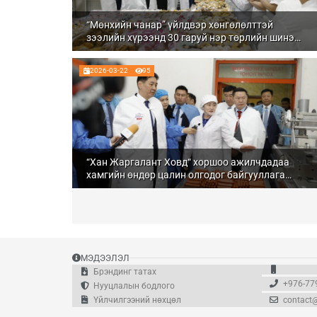
“Мөнхийн чанар” үйлдвэр хөнгөлөлттэй
зээлийн хүрээнд 30 гаруй нэр төрлийн шинэ
бүтээгдэхүүнийг зах зээлд гаргажээ
2026-03-22
95
“Хан Жаргалант Ховд“ хоршоо ажилчдадаа
хамгийн өндөр цалин олгодог байгууллага
болох зорилт тавьжээ
МЭДЭЭЛЭЛ
Брэндинг татах
+976-77
Нууцлалын бодлого
Үйлчилгээний нөхцөл
contact