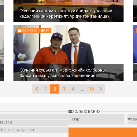
“Хүнсний хангамж, аюулгүй байдал” үндэсний
хөдөлгөөний хэрэгжилт, үр дүнтэй танилцах
“Зөвлөлдөх уулзалт” Увс аймагт боллоо
2026-03-20
120
“Хүнсний хувьсгал” мэргэжлийн холбооны
Завхан аймаг дахь салбар зөвлөлийн
тэргүүнээр “Жаргалтай хоршоо”-ны тэргүүн
М.Батбуян сонгогдлоо
1
2
3
4
…
16
ХОЛБОО БАРИХ
990110
@hunsniihuvisgal.mn