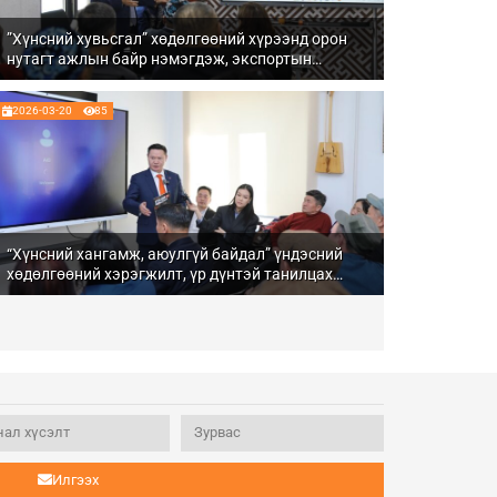
”Хүнсний хувьсгал” хөдөлгөөний хүрээнд орон
нутагт ажлын байр нэмэгдэж, экспортын
баримжаатай бүтээгдэхүүн үйлдвэрлэж байна
2026-03-20
85
“Хүнсний хангамж, аюулгүй байдал” үндэсний
хөдөлгөөний хэрэгжилт, үр дүнтэй танилцах
“Зөвлөлдөх уулзалт” Завхан аймагт боллоо
Илгээх