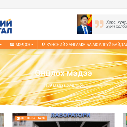
Хөрс, хүнс
хүйн холб
МЭДЭЭ
ХҮНСНИЙ ХАНГАМЖ БА АЮУЛГҮЙ БАЙДА
Онцлох мэдээ
(189 мэдээ олдлоо)
2026-04-04
332