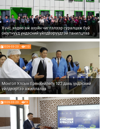
Хүнс, хөдөө аж ахуйн чиглэлээр суралцаж буй
оюутнууд үндэсний үйлдвэрүүдтэй танилцлаа
2026-03-23
113
Монгол Улсын Ерөнхийлөгч 122 дахь үндэсний
үйлдвэртээ ажиллалаа
2026-03-23
73