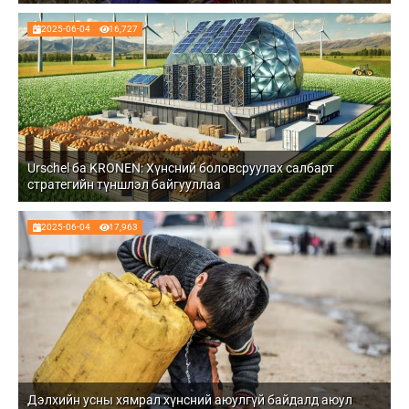
2025-06-04
16,727
Urschel ба KRONEN: Хүнсний боловсруулах салбарт
стратегийн түншлэл байгууллаа
2025-06-04
17,963
Дэлхийн усны хямрал хүнсний аюулгүй байдалд аюул