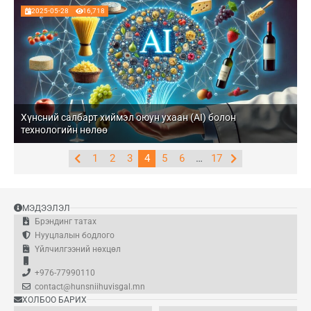
2025-05-28
16,718
Хүнсний салбарт хиймэл оюун ухаан (AI) болон
технологийн нөлөө
1
2
3
4
5
6
…
17
МЭДЭЭЛЭЛ
Брэндинг татах
Нууцлалын бодлого
Үйлчилгээний нөхцөл
+976-77990110
contact@hunsniihuvisgal.mn
ХОЛБОО БАРИХ