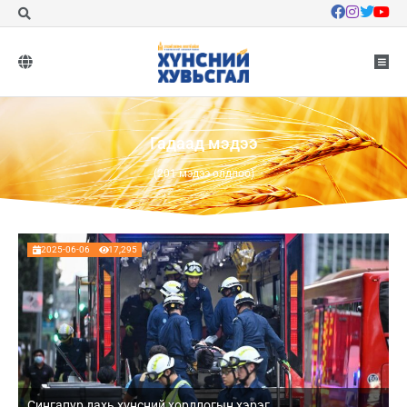
Гадаад мэдээ
(201 мэдээ олдлоо)
2025-06-06
17,295
Сингапур дахь хүнсний хордлогын хэрэг