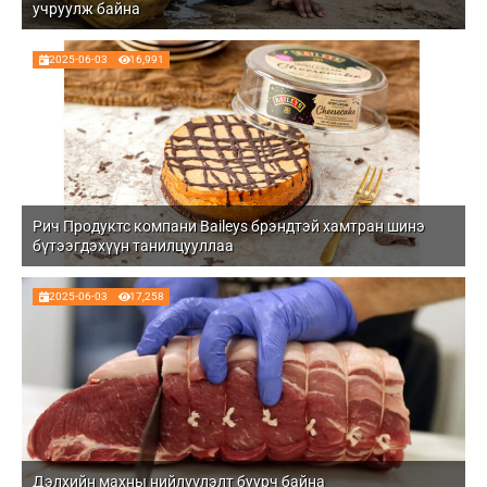
учруулж байна
2025-06-03
16,991
Рич Продуктс компани Baileys брэндтэй хамтран шинэ
бүтээгдэхүүн танилцууллаа
2025-06-03
17,258
Дэлхийн махны нийлүүлэлт буурч байна