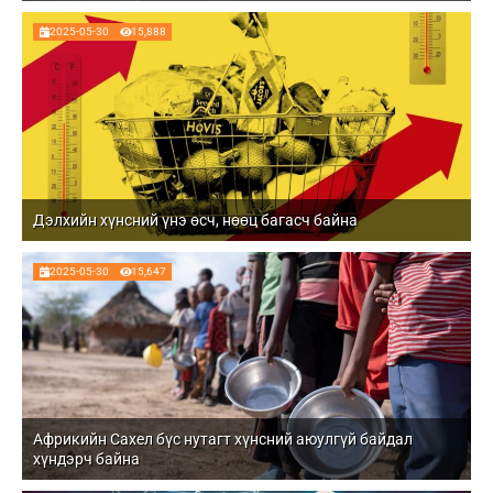
2025-05-30
15,888
Дэлхийн хүнсний үнэ өсч, нөөц багасч байна
2025-05-30
15,647
Африкийн Сахел бүс нутагт хүнсний аюулгүй байдал
хүндэрч байна