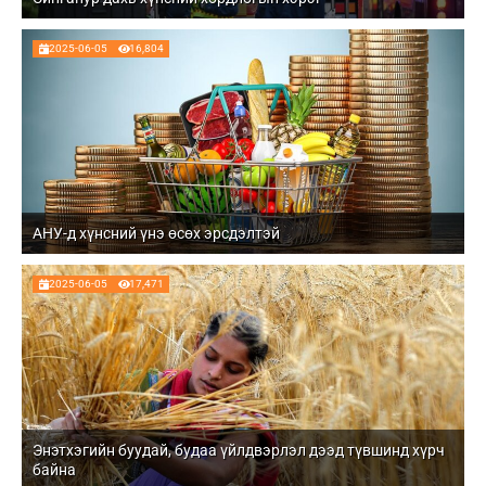
2025-06-05
16,804
АНУ-д хүнсний үнэ өсөх эрсдэлтэй
2025-06-05
17,471
Энэтхэгийн буудай, будаа үйлдвэрлэл дээд түвшинд хүрч
байна