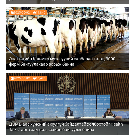
2025-06-02
11,840
Энэтхэгийн Кашмир муж сүүний салбараа тэлж, 3000
ферм байгуулахаар зорьж байна
2025-06-02
16,473
ДЭМБ-аас хүнсний аюулгүй байдалтай холбоотой “Health
Talks” арга хэмжээ зохион байгуулж байна