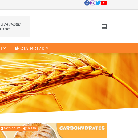
, хүн гурав
оотой
Л
СТАТИСТИК
2025-06-17
10,990