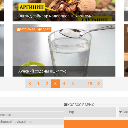
Элгэнд сайнаар нөлөөлдөг 10 хоол хүнс
2025-06-10
16,092
Хүнсний соданы ашиг тус
1
2
3
4
5
…
18
ХОЛБОО БАРИХ
990110
@hunsniihuvisgal.mn