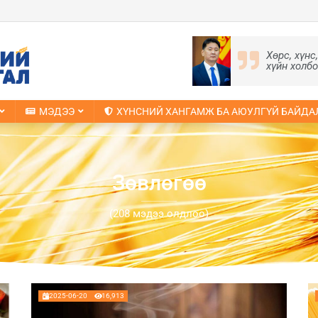
Хөрс, хүнс
хүйн холб
МЭДЭЭ
ХҮНСНИЙ ХАНГАМЖ БА АЮУЛГҮЙ БАЙДА
Зөвлөгөө
(208 мэдээ олдлоо)
2025-06-20
16,913