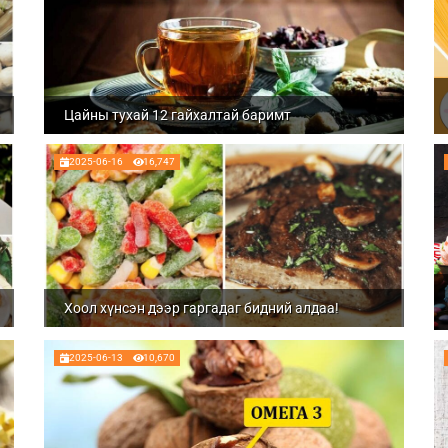
Цайны тухай 12 гайхалтай баримт
2025-06-16
16,747
Хоол хүнсэн дээр гаргадаг бидний алдаа!
2025-06-13
10,670