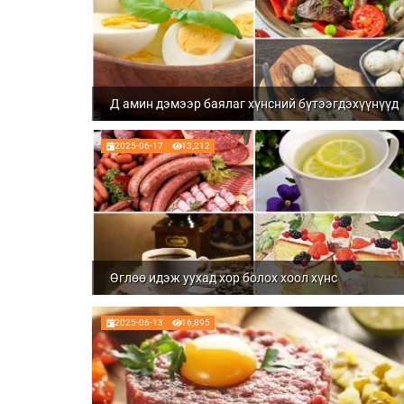
Д амин дэмээр баялаг хүнсний бүтээгдэхүүнүүд
2025-06-17
13,212
Өглөө идэж уухад хор болох хоол хүнс
2025-06-13
16,895