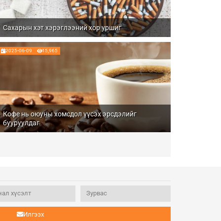
Сахарын хэт хэрэглээний хор уршиг
2025-06-09
15,965
Кофе нь оюуны хомсдол үүсэх эрсдэлийг
бууруулдаг
Илгээх