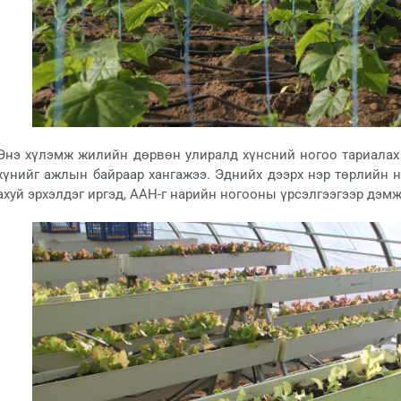
Энэ хүлэмж жилийн дөрвөн улиралд хүнсний ногоо тариалах
хүнийг ажлын байраар хангажээ. Эднийх дээрх нэр төрлийн 
ахуй эрхэлдэг иргэд, ААН-г нарийн ногооны үрсэлгээгээр дэ