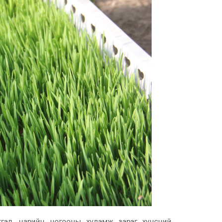
лтгэл, нарийн ногооны хүлэмж зэрэг хүнсний