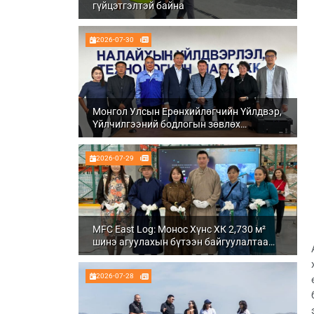
гүйцэтгэлтэй байна
2026-07-30
Монгол Улсын Ерөнхийлөгчийн Үйлдвэр,
Үйлчилгээний бодлогын зөвлөх
Ч.Даваабаяр Налайх дүүргийн
Үйлдвэрлэл, технологийн парк ХК болон
2026-07-29
Налуу-Ухаа эдийн засгийн тусгай бүсэд
ажиллалаа
MFC East Log: Монос Хүнс ХК 2,730 м²
шинэ агуулахын бүтээн байгуулалтаа
бүрэн дуусгаж, ашиглалтад орууллаа
2026-07-28