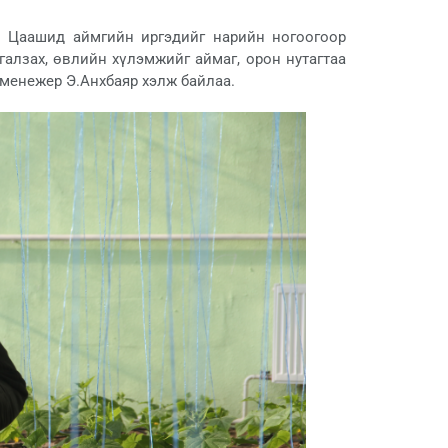
. Цаашид аймгийн иргэдийг нарийн ногоогоор
галзах, өвлийн хүлэмжийг аймаг, орон нутагтаа
 менежер Э.Анхбаяр хэлж байлаа.