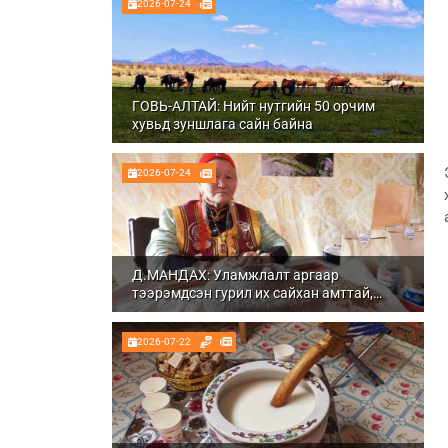
2026-07-24
ГОВЬ-АЛТАЙ: Нийт нутгийн 50 орчим
хувьд зуншлага сайн байна
2026-07-24
Д.МАНДАХ: Уламжлалт аргаар
тээрэмдсэн гурил их сайхан амттай,
шим тэжээлтэй болдог
2026-07-22