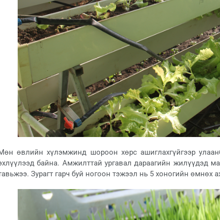
Мөн өвлийн хүлэмжинд шороон хөрс ашиглахгүйгээр улаанб
эхлүүлээд байна. Амжилттай ургавал дараагийн жилүүдэд ма
тавьжээ. Зурагт гарч буй ногоон тэжээл нь 5 хоногийн өмнөх а