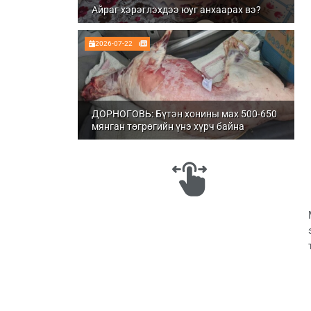
Айраг хэрэглэхдээ юуг анхаарах вэ?
2026-07-22
ДОРНОГОВЬ: Бүтэн хонины мах 500-650
мянган төгрөгийн үнэ хүрч байна