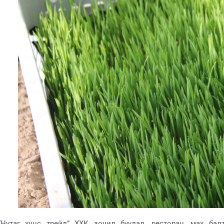
“Нутаг хүнс трейд” ХХК зочид буудал, ресторан, мах бэ