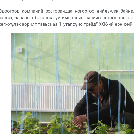
Одоогоор компаний ресторандаа ногоогоо нийлүүлж байна
хангах, чанарын баталгаагүй импортын нарийн ногооноос тат
хөгжүүлэх зорилт тавьснаа “Нутаг хүнс трейд” ХХК-ий ерөнхий