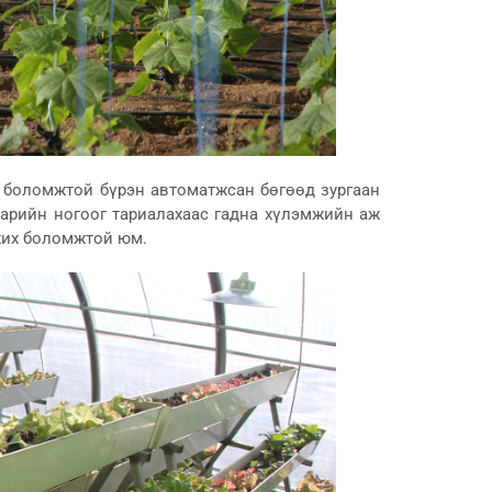
 боломжтой бүрэн автоматжсан бөгөөд зургаан
нарийн ногоог тариалахаас гадна хүлэмжийн аж
мжих боломжтой юм.