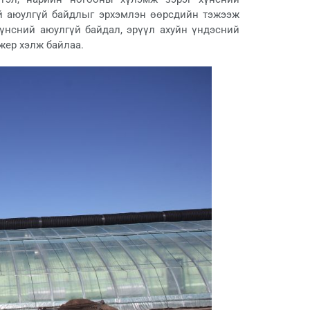
ий аюулгүй байдлыг эрхэмлэн өөрсдийн тэжээж
хүнсний аюулгүй байдал, эрүүл ахуйн үндэсний
жер хэлж байлаа.