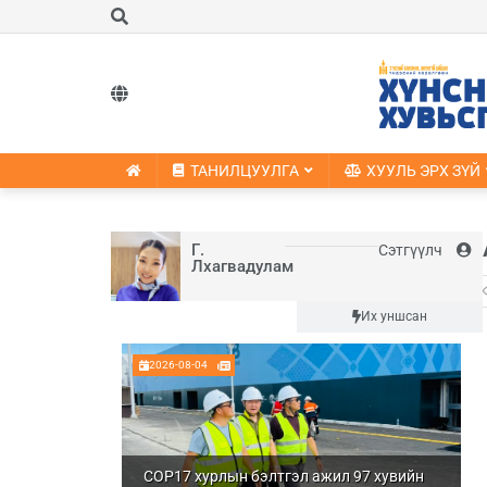
ТАНИЛЦУУЛГА
ХУУЛЬ ЭРХ ЗҮЙ
Г.
Сэтгүүлч
Лхагвадулам
Шинэ
Их уншсан
2026-08-04
COP17 хурлын бэлтгэл ажил 97 хувийн