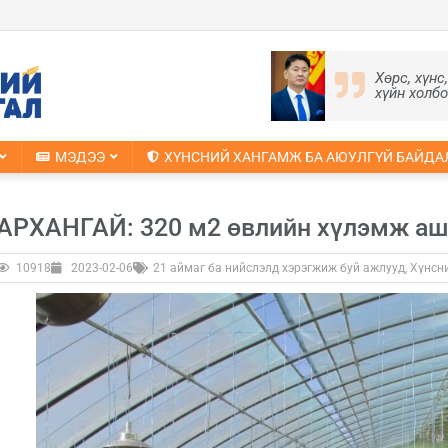
Хөрс, хүнс
хүйн холб
МЭДЭЭ
ХҮНСНИЙ ХАНГАМЖ БА АЮУЛГҮЙ БАЙДА
АРХАНГАЙ: 320 м2 өвлийн хүлэмж аш
10918
2023-02-06
21 аймаг ба нийслэлд хэрэгжиж буй ажлууд
,
Хүнсн