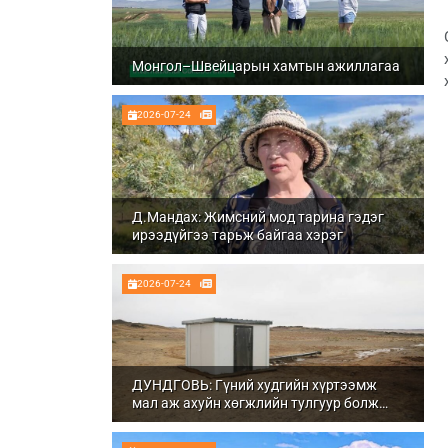
Монгол–Швейцарын хамтын ажиллагаа
2026-07-24
Д.Мандах: Жимсний мод тарина гэдэг
ирээдүйгээ тарьж байгаа хэрэг
2026-07-24
ДУНДГОВЬ: Гүний худгийн хүртээмж
мал аж ахуйн хөгжлийн тулгуур болж
байна