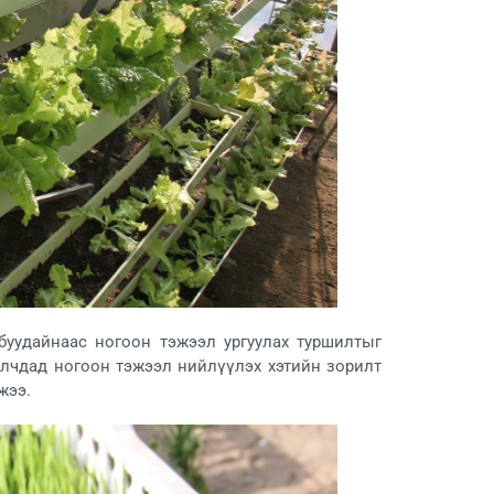
уудайнаас ногоон тэжээл ургуулах туршилтыг
лчдад ногоон тэжээл нийлүүлэх хэтийн зорилт
жээ.