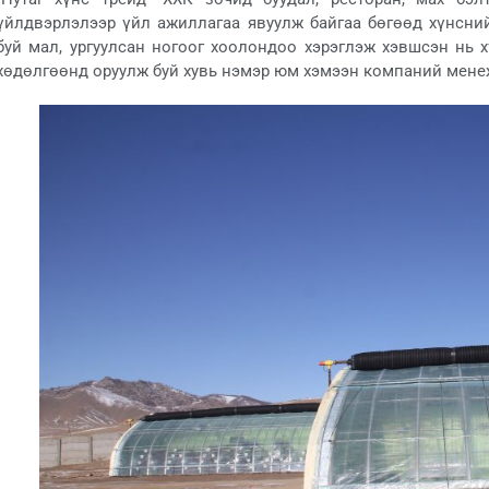
үйлдвэрлэлээр үйл ажиллагаа явуулж байгаа бөгөөд хүнсн
буй мал, ургуулсан ногоог хоолондоо хэрэглэж хэвшсэн нь 
хөдөлгөөнд оруулж буй хувь нэмэр юм хэмээн компаний мене