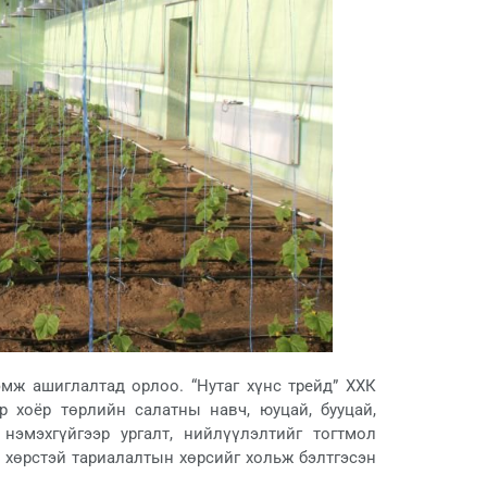
мж ашиглалтад орлоо. “Нутаг хүнс трейд” ХХК
р хоёр төрлийн салатны навч, юуцай, бууцай,
нэмэхгүйгээр ургалт, нийлүүлэлтийг тогтмол
н хөрстэй тариалалтын хөрсийг хольж бэлтгэсэн