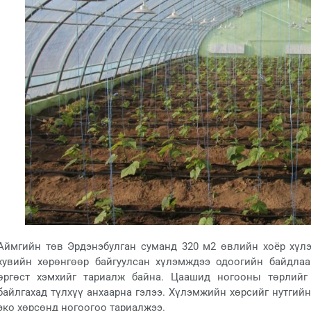
Аймгийн төв Эрдэнэбулган суманд 320 м2 өвлийн хоёр хүлэ
хувийн хөрөнгөөр байгуулсан хүлэмждээ одоогийн байдлаа
өргөст хэмхийг тариалж байна. Цаашид ногооны төрлийг 
байлгахад түлхүү анхаарна гэлээ. Хүлэмжийн хөрсийг нутгий
эко хөрсөнд ногоогоо тариалжээ.