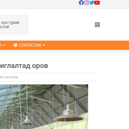
, хүн гурав
оотой
Л
СТАТИСТИК
иглалтад оров
ий хангамж