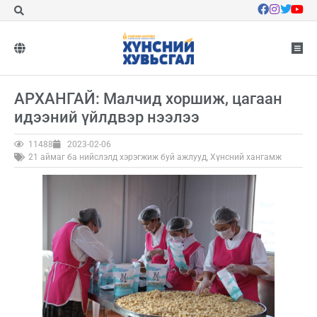
АРХАНГАЙ: Малчид хоршиж, цагаан
идээний үйлдвэр нээлээ
11488
2023-02-06
21 аймаг ба нийслэлд хэрэгжиж буй ажлууд
,
Хүнсний хангамж