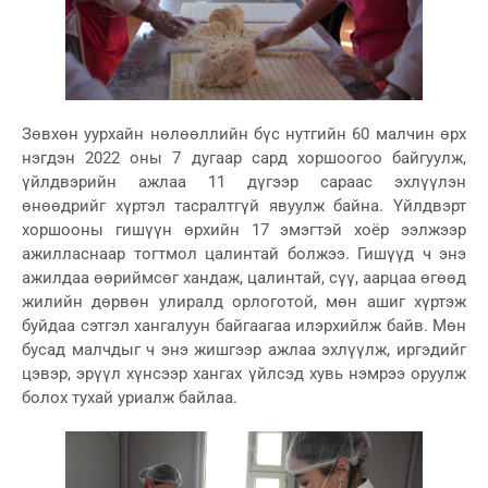
Зөвхөн уурхайн нөлөөллийн бүс нутгийн 60 малчин өрх
нэгдэн 2022 оны 7 дугаар сард хоршоогоо байгуулж,
үйлдвэрийн ажлаа 11 дүгээр сараас эхлүүлэн
өнөөдрийг хүртэл тасралтгүй явуулж байна. Үйлдвэрт
хоршооны гишүүн өрхийн 17 эмэгтэй хоёр ээлжээр
ажилласнаар тогтмол цалинтай болжээ. Гишүүд ч энэ
ажилдаа өөриймсөг хандаж, цалинтай, сүү, аарцаа өгөөд
жилийн дөрвөн улиралд орлоготой, мөн ашиг хүртэж
буйдаа сэтгэл хангалуун байгаагаа илэрхийлж байв. Мөн
бусад малчдыг ч энэ жишгээр ажлаа эхлүүлж, иргэдийг
цэвэр, эрүүл хүнсээр хангах үйлсэд хувь нэмрээ оруулж
болох тухай уриалж байлаа.