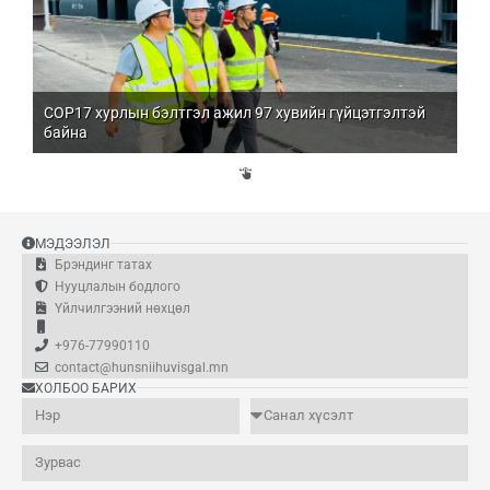
COP17 хурлын бэлтгэл ажил 97 хувийн гүйцэтгэлтэй
Мо
байна
бо
Үй
эд
МЭДЭЭЛЭЛ
Брэндинг татах
Нууцлалын бодлого
Үйлчилгээний нөхцөл
+976-77990110
contact@hunsniihuvisgal.mn
ХОЛБОО БАРИХ