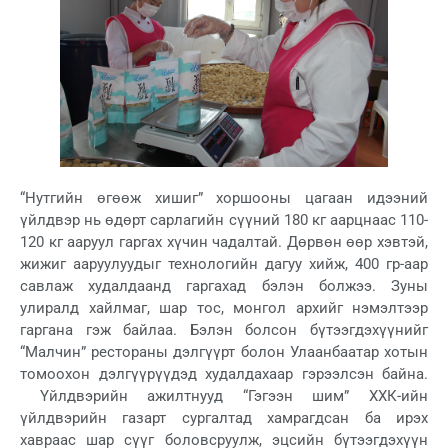
“Нутгийн өгөөж хишиг” хоршооны цагаан идээний
үйлдвэр нь өдөрт сарлагийн сүүний 180 кг аарцнаас 110-
120 кг ааруул гаргах хүчин чадалтай. Дөрвөн өөр хэвтэй,
жижиг ааруулуудыг технологийн дагуу хийж, 400 гр-аар
савлаж худалдаанд гаргахад бэлэн болжээ. Зуны
улиралд хайлмаг, шар тос, монгол архийг нэмэлтээр
гаргана гэж байлаа. Бэлэн болсон бүтээгдэхүүнийг
“Малчин” рестораны дэлгүүрт болон Улаанбаатар хотын
томоохон дэлгүүрүүдэд худалдахаар гэрээлсэн байна.
Үйлдвэрийн ажилтнууд “Гэгээн шим” ХХК-ийн
үйлдвэрийн газарт сургалтад хамрагдсан ба ирэх
хавраас шар сүүг боловсруулж, эцсийн бүтээгдэхүүн