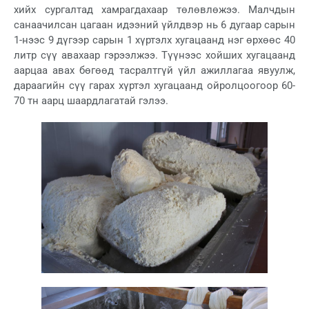
хийх сургалтад хамрагдахаар төлөвлөжээ. Малчдын
санаачилсан цагаан идээний үйлдвэр нь 6 дугаар сарын
1-нээс 9 дүгээр сарын 1 хүртэлх хугацаанд нэг өрхөөс 40
литр сүү авахаар гэрээлжээ. Түүнээс хойших хугацаанд
аарцаа авах бөгөөд тасралтгүй үйл ажиллагаа явуулж,
дараагийн сүү гарах хүртэл хугацаанд ойролцоогоор 60-
70 тн аарц шаардлагатай гэлээ.