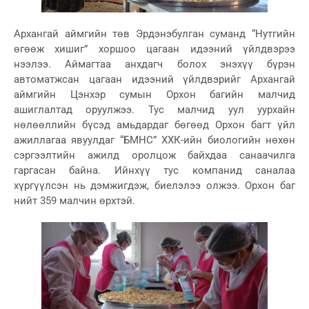
Архангай аймгийн төв Эрдэнэбулган суманд “Нутгийн
өгөөж хишиг” хоршоо цагаан идээний үйлдвэрээ
нээлээ. Аймагтаа анхдагч болох энэхүү бүрэн
автоматжсан цагаан идээний үйлдвэрийг Архангай
аймгийн Цэнхэр сумын Орхон багийн малчид
ашиглалтад оруулжээ. Тус малчид уул уурхайн
нөлөөллийн бүсэд амьдардаг бөгөөд Орхон багт үйл
ажиллагаа явуулдаг “БМНС” ХХК-ийн биологийн нөхөн
сэргээлтийн ажилд оролцож байхдаа санаачилга
гаргасан байна. Ийнхүү тус компанид саналаа
хүргүүлсэн нь дэмжигдэж, биелэлээ олжээ. Орхон баг
нийт 359 малчин өрхтэй.