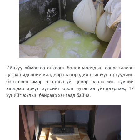
Ийнхүү аймагтаа анхдагч болох малчдын санаачилсан
цагаан идээний үйлдвэр нь өөрсдийн гишүүн өрхүүдийн
бэлтгэсэн ямар ч хольцгүй, цэвэр сарлагийн сүүний
аарцаар эрүүл хүнсийг орон нутагтаа үйлдвэрлэж, 17
хүнийг ажлын байраар хангаад байна.