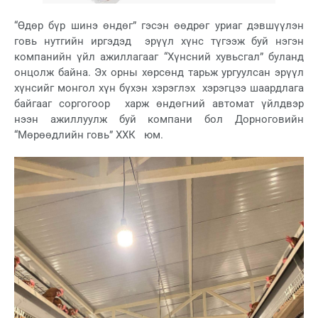
“Өдөр бүр шинэ өндөг” гэсэн өөдрөг уриаг дэвшүүлэн
говь нутгийн иргэдэд эрүүл хүнс түгээж буй нэгэн
компанийн үйл ажиллагааг “Хүнсний хувьсгал” буланд
онцолж байна. Эх орны хөрсөнд тарьж ургуулсан эрүүл
хүнсийг монгол хүн бүхэн хэрэглэх хэрэгцээ шаардлага
байгааг соргогоор харж өндөгний автомат үйлдвэр
нээн ажиллуулж буй компани бол Дорноговийн
“Мөрөөдлийн говь” ХХК юм.