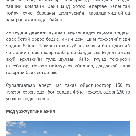
тэдний компани Сайншанд хотоо өдөртөө хэдэнтэй
тойрч хүнс барааны дэлгүүрийн харилцагчидтайгаа
хамтран ажилладаг байна.
Хүн өдөрт дөрвөөс зургаан ширхэг өндөг идэхэд л өдөрт
авах ёстой эрдэс бодис, амин дэм, шим тэжээлийг авч
чаддаг байна. Тахианы аж ахуй нь махны ба өндөгний
чиглэлийн гэсэн хоёр хэлбэртэй байдаг аж. Өндөгний аж
ахуй эрхлэхийн тулд дулаан байр, түүнд тохирсон
инкубатор, тэжээл нийлүүлэх үйлдвэр, дэгдээхэй авах
газартай байх ёстой аж.
Судалгаагаар өдөрт нэг тахиа ойролцоогоор 150 гр
тэжээл хэрэглэдэг бол сардаа 4,5 кг тэжээл, өдөрт 250 гр
ус хэрэглэдэг байна.
Мод үржүүлгийн ажил