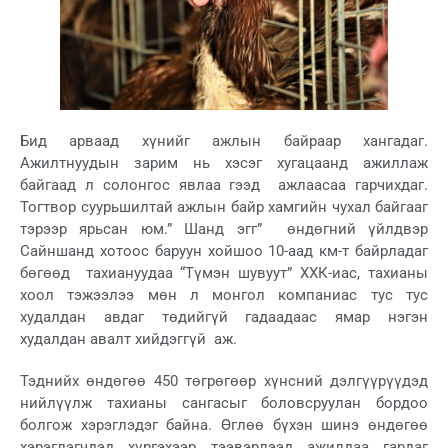
Бид арваад хүнийг ажлын байраар хангадаг.
Ажилтнуудын зарим нь хэсэг хугацаанд ажиллаж
байгаад л солонгос явлаа гээд ажлаасаа гарчихдаг.
Тогтвор суурьшилтай ажлын байр хамгийн чухал байгааг
тэрээр ярьсан юм.” Шанд эгг” өндөгний үйлдвэр
Сайншанд хотоос баруун хойшоо 10-аад км-т байрладаг
бөгөөд тахиануудаа “Түмэн шувуут” ХХК-иас, тахианы
хоол тэжээлээ мөн л монгол компаниас тус тус
худалдан авдаг төдийгүй гадаадаас ямар нэгэн
худалдан авалт хийдэггүй аж.
Тэднийх өндөгөө 450 төгрөгөөр хүнсний дэлгүүрүүдэд
нийлүүлж тахианы сангасыг боловсруулан бордоо
болгож хэрэглэдэг байна. Өглөө бүхэн шинэ өндөгөө
хэрэглэгчдэд хүргэхээр тээвэрлээд ажилдаа гардаг