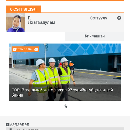
0
СЭТГЭГДЭЛ
Г.
Сэтгүүлч
Лхагвадулам
Шинэ
Их уншсан
2026-08-04
COP17 хурлын бэлтгэл ажил 97 хувийн гүйцэтгэлтэй
Мо
байна
бо
Үй
эд
МЭДЭЭЛЭЛ