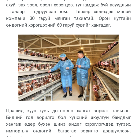
ахуй, зах зээл, эрэлт хэрэгцээ, тулгамдаж буй асуудлын
талаар тодруулсан юм. Тэрээр хэлэхдээ манай
компани 30 гаруй мянган тахиатай. Орон нутгийн
өндөгний хэрэгцээний 60 гаруй хувийг хангадаг.
Цаашид зуун хувь дотоосоо хангах зорилт тавьсан.
Бидний гол зорилго бол хүнсний аюулгүй байдлыг
хангаж өдөр бүхэн шинэ өндөг хэрэглэгчдэд түгээх,
импортын өндөгийг багасгах зорилго дэвшүүлсэн.