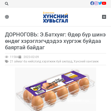
ДОРНОГОВЬ: Э.Батхуяг: Өдөр бүр шинэ
өндөг хэрэглэгчдэдээ хүргэж буйдаа
баяртай байдаг
11584
2023-02-09
21 аймаг ба нийслэлд хэрэгжиж буй ажлууд
,
Хүнсний хангамж