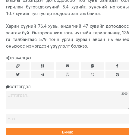
махны хэрэгцээг дотоодоосоо 100 хувь хангадаг бол
гурилан бүтээгдэхүүний 5.4 хувийг, хүнсний ногооны
10.7 хувийг тус тус дотоодоос хангаж байна.
Харин сүүний 76.4 хувь, өндөгний 47 хувийг дотоодоос
хангаж буй. Өнгөрсөн жил говь нутгийн тариаланчид 136
га талбайгаас 579 тонн ургац хураан авсан нь өмнөх
оныхоос нэмэгдсэн үзүүлэлт болжээ.
ХУВААЛЦАХ
СЭТГЭГДЭЛ
2000
Нэ