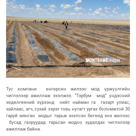
Тус компани өнгөрсөн жилээс мод үржүүлгийн
чиглэлээр ажиллаж эхэлжээ. “Тэрбум мод” үндэсний
хөдөлгөөний хүрээнд нийт найман га газарт улиас,
хайлаас, агч, сухай зэрэг говь нутагт ургах боломжтой 30
гаруй мянган модыг тарьж эхэлсэн бөгөөд энэ жилээс
бусад газруудад тарьсан модоо худалдах чиглэлээр
ажиллаж байна.