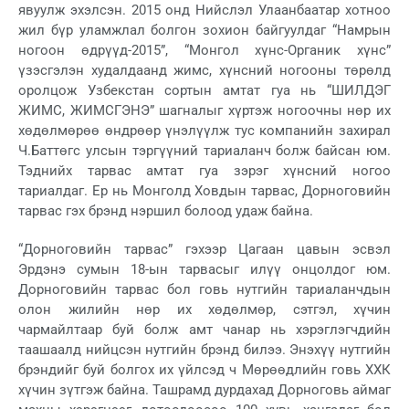
явуулж эхэлсэн. 2015 онд Нийслэл Улаанбаатар хотноо
жил бүр уламжлал болгон зохион байгуулдаг “Намрын
ногоон өдрүүд-2015”, “Монгол хүнс-Органик хүнс”
үзэсгэлэн худалдаанд жимс, хүнсний ногооны төрөлд
оролцож Узбекстан сортын амтат гуа нь “ШИЛДЭГ
ЖИМС, ЖИМСГЭНЭ” шагналыг хүртэж ногоочны нөр их
хөдөлмөрөө өндрөөр үнэлүүлж тус компанийн захирал
Ч.Баттөгс улсын тэргүүний тариаланч болж байсан юм.
Тэднийх тарвас амтат гуа зэрэг хүнсний ногоо
тариалдаг. Ер нь Монголд Ховдын тарвас, Дорноговийн
тарвас гэх брэнд нэршил болоод удаж байна.
“Дорноговийн тарвас” гэхээр Цагаан цавын эсвэл
Эрдэнэ сумын 18-ын тарвасыг илүү онцолдог юм.
Дорноговийн тарвас бол говь нутгийн тариаланчдын
олон жилийн нөр их хөдөлмөр, сэтгэл, хүчин
чармайлтаар буй болж амт чанар нь хэрэглэгчдийн
таашаалд нийцсэн нутгийн брэнд билээ. Энэхүү нутгийн
брэндийг буй болгох их үйлсэд ч Мөрөөдлийн говь ХХК
хүчин зүтгэж байна. Ташрамд дурдахад Дорноговь аймаг