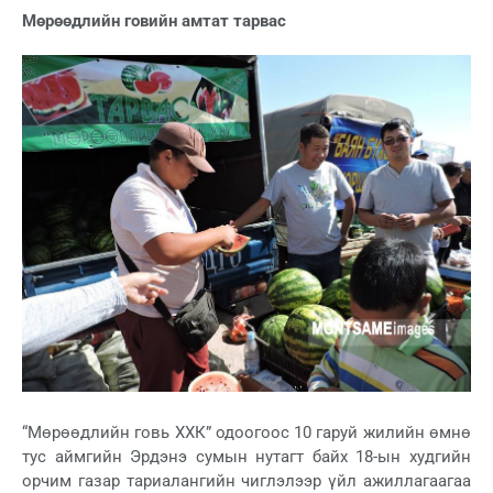
Мөрөөдлийн говийн амтат тарвас
“Мөрөөдлийн говь ХХК” одоогоос 10 гаруй жилийн өмнө
тус аймгийн Эрдэнэ сумын нутагт байх 18-ын худгийн
орчим газар тариалангийн чиглэлээр үйл ажиллагаагаа