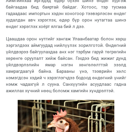
Аймгийнхаа иргэдэд өдөр бүхэн шинэ өндөг хүргэж
байгаадаа бид баяртай байдаг. Хотоос, тэр тусмаа
гадаадаас импортын хэдэн хоногоор тээвэрлэсэн өндөг
худалдан авч хэрэглэх, өдөр бүр орон нутагтаа шинэ
өндөг хэрэглэх хоёрт ялгаа бий л дээ.
Цаашдаа орон нутгийг хангаж Улаанбаатар болон хөрш
зэргэлдээх аймгуудад нийлүүлэх зорилготой. Өндөгний
үйлдвэрээ байгуулахдаа анх нэг тэрбум гаруй төгрөгийн
хөрөнгө оруулалт хийж байсан. Гэхдээ бид жижиг дунд
үйлдвэрлэлийн ямар нэгэн хөнгөлөлттэй зээлд
хамрагдаагүй байна. Барааны үнэ, тээврийн хөлс
нэмэгдсэн хэдий ч хэрэглэгчдээ бодоод өндөгний үнийг
нэмж чадахгүй л сууна. Санхүүгийн асуудлаас гадна
ажиллах хүчний нөөц боломж хамгийн хүндрэлтэй.