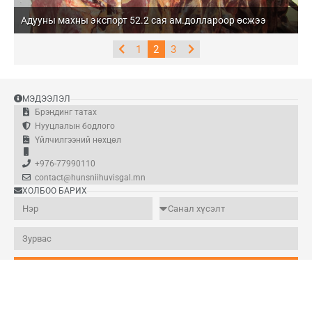
Адууны махны экспорт 52.2 сая ам.доллароор өсжээ
1
2
3
МЭДЭЭЛЭЛ
Брэндинг татах
Нууцлалын бодлого
Үйлчилгээний нөхцөл
+976-77990110
contact@hunsniihuvisgal.mn
ХОЛБОО БАРИХ
Илгээх
ХҮНСНИЙ ХУВЬСГАЛ ©2022