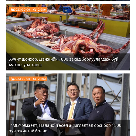
2023-09-06
12,686
Хүчит шонхор, Дэнжийн 1000 захад борлуулагдаж буй
махны үнэ ханш
2023-09-05
12,263
“МБҮ Эмээлт, Налайх” төсөл ашиглалтад орсноор 1500
хүн ажилтай болно