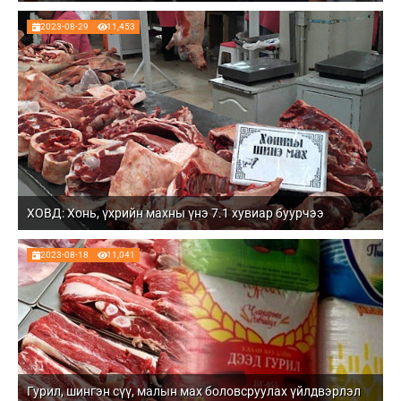
2023-08-29
11,453
ХОВД: Хонь, үхрийн махны үнэ 7.1 хувиар буурчээ
2023-08-18
11,041
Гурил, шингэн сүү, малын мах боловсруулах үйлдвэрлэл