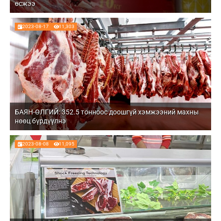
өсжээ
2023-08-17
11,303
БАЯН-ӨЛГИЙ: 352.5 тонноос доошгүй хэмжээний махны
нөөц бүрдүүлнэ
2023-08-08
11,095