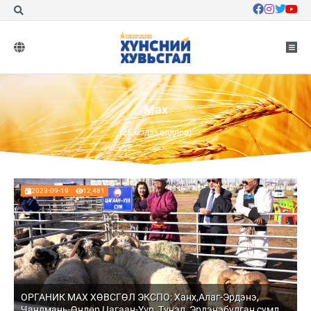
Мах
(26 мэдээ олдлоо)
2023-09-19
12,481
ОРГАНИК МАХ ХӨВСГӨЛ ЭКСПО: Ханх,Алаг-Эрдэнэ,
Чандмань-Өндөр,Цагаан-Үүр, Түнэл, Эрдэнэбулган сумд