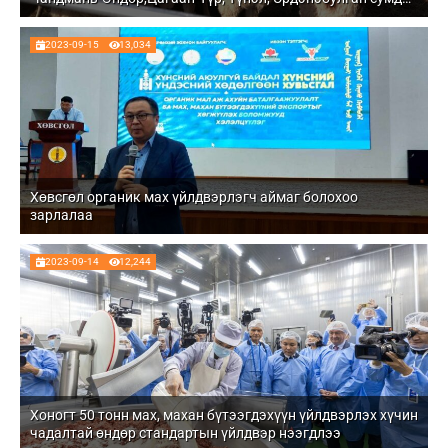
эрүүл бүсээр тогтоогдсон
2023-09-15
13,034
Хөвсгөл органик мах үйлдвэрлэгч аймаг болохоо
зарлалаа
2023-09-14
12,244
Хоногт 50 тонн мах, махан бүтээгдэхүүн үйлдвэрлэх хүчин
чадалтай өндөр стандартын үйлдвэр нээгдлээ