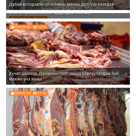
Дубай хотод монгол хонины махны дэлгүүр нээгдэв
Дубай хотын хамгийн том хүнсний худалдааны төвд
монгол хонины махыг худалдаж эхэлжээ
2023-08-06
11,370
2023-08-04
11,214
Хүчит шонхор, Дэнжийн-1000 захад борлуулагдаж буй
махны үнэ ханш
2023-07-25
11,173